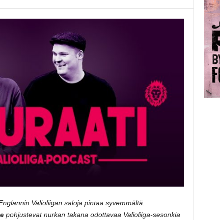
Englannin Valioliigan saloja pintaa syvemmältä.
e
pohjustevat nurkan takana odottavaa Valioliiga-sesonkia