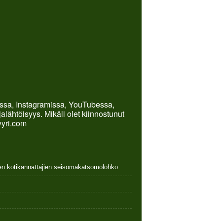
kissa, Instagramissa, YouTubessa,
lähtöisyys. Mikäli olet kiinnostunut
yyri.com
nen kotikannattajien seisomakatsomolohko