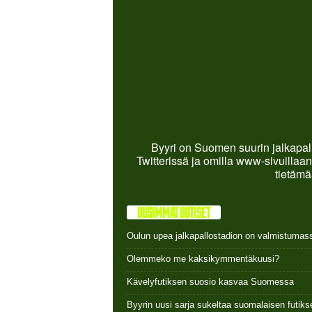
Byyri on Suomen suurin jalkapall
Twitterissä ja omilla www-sivuillaan
tietämä
UUSIMMAT UUTISET
Oulun upea jalkapallostadion on valmistumas
Olemmeko me kaksikymmentäkuusi?
Kävelyfutiksen suosio kasvaa Suomessa
Byyrin uusi sarja sukeltaa suomalaisen futi