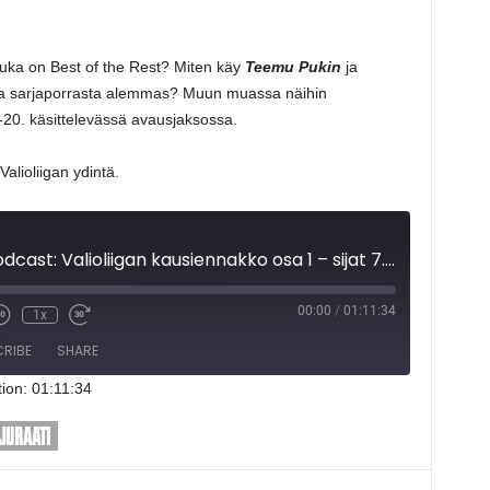
Kuka on Best of the Rest? Miten käy
Teemu Pukin
ja
ta sarjaporrasta alemmas? Muun muassa näihin
7.-20. käsittelevässä avausjaksossa.
lioliigan ydintä.
Valjuraati-podcast: Valioliigan kausiennakko osa 1 – sijat 7.-20.
00:00
/
01:11:34
1x
RIBE
SHARE
ion: 01:11:34
JURAATI