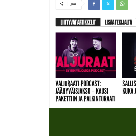
Jaa
LIITTYVÄT ARTIKKELIT
LISÄÄ TEKIJÄLTÄ
EMBED
VALJURAATI-PODCAST:
SALLI
JÄÄHYVÄISJAKSO – KAUSI
KUKA 
PAKETTIIN JA PALKINTORAATI