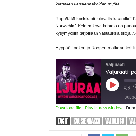
kattavien kausiennakoiden myötä.
Repeääkö keskikasti tulevalla kaudella? 
Norwichin? Keiden kova kohtalo on pudo
kysymyksiin tarjoillaan vastauksia sijoja 
Hyppää Jaakon ja Roopen matkaan kohti Va
Valjuraati
Play
Episode
SUBSC
Download file
|
Play in new window
|
Durat
SHARE
TAGIT
KAUSIENNAKKO
VALIOLIIGA
VAL
RSS FEED
LINK