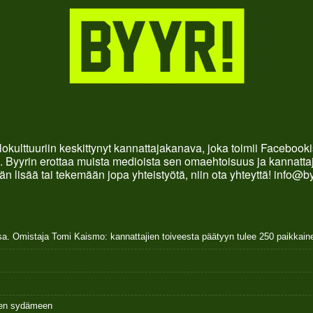
okulttuuriin keskittynyt kannattajakanava, joka toimii Faceboo
. Byyrin erottaa muista medioista sen omaehtoisuus ja kannattaja
än lisää tai tekemään jopa yhteistyötä, niin ota yhteyttä! info@b
sa. Omistaja Tomi Kaismo: kannattajien toiveesta päätyyn tulee 250 paikkai
ksen sydämeen