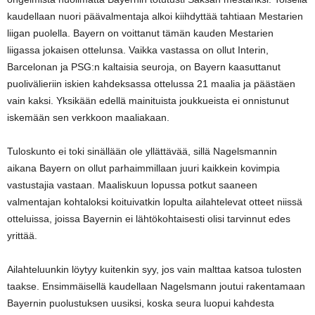
kaudellaan nuori päävalmentaja alkoi kiihdyttää tahtiaan Mestarien
liigan puolella. Bayern on voittanut tämän kauden Mestarien
liigassa jokaisen ottelunsa. Vaikka vastassa on ollut Interin,
Barcelonan ja PSG:n kaltaisia seuroja, on Bayern kaasuttanut
puolivälieriin iskien kahdeksassa ottelussa 21 maalia ja päästäen
vain kaksi. Yksikään edellä mainituista joukkueista ei onnistunut
iskemään sen verkkoon maaliakaan.
Tuloskunto ei toki sinällään ole yllättävää, sillä Nagelsmannin
aikana Bayern on ollut parhaimmillaan juuri kaikkein kovimpia
vastustajia vastaan. Maaliskuun lopussa potkut saaneen
valmentajan kohtaloksi koituivatkin lopulta ailahtelevat otteet niissä
otteluissa, joissa Bayernin ei lähtökohtaisesti olisi tarvinnut edes
yrittää.
Ailahteluunkin löytyy kuitenkin syy, jos vain malttaa katsoa tulosten
taakse. Ensimmäisellä kaudellaan Nagelsmann joutui rakentamaan
Bayernin puolustuksen uusiksi, koska seura luopui kahdesta