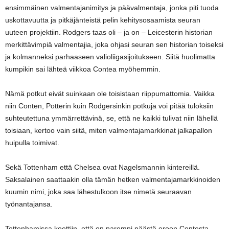
ensimmäinen valmentajanimitys ja päävalmentaja, jonka piti tuoda
uskottavuutta ja pitkäjänteistä pelin kehitysosaamista seuran
uuteen projektiin. Rodgers taas oli – ja on – Leicesterin historian
merkittävimpiä valmentajia, joka ohjasi seuran sen historian toiseksi
ja kolmanneksi parhaaseen valioliigasijoitukseen. Siitä huolimatta
kumpikin sai lähteä viikkoa Contea myöhemmin.
Nämä potkut eivät suinkaan ole toisistaan riippumattomia. Vaikka
niin Conten, Potterin kuin Rodgersinkin potkuja voi pitää tuloksiin
suhteutettuna ymmärrettävinä, se, että ne kaikki tulivat niin lähellä
toisiaan, kertoo vain siitä, miten valmentajamarkkinat jalkapallon
huipulla toimivat.
Sekä Tottenham että Chelsea ovat Nagelsmannin kintereillä.
Saksalainen saattaakin olla tämän hetken valmentajamarkkinoiden
kuumin nimi, joka saa lähestulkoon itse nimetä seuraavan
työnantajansa.
Tottenhamissa koettiin, että on parempi päästä eroon Contesta