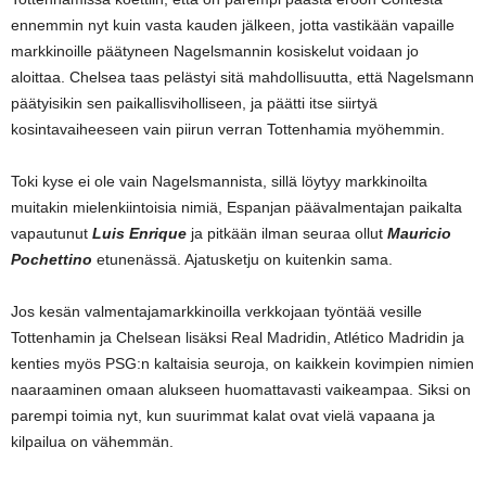
ennemmin nyt kuin vasta kauden jälkeen, jotta vastikään vapaille
markkinoille päätyneen Nagelsmannin kosiskelut voidaan jo
aloittaa. Chelsea taas pelästyi sitä mahdollisuutta, että Nagelsmann
päätyisikin sen paikallisviholliseen, ja päätti itse siirtyä
kosintavaiheeseen vain piirun verran Tottenhamia myöhemmin.
Toki kyse ei ole vain Nagelsmannista, sillä löytyy markkinoilta
muitakin mielenkiintoisia nimiä, Espanjan päävalmentajan paikalta
vapautunut
Luis Enrique
ja pitkään ilman seuraa ollut
Mauricio
Pochettino
etunenässä. Ajatusketju on kuitenkin sama.
Jos kesän valmentajamarkkinoilla verkkojaan työntää vesille
Tottenhamin ja Chelsean lisäksi Real Madridin, Atlético Madridin ja
kenties myös PSG:n kaltaisia seuroja, on kaikkein kovimpien nimien
naaraaminen omaan alukseen huomattavasti vaikeampaa. Siksi on
parempi toimia nyt, kun suurimmat kalat ovat vielä vapaana ja
kilpailua on vähemmän.