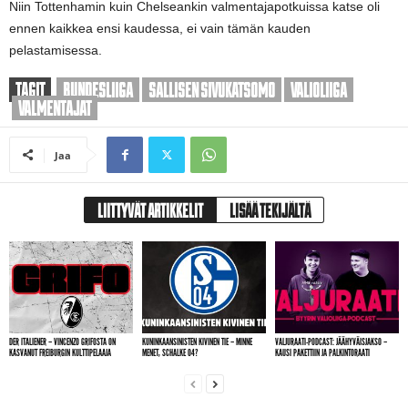
Niin Tottenhamin kuin Chelseankin valmentajapotkuissa katse oli
ennen kaikkea ensi kaudessa, ei vain tämän kauden
pelastamisessa.
TAGIT
BUNDESLIIGA
SALLISEN SIVUKATSOMO
VALIOLIIGA
VALMENTAJAT
Jaa
LIITTYVÄT ARTIKKELIT
LISÄÄ TEKIJÄLTÄ
DER ITALIENER – VINCENZO GRIFOSTA ON
KUNINKAANSINISTEN KIVINEN TIE – MINNE
VALJURAATI-PODCAST: JÄÄHYVÄISJAKSO –
KASVANUT FREIBURGIN KULTTIPELAAJA
MENET, SCHALKE 04?
KAUSI PAKETTIIN JA PALKINTORAATI