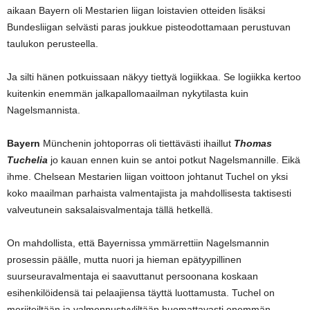
aikaan Bayern oli Mestarien liigan loistavien otteiden lisäksi
Bundesliigan selvästi paras joukkue pisteodottamaan perustuvan
taulukon perusteella.
Ja silti hänen potkuissaan näkyy tiettyä logiikkaa. Se logiikka kertoo
kuitenkin enemmän jalkapallomaailman nykytilasta kuin
Nagelsmannista.
Bayern
Münchenin johtoporras oli tiettävästi ihaillut
Thomas
Tuchelia
jo kauan ennen kuin se antoi potkut Nagelsmannille. Eikä
ihme. Chelsean Mestarien liigan voittoon johtanut Tuchel on yksi
koko maailman parhaista valmentajista ja mahdollisesta taktisesti
valveutunein saksalaisvalmentaja tällä hetkellä.
On mahdollista, että Bayernissa ymmärrettiin Nagelsmannin
prosessin päälle, mutta nuori ja hieman epätyypillinen
suurseuravalmentaja ei saavuttanut persoonana koskaan
esihenkilöidensä tai pelaajiensa täyttä luottamusta. Tuchel on
meriiteiltään ja valmennustyyliltään huomattavasti enemmän