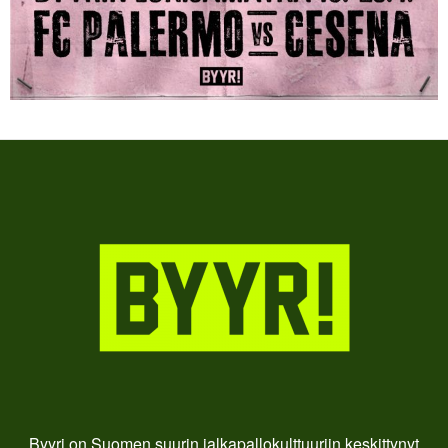
Byyri on Suomen suurin jalkapallokulttuuriin keskittynyt