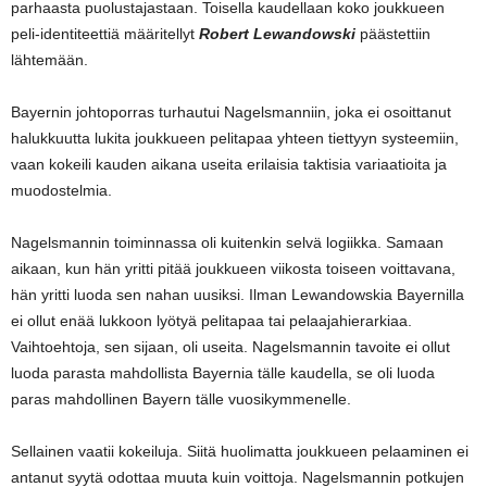
parhaasta puolustajastaan. Toisella kaudellaan koko joukkueen
peli-identiteettiä määritellyt
Robert Lewandowski
päästettiin
lähtemään.
Bayernin johtoporras turhautui Nagelsmanniin, joka ei osoittanut
halukkuutta lukita joukkueen pelitapaa yhteen tiettyyn systeemiin,
vaan kokeili kauden aikana useita erilaisia taktisia variaatioita ja
muodostelmia.
Nagelsmannin toiminnassa oli kuitenkin selvä logiikka. Samaan
aikaan, kun hän yritti pitää joukkueen viikosta toiseen voittavana,
hän yritti luoda sen nahan uusiksi. Ilman Lewandowskia Bayernilla
ei ollut enää lukkoon lyötyä pelitapaa tai pelaajahierarkiaa.
Vaihtoehtoja, sen sijaan, oli useita. Nagelsmannin tavoite ei ollut
luoda parasta mahdollista Bayernia tälle kaudella, se oli luoda
paras mahdollinen Bayern tälle vuosikymmenelle.
Sellainen vaatii kokeiluja. Siitä huolimatta joukkueen pelaaminen ei
antanut syytä odottaa muuta kuin voittoja. Nagelsmannin potkujen