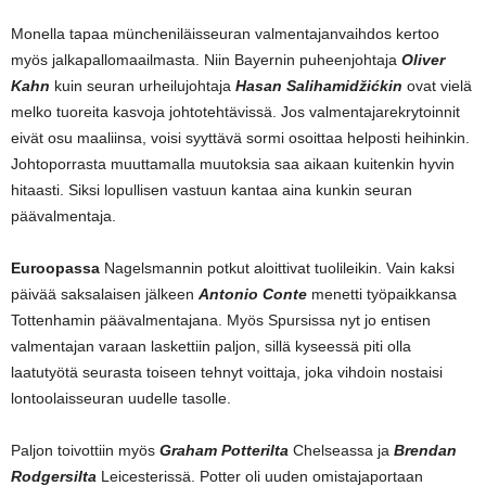
Monella tapaa müncheniläisseuran valmentajanvaihdos kertoo
myös jalkapallomaailmasta. Niin Bayernin puheenjohtaja
Oliver
Kahn
kuin seuran urheilujohtaja
Hasan Salihamidžićkin
ovat vielä
melko tuoreita kasvoja johtotehtävissä. Jos valmentajarekrytoinnit
eivät osu maaliinsa, voisi syyttävä sormi osoittaa helposti heihinkin.
Johtoporrasta muuttamalla muutoksia saa aikaan kuitenkin hyvin
hitaasti. Siksi lopullisen vastuun kantaa aina kunkin seuran
päävalmentaja.
Euroopassa
Nagelsmannin potkut aloittivat tuolileikin. Vain kaksi
päivää saksalaisen jälkeen
Antonio Conte
menetti työpaikkansa
Tottenhamin päävalmentajana. Myös Spursissa nyt jo entisen
valmentajan varaan laskettiin paljon, sillä kyseessä piti olla
laatutyötä seurasta toiseen tehnyt voittaja, joka vihdoin nostaisi
lontoolaisseuran uudelle tasolle.
Paljon toivottiin myös
Graham Potterilta
Chelseassa ja
Brendan
Rodgersilta
Leicesterissä. Potter oli uuden omistajaportaan