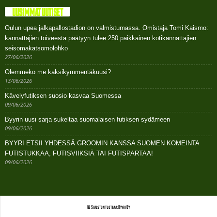
UUSIMMAT UUTISET
Oulun upea jalkapallostadion on valmistumassa. Omistaja Tomi Kaismo:
kannattajien toiveesta päätyyn tulee 250 paikkainen kotikannattajien
seisomakatsomolohko
27/06/2026
Olemmeko me kaksikymmentäkuusi?
13/06/2026
Kävelyfutiksen suosio kasvaa Suomessa
09/06/2026
Byyrin uusi sarja sukeltaa suomalaisen futiksen sydämeen
09/06/2026
BYYRI ETSII YHDESSÄ GROOMIN KANSSA SUOMEN KOMEINTA
FUTISTUKKAA, FUTISVIIKSIÄ TAI FUTISPARTAA!
09/06/2026
© Sivuston tuottaa: Byyri Oy