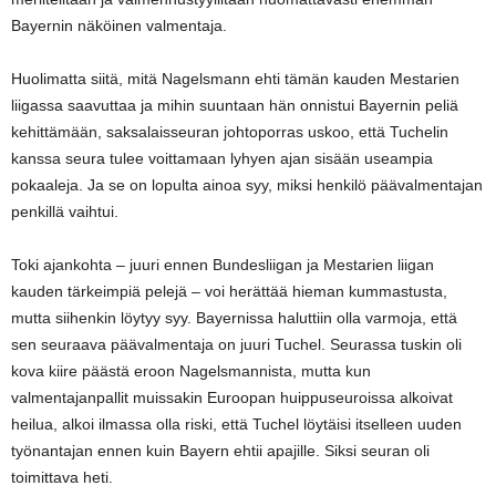
Bayernin näköinen valmentaja.
Huolimatta siitä, mitä Nagelsmann ehti tämän kauden Mestarien
liigassa saavuttaa ja mihin suuntaan hän onnistui Bayernin peliä
kehittämään, saksalaisseuran johtoporras uskoo, että Tuchelin
kanssa seura tulee voittamaan lyhyen ajan sisään useampia
pokaaleja. Ja se on lopulta ainoa syy, miksi henkilö päävalmentajan
penkillä vaihtui.
Toki ajankohta – juuri ennen Bundesliigan ja Mestarien liigan
kauden tärkeimpiä pelejä – voi herättää hieman kummastusta,
mutta siihenkin löytyy syy. Bayernissa haluttiin olla varmoja, että
sen seuraava päävalmentaja on juuri Tuchel. Seurassa tuskin oli
kova kiire päästä eroon Nagelsmannista, mutta kun
valmentajanpallit muissakin Euroopan huippuseuroissa alkoivat
heilua, alkoi ilmassa olla riski, että Tuchel löytäisi itselleen uuden
työnantajan ennen kuin Bayern ehtii apajille. Siksi seuran oli
toimittava heti.