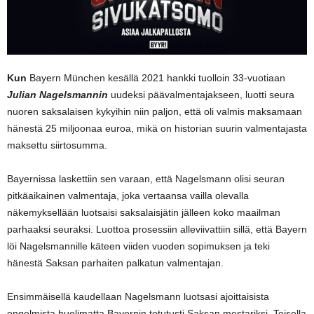
Kun
Bayern München kesällä 2021 hankki tuolloin 33-vuotiaan
Julian Nagelsmannin
uudeksi päävalmentajakseen, luotti seura
nuoren saksalaisen kykyihin niin paljon, että oli valmis maksamaan
hänestä 25 miljoonaa euroa, mikä on historian suurin valmentajasta
maksettu siirtosumma.
Bayernissa laskettiin sen varaan, että Nagelsmann olisi seuran
pitkäaikainen valmentaja, joka vertaansa vailla olevalla
näkemyksellään luotsaisi saksalaisjätin jälleen koko maailman
parhaaksi seuraksi. Luottoa prosessiin alleviivattiin sillä, että Bayern
löi Nagelsmannille käteen viiden vuoden sopimuksen ja teki
hänestä Saksan parhaiten palkatun valmentajan.
Ensimmäisellä kaudellaan Nagelsmann luotsasi ajoittaisista
ongelmista huolimatta Bayernin totutusti Saksan mestariksi. Toisella