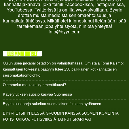
kannattajakanava, joka toimii Facebookissa, Instagramissa,
YouTubessa, Twitterissä ja omilla www-sivuillaan. Byyrin
erottaa muista medioista sen omaehtoisuus ja
kannattajalähtöisyys. Mikäli olet kiinnostunut tietämään lisää
tai tekemään jopa yhteistyötä, niin ota yhteyttä!
info@byyri.com
UUSIMMAT UUTISET
Oulun upea jalkapallostadion on valmistumassa. Omistaja Tomi Kaismo:
kannattajien toiveesta päätyyn tulee 250 paikkainen kotikannattajien
seisomakatsomolohko
Olemmeko me kaksikymmentäkuusi?
Kävelyfutiksen suosio kasvaa Suomessa
Byyrin uusi sarja sukeltaa suomalaisen futiksen sydämeen
BYYRI ETSII YHDESSÄ GROOMIN KANSSA SUOMEN KOMEINTA
FUTISTUKKAA, FUTISVIIKSIÄ TAI FUTISPARTAA!