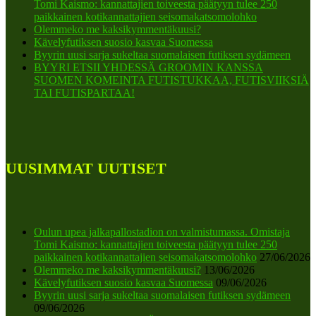
Tomi Kaismo: kannattajien toiveesta päätyyn tulee 250
paikkainen kotikannattajien seisomakatsomolohko
Olemmeko me kaksikymmentäkuusi?
Kävelyfutiksen suosio kasvaa Suomessa
Byyrin uusi sarja sukeltaa suomalaisen futiksen sydämeen
BYYRI ETSII YHDESSÄ GROOMIN KANSSA
SUOMEN KOMEINTA FUTISTUKKAA, FUTISVIIKSIÄ
TAI FUTISPARTAA!
UUSIMMAT UUTISET
Oulun upea jalkapallostadion on valmistumassa. Omistaja
Tomi Kaismo: kannattajien toiveesta päätyyn tulee 250
paikkainen kotikannattajien seisomakatsomolohko
27/06/2026
Olemmeko me kaksikymmentäkuusi?
13/06/2026
Kävelyfutiksen suosio kasvaa Suomessa
09/06/2026
Byyrin uusi sarja sukeltaa suomalaisen futiksen sydämeen
09/06/2026