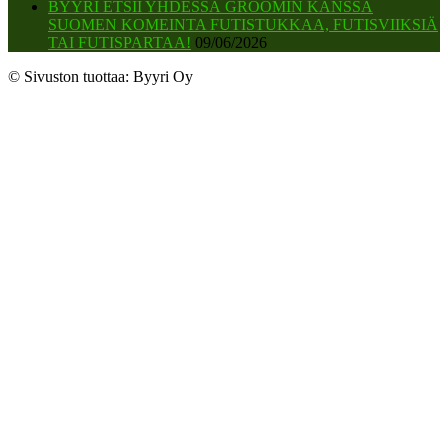
BYYRI ETSII YHDESSÄ GROOMIN KANSSA
SUOMEN KOMEINTA FUTISTUKKAA, FUTISVIIKSIÄ
TAI FUTISPARTAA!
09/06/2026
© Sivuston tuottaa: Byyri Oy