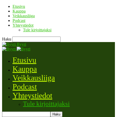
Etusivu
Kauppa
Veikkausliiga
Podcast
Yhteystiedot
Tule kirjoittajaksi
Haku
Byyri
Etusivu
Kauppa
Veikkausliiga
Podcast
Yhteystiedot
Tule kirjoittajaksi