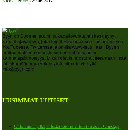
Nicolas Prieto
-
29/06/2017
Byyri on Suomen suurin jalkapallokulttuuriin keskittynyt
kannattajakanava, joka toimii Facebookissa, Instagramissa,
YouTubessa, Twitterissä ja omilla www-sivuillaan. Byyrin
erottaa muista medioista sen omaehtoisuus ja
kannattajalähtöisyys. Mikäli olet kiinnostunut tietämään lisää
tai tekemään jopa yhteistyötä, niin ota yhteyttä!
info@byyri.com
UUSIMMAT UUTISET
Oulun upea jalkapallostadion on valmistumassa. Omistaja