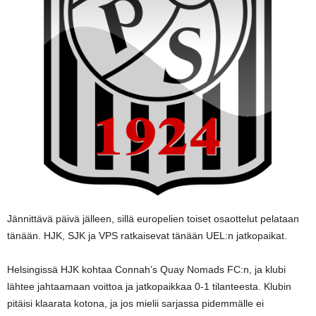
Jännittävä päivä jälleen, sillä europelien toiset osaottelut pelataan
tänään. HJK, SJK ja VPS ratkaisevat tänään UEL:n jatkopaikat.
Helsingissä HJK kohtaa Connah’s Quay Nomads FC:n, ja klubi
lähtee jahtaamaan voittoa ja jatkopaikkaa 0-1 tilanteesta. Klubin
pitäisi klaarata kotona, ja jos mielii sarjassa pidemmälle ei