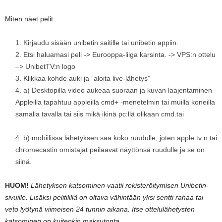
Miten näet pelit:
Kirjaudu sisään unibetin saitille tai unibetin appiin.
Etsi haluamasi peli -> Eurooppa-liiga karsinta. -> VPS:n ottelu
–> UnibetTV:n logo
Klikkaa kohde auki ja ”aloita live-lähetys”
a) Desktopilla video aukeaa suoraan ja kuvan laajentaminen
Appleilla tapahtuu appleilla cmd+ -menetelmin tai muilla koneilla
samalla tavalla tai siis mikä ikinä pc:llä olikaan cmd.tai
b) mobiilissa lähetyksen saa koko ruudulle, joten apple tv:n tai
chromecastin omistajat peilaavat näyttönsä ruudulle ja se on
siinä.
HUOM!
Lähetyksen katsominen vaatii rekisteröitymisen Unibetin-
sivuille. Lisäksi pelitilillä on oltava vähintään yksi sentti rahaa tai
veto lyötynä viimeisen 24 tunnin aikana. Itse ottelulähetysten
katsominen on kuitenkin maksutonta.