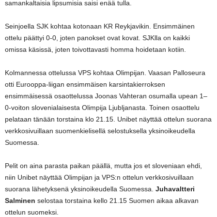
samankaltaisia lipsumisia saisi enää tulla.
Seinjoella SJK kohtaa kotonaan KR Reykjavikin. Ensimmäinen
ottelu päättyi 0-0, joten panokset ovat kovat. SJKlla on kaikki
omissa käsissä, joten toivottavasti homma hoidetaan kotiin.
Kolmannessa ottelussa VPS kohtaa Olimpijan. Vaasan Palloseura
otti Eurooppa-liigan ensimmäisen karsintakierroksen
ensimmäisessä osaottelussa Joonas Vahteran osumalla upean 1–
0-voiton slovenialaisesta Olimpija Ljubljanasta. Toinen osaottelu
pelataan tänään torstaina klo 21.15. Unibet näyttää ottelun suorana
verkkosivuillaan suomenkielisellä selostuksella yksinoikeudella
Suomessa.
Pelit on aina parasta paikan päällä, mutta jos et sloveniaan ehdi,
niin Unibet näyttää Olimpijan ja VPS:n ottelun verkkosivuillaan
suorana lähetyksenä yksinoikeudella Suomessa.
Juhavaltteri
Salminen
selostaa torstaina kello 21.15 Suomen aikaa alkavan
ottelun suomeksi.