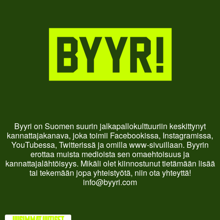
Byyri on Suomen suurin jalkapallokulttuuriin keskittynyt
kannattajakanava, joka toimii Facebookissa, Instagramissa,
YouTubessa, Twitterissä ja omilla www-sivuillaan. Byyrin
erottaa muista medioista sen omaehtoisuus ja
kannattajalähtöisyys. Mikäli olet kiinnostunut tietämään lisää
tai tekemään jopa yhteistyötä, niin ota yhteyttä!
info@byyri.com
UUSIMMAT UUTISET