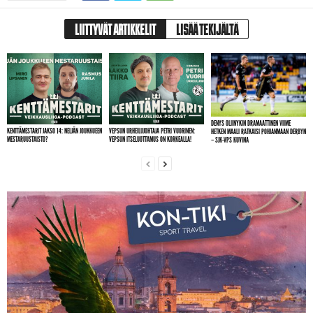
LIITTYVÄT ARTIKKELIT
LISÄÄ TEKIJÄLTÄ
DENYS OLIINYKIN DRAMAATTINEN VIIME
KENTTÄMESTARIT JAKSO 14: NELJÄN JOUKKUEEN
VEPSUN URHEILUJOHTAJA PETRI VUORINEN:
HETKEN MAALI RATKAISI POHJANMAAN DERBYN
MESTARUUSTAISTO?
VEPSUN ITSELUOTTAMUS ON KORKEALLA!
– SJK-VPS KUVINA