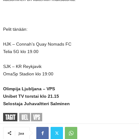
Pelit tänään:
HJK – Connah’s Quay Nomads FC
Telia 5G klo 19.00
SJK – KR Reykjavik
OmaSp Stadion klo 19:00
Olimpija Ljubljana – VPS
Unibet TV torstai klo 21.15
Selostaja Juhavaltteri Salminen
TAGIT
UEL
VPS
Jaa