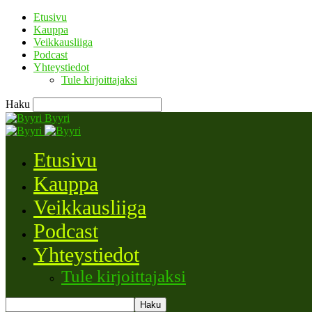
Etusivu
Kauppa
Veikkausliiga
Podcast
Yhteystiedot
Tule kirjoittajaksi
Haku
Byyri
Etusivu
Kauppa
Veikkausliiga
Podcast
Yhteystiedot
Tule kirjoittajaksi