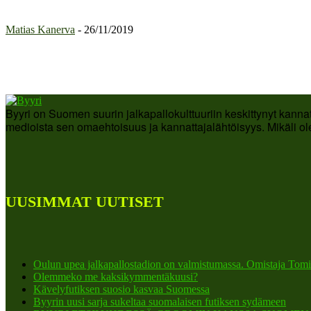
Matias Kanerva
-
26/11/2019
Byyri on Suomen suurin jalkapallokulttuuriin keskittynyt kanna
medioista sen omaehtoisuus ja kannattajalähtöisyys. Mikäli ole
UUSIMMAT UUTISET
Oulun upea jalkapallostadion on valmistumassa. Omistaja Tomi
Olemmeko me kaksikymmentäkuusi?
Kävelyfutiksen suosio kasvaa Suomessa
Byyrin uusi sarja sukeltaa suomalaisen futiksen sydämeen