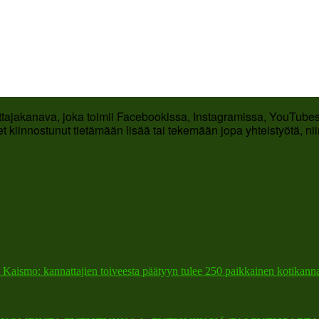
ttajakanava, joka toimii Facebookissa, Instagramissa, YouTubess
t kiinnostunut tietämään lisää tai tekemään jopa yhteistyötä, ni
 Kaismo: kannattajien toiveesta päätyyn tulee 250 paikkainen kotikann