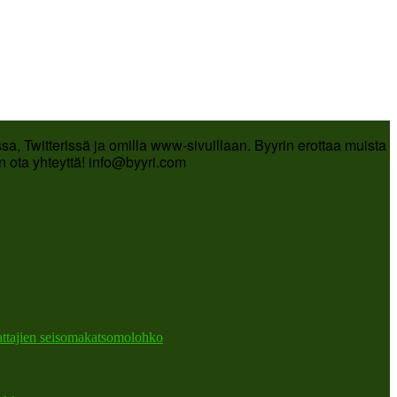
a, Twitterissä ja omilla www-sivuillaan. Byyrin erottaa muista
in ota yhteyttä! info@byyri.com
attajien seisomakatsomolohko