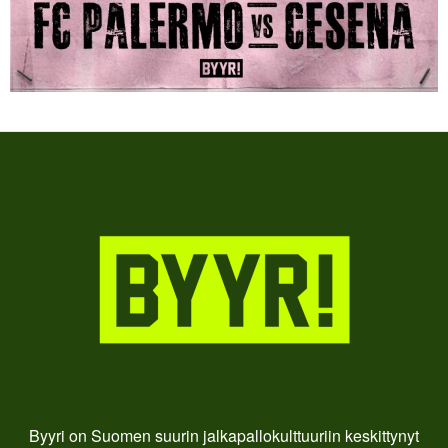
Byyri on Suomen suurin jalkapallokulttuuriin keskittynyt