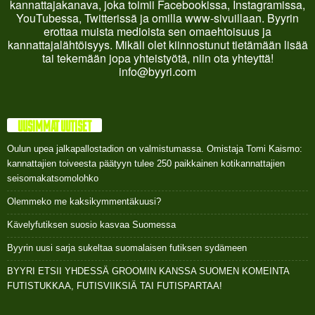
kannattajakanava, joka toimii Facebookissa, Instagramissa,
YouTubessa, Twitterissä ja omilla www-sivuillaan. Byyrin
erottaa muista medioista sen omaehtoisuus ja
kannattajalähtöisyys. Mikäli olet kiinnostunut tietämään lisää
tai tekemään jopa yhteistyötä, niin ota yhteyttä!
info@byyri.com
UUSIMMAT UUTISET
Oulun upea jalkapallostadion on valmistumassa. Omistaja Tomi Kaismo:
kannattajien toiveesta päätyyn tulee 250 paikkainen kotikannattajien
seisomakatsomolohko
Olemmeko me kaksikymmentäkuusi?
Kävelyfutiksen suosio kasvaa Suomessa
Byyrin uusi sarja sukeltaa suomalaisen futiksen sydämeen
BYYRI ETSII YHDESSÄ GROOMIN KANSSA SUOMEN KOMEINTA
FUTISTUKKAA, FUTISVIIKSIÄ TAI FUTISPARTAA!