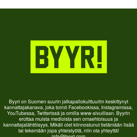
Byyri on Suomen suurin jalkapallokulttuuriin keskittynyt
kannattajakanava, joka toimii Facebookissa, Instagramissa,
YouTubessa, Twitterissä ja omilla www-sivuillaan. Byyrin
erottaa muista medioista sen omaehtoisuus ja
kannattajalähtöisyys. Mikäli olet kiinnostunut tietämään lisää
tai tekemään jopa yhteistyötä, niin ota yhteyttä!
info@byyri.com