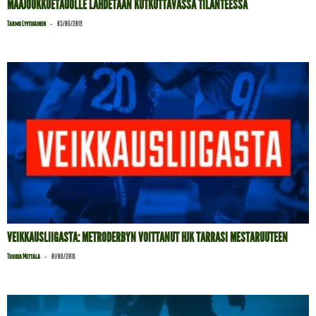
MAAJOUKKUETAUOLLE LÄHDETÄÄN KUTKUTTAVASSA TILANTEESSA
-
Tarmo Lyytikäinen
03/06/2019
VEIKKAUSLIIGASTA: METRODERBYN VOITTANUT HJK TARRASI MESTARUUTEEN
-
Tuukka Mettälä
01/08/2018