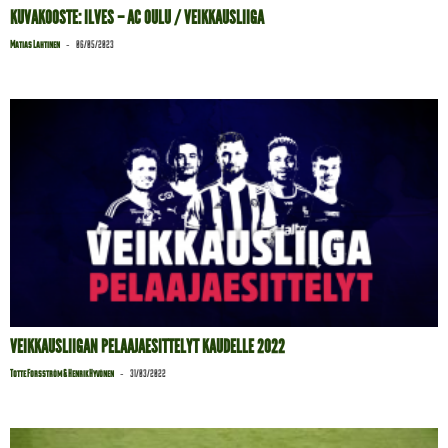
KUVAKOOSTE: ILVES – AC OULU / VEIKKAUSLIIGA
-
Matias Lahtinen
06/05/2023
VEIKKAUSLIIGAN PELAAJAESITTELYT KAUDELLE 2022
-
Totte Forsström & Henrik Hyvönen
31/03/2022