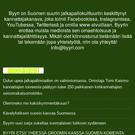
Byyri on Suomen suurin jalkapallokulttuuriin keskittynyt
kannattajakanava, joka toimii Facebookissa, Instagramissa,
YouTubessa, Twitterissä ja omilla www-sivuillaan. Byyrin
erottaa muista medioista sen omaehtoisuus ja
kannattajalähtöisyys. Mikäli olet kiinnostunut tietämään lisää
tai tekemään jopa yhteistyötä, niin ota yhteyttä!
info@byyri.com
UUSIMMAT UUTISET
Oulun upea jalkapallostadion on valmistumassa. Omistaja Tomi Kaismo:
kannattajien toiveesta päätyyn tulee 250 paikkainen kotikannattajien
seisomakatsomolohko
Olemmeko me kaksikymmentäkuusi?
Kävelyfutiksen suosio kasvaa Suomessa
Byyrin uusi sarja sukeltaa suomalaisen futiksen sydämeen
BYYRI ETSII YHDESSÄ GROOMIN KANSSA SUOMEN KOMEINTA