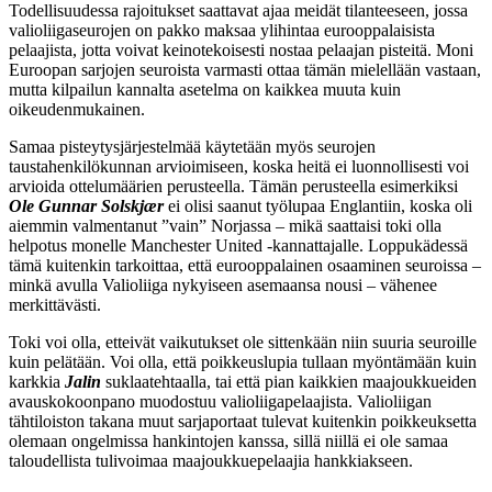
Todellisuudessa rajoitukset saattavat ajaa meidät tilanteeseen, jossa
valioliigaseurojen on pakko maksaa ylihintaa eurooppalaisista
pelaajista, jotta voivat keinotekoisesti nostaa pelaajan pisteitä. Moni
Euroopan sarjojen seuroista varmasti ottaa tämän mielellään vastaan,
mutta kilpailun kannalta asetelma on kaikkea muuta kuin
oikeudenmukainen.
Samaa pisteytysjärjestelmää käytetään myös seurojen
taustahenkilökunnan arvioimiseen, koska heitä ei luonnollisesti voi
arvioida ottelumäärien perusteella. Tämän perusteella esimerkiksi
Ole Gunnar Solskjær
ei olisi saanut työlupaa Englantiin, koska oli
aiemmin valmentanut ”vain” Norjassa – mikä saattaisi toki olla
helpotus monelle Manchester United -kannattajalle. Loppukädessä
tämä kuitenkin tarkoittaa, että eurooppalainen osaaminen seuroissa –
minkä avulla Valioliiga nykyiseen asemaansa nousi – vähenee
merkittävästi.
Toki voi olla, etteivät vaikutukset ole sittenkään niin suuria seuroille
kuin pelätään. Voi olla, että poikkeuslupia tullaan myöntämään kuin
karkkia
Jalin
suklaatehtaalla, tai että pian kaikkien maajoukkueiden
avauskokoonpano muodostuu valioliigapelaajista. Valioliigan
tähtiloiston takana muut sarjaportaat tulevat kuitenkin poikkeuksetta
olemaan ongelmissa hankintojen kanssa, sillä niillä ei ole samaa
taloudellista tulivoimaa maajoukkuepelaajia hankkiakseen.