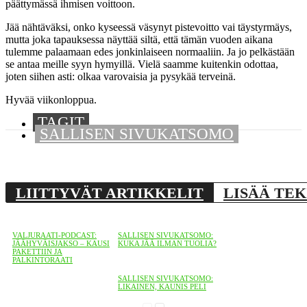
päättymässä ihmisen voittoon.
Jää nähtäväksi, onko kyseessä väsynyt pistevoitto vai täystyrmäys,
mutta joka tapauksessa näyttää siltä, että tämän vuoden aikana
tulemme palaamaan edes jonkinlaiseen normaaliin. Ja jo pelkästään
se antaa meille syyn hymyillä. Vielä saamme kuitenkin odottaa,
joten siihen asti: olkaa varovaisia ja pysykää terveinä.
Hyvää viikonloppua.
TAGIT
SALLISEN SIVUKATSOMO
Jaa
LIITTYVÄT ARTIKKELIT
LISÄÄ TEK
VALJURAATI-PODCAST:
SALLISEN SIVUKATSOMO:
JÄÄHYVÄISJAKSO – KAUSI
KUKA JÄÄ ILMAN TUOLIA?
PAKETTIIN JA
PALKINTORAATI
SALLISEN SIVUKATSOMO:
LIKAINEN, KAUNIS PELI