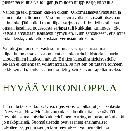
pienentää kuilua Valioliigan ja muiden huippusarjojen välillä.
Valioliiga teki pitkään kaiken oikein. Ulkomaalaisvahvistusten ja
ennennäkemättömien TV-sopimusten avulla se kasvatti itsestään
jätin, joka jätti kaikki muut liigat varjoonsa. Taloudellisesti aivan
omaan kastiinsa nousseesta sarjasta tuli kukkulan kuningas, joka
katsoi alamaisiaan isällisesti hymyillen. Kuin sanoakseen, että minä
pidän teistä, vaikkette koskaan veroisiani olekaan.
Valioliigan nousu selvästi suurimmaksi sarjaksi maailman
kilpailluimmassa lajissa on kenties koko urheiluhistorian suurin
taloudellinen hauiksen näyttö. Brittien kansallismieleisyydelle
sekään ei kuitenkaan voinut mitään. Ja nyt sen on tultava toimeen
leikkikentällä, jonka säännöt on tehty sen kasvun rajoittamiseksi.
HYVÄÄ VIIKONLOPPUA
Ei muuta tällä viikolla. Uusi, uljas vuosi on alkanut ja – kaikesta
”New Year, New Me” -hevonkukusta huolimatta – se näyttää
hyvinkin samanlaiselta kuin edellinen. Auringonnousu on kuitenkin
jo näköpiirissä. Suomalaisetkin ovat saaneet ensimmäiset
rokotteensa, ja ihmisen ja koronaviruksen välinen ottelu on