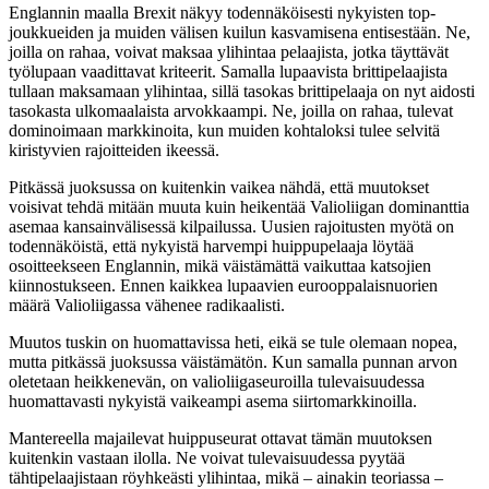
Englannin maalla Brexit näkyy todennäköisesti nykyisten top-
joukkueiden ja muiden välisen kuilun kasvamisena entisestään. Ne,
joilla on rahaa, voivat maksaa ylihintaa pelaajista, jotka täyttävät
työlupaan vaadittavat kriteerit. Samalla lupaavista brittipelaajista
tullaan maksamaan ylihintaa, sillä tasokas brittipelaaja on nyt aidosti
tasokasta ulkomaalaista arvokkaampi. Ne, joilla on rahaa, tulevat
dominoimaan markkinoita, kun muiden kohtaloksi tulee selvitä
kiristyvien rajoitteiden ikeessä.
Pitkässä juoksussa on kuitenkin vaikea nähdä, että muutokset
voisivat tehdä mitään muuta kuin heikentää Valioliigan dominanttia
asemaa kansainvälisessä kilpailussa. Uusien rajoitusten myötä on
todennäköistä, että nykyistä harvempi huippupelaaja löytää
osoitteekseen Englannin, mikä väistämättä vaikuttaa katsojien
kiinnostukseen. Ennen kaikkea lupaavien eurooppalaisnuorien
määrä Valioliigassa vähenee radikaalisti.
Muutos tuskin on huomattavissa heti, eikä se tule olemaan nopea,
mutta pitkässä juoksussa väistämätön. Kun samalla punnan arvon
oletetaan heikkenevän, on valioliigaseuroilla tulevaisuudessa
huomattavasti nykyistä vaikeampi asema siirtomarkkinoilla.
Mantereella majailevat huippuseurat ottavat tämän muutoksen
kuitenkin vastaan ilolla. Ne voivat tulevaisuudessa pyytää
tähtipelaajistaan röyhkeästi ylihintaa, mikä – ainakin teoriassa –