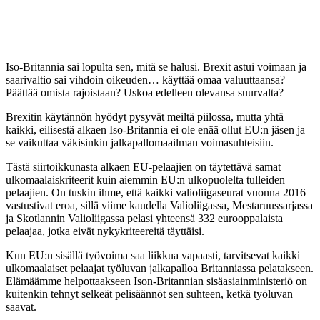
Iso-Britannia sai lopulta sen, mitä se halusi. Brexit astui voimaan ja
saarivaltio sai vihdoin oikeuden… käyttää omaa valuuttaansa?
Päättää omista rajoistaan? Uskoa edelleen olevansa suurvalta?
Brexitin käytännön hyödyt pysyvät meiltä piilossa, mutta yhtä
kaikki, eilisestä alkaen Iso-Britannia ei ole enää ollut EU:n jäsen ja
se vaikuttaa väkisinkin jalkapallomaailman voimasuhteisiin.
Tästä siirtoikkunasta alkaen EU-pelaajien on täytettävä samat
ulkomaalaiskriteerit kuin aiemmin EU:n ulkopuolelta tulleiden
pelaajien. On tuskin ihme, että kaikki valioliigaseurat vuonna 2016
vastustivat eroa, sillä viime kaudella Valioliigassa, Mestaruussarjassa
ja Skotlannin Valioliigassa pelasi yhteensä 332 eurooppalaista
pelaajaa, jotka eivät nykykriteereitä täyttäisi.
Kun EU:n sisällä työvoima saa liikkua vapaasti, tarvitsevat kaikki
ulkomaalaiset pelaajat työluvan jalkapalloa Britanniassa pelatakseen.
Elämäämme helpottaakseen Ison-Britannian sisäasiainministeriö on
kuitenkin tehnyt selkeät pelisäännöt sen suhteen, ketkä työluvan
saavat.