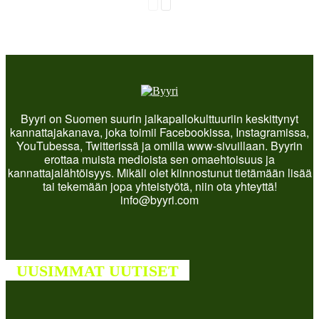
Byyri on Suomen suurin jalkapallokulttuuriin keskittynyt
kannattajakanava, joka toimii Facebookissa, Instagramissa,
YouTubessa, Twitterissä ja omilla www-sivuillaan. Byyrin
erottaa muista medioista sen omaehtoisuus ja
kannattajalähtöisyys. Mikäli olet kiinnostunut tietämään lisää
tai tekemään jopa yhteistyötä, niin ota yhteyttä!
info@byyri.com
UUSIMMAT UUTISET