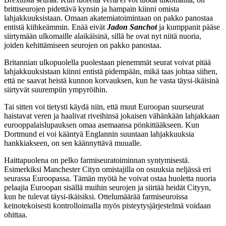
brittiseurojen pidettävä kynsin ja hampain kiinni omista
lahjakkuuksistaan. Omaan akatemiatoimintaan on pakko panostaa
entistä kiihkeämmin. Enää eivät
Jadon Sanchot
ja kumppanit pääse
siirtymään ulkomaille alaikäisinä, sillä he ovat nyt niitä nuoria,
joiden kehittämiseen seurojen on pakko panostaa.
Britannian ulkopuolella puolestaan pienemmät seurat voivat pitää
lahjakkuuksistaan kiinni entistä pidempään, mikä taas johtaa siihen,
että ne saavat heistä kunnon korvauksen, kun he vasta täysi-ikäisinä
siirtyvät suurempiin ympyröihin.
Tai sitten voi tietysti käydä niin, että muut Euroopan suurseurat
haistavat veren ja haalivat riveihinsä jokaisen vähänkään lahjakkaan
eurooppalaislupauksen omaa asemaansa pönkittääkseen. Kun
Dortmund ei voi kääntyä Englannin suuntaan lahjakkuuksia
hankkiakseen, on sen käännyttävä muualle.
Haittapuolena on pelko farmiseuratoiminnan syntymisestä.
Esimerkiksi Manchester Cityn omistajilla on osuuksia neljässä eri
seurassa Euroopassa. Tämän myötä he voivat ostaa huoletta nuoria
pelaajia Euroopan sisällä muihin seurojen ja siirtää heidät Cityyn,
kun he tulevat täysi-ikäisiksi. Ottelumäärää farmiseuroissa
keinotekoisesti kontrolloimalla myös pisteytysjärjestelmä voidaan
ohittaa.