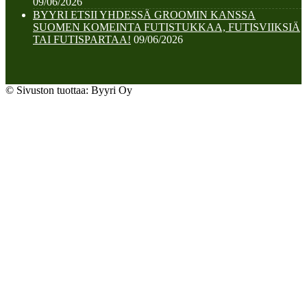
09/06/2026
BYYRI ETSII YHDESSÄ GROOMIN KANSSA
SUOMEN KOMEINTA FUTISTUKKAA, FUTISVIIKSIÄ
TAI FUTISPARTAA!
09/06/2026
© Sivuston tuottaa: Byyri Oy