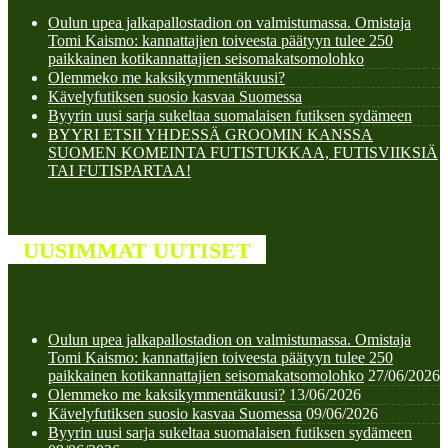
Oulun upea jalkapallostadion on valmistumassa. Omistaja
Tomi Kaismo: kannattajien toiveesta päätyyn tulee 250
paikkainen kotikannattajien seisomakatsomolohko
Olemmeko me kaksikymmentäkuusi?
Kävelyfutiksen suosio kasvaa Suomessa
Byyrin uusi sarja sukeltaa suomalaisen futiksen sydämeen
BYYRI ETSII YHDESSÄ GROOMIN KANSSA
SUOMEN KOMEINTA FUTISTUKKAA, FUTISVIIKSIÄ
TAI FUTISPARTAA!
UUSIMMAT UUTISET
Oulun upea jalkapallostadion on valmistumassa. Omistaja
Tomi Kaismo: kannattajien toiveesta päätyyn tulee 250
paikkainen kotikannattajien seisomakatsomolohko
27/06/2026
Olemmeko me kaksikymmentäkuusi?
13/06/2026
Kävelyfutiksen suosio kasvaa Suomessa
09/06/2026
Byyrin uusi sarja sukeltaa suomalaisen futiksen sydämeen