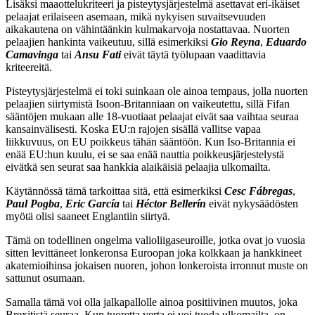
Lisäksi maaottelukriteeri ja pisteytysjärjestelmä asettavat eri-ikäiset
pelaajat erilaiseen asemaan, mikä nykyisen suvaitsevuuden
aikakautena on vähintäänkin kulmakarvoja nostattavaa. Nuorten
pelaajien hankinta vaikeutuu, sillä esimerkiksi
Gio Reyna
,
Eduardo
Camavinga
tai
Ansu Fati
eivät täytä työlupaan vaadittavia
kriteereitä.
Pisteytysjärjestelmä ei toki suinkaan ole ainoa tempaus, jolla nuorten
pelaajien siirtymistä Isoon-Britanniaan on vaikeutettu, sillä Fifan
sääntöjen mukaan alle 18-vuotiaat pelaajat eivät saa vaihtaa seuraa
kansainvälisesti. Koska EU:n rajojen sisällä vallitse vapaa
liikkuvuus, on EU poikkeus tähän sääntöön. Kun Iso-Britannia ei
enää EU:hun kuulu, ei se saa enää nauttia poikkeusjärjestelystä
eivätkä sen seurat saa hankkia alaikäisiä pelaajia ulkomailta.
Käytännössä tämä tarkoittaa sitä, että esimerkiksi
Cesc Fábregas
,
Paul Pogba
,
Eric García
tai
Héctor Bellerín
eivät nykysäädösten
myötä olisi saaneet Englantiin siirtyä.
Tämä on todellinen ongelma valioliigaseuroille, jotka ovat jo vuosia
sitten levittäneet lonkeronsa Euroopan joka kolkkaan ja hankkineet
akatemioihinsa jokaisen nuoren, johon lonkeroista irronnut muste on
sattunut osumaan.
Samalla tämä voi olla jalkapallolle ainoa positiivinen muutos, joka
Brexitistä seuraa. Kun tuoretta verta ei voi tuoda ulkomailta, on