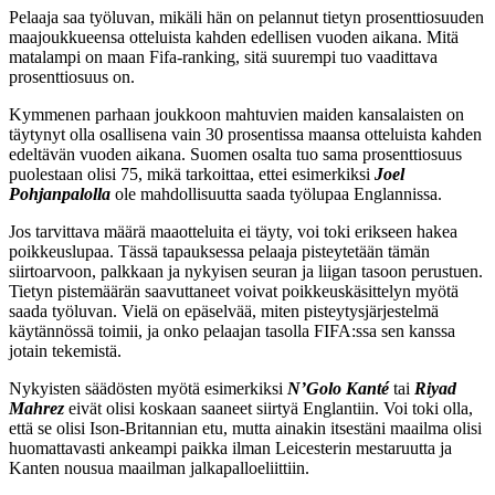
Pelaaja saa työluvan, mikäli hän on pelannut tietyn prosenttiosuuden
maajoukkueensa otteluista kahden edellisen vuoden aikana. Mitä
matalampi on maan Fifa-ranking, sitä suurempi tuo vaadittava
prosenttiosuus on.
Kymmenen parhaan joukkoon mahtuvien maiden kansalaisten on
täytynyt olla osallisena vain 30 prosentissa maansa otteluista kahden
edeltävän vuoden aikana. Suomen osalta tuo sama prosenttiosuus
puolestaan olisi 75, mikä tarkoittaa, ettei esimerkiksi
Joel
Pohjanpalolla
ole mahdollisuutta saada työlupaa Englannissa.
Jos tarvittava määrä maaotteluita ei täyty, voi toki erikseen hakea
poikkeuslupaa. Tässä tapauksessa pelaaja pisteytetään tämän
siirtoarvoon, palkkaan ja nykyisen seuran ja liigan tasoon perustuen.
Tietyn pistemäärän saavuttaneet voivat poikkeuskäsittelyn myötä
saada työluvan. Vielä on epäselvää, miten pisteytysjärjestelmä
käytännössä toimii, ja onko pelaajan tasolla FIFA:ssa sen kanssa
jotain tekemistä.
Nykyisten säädösten myötä esimerkiksi
N’Golo Kanté
tai
Riyad
Mahrez
eivät olisi koskaan saaneet siirtyä Englantiin. Voi toki olla,
että se olisi Ison-Britannian etu, mutta ainakin itsestäni maailma olisi
huomattavasti ankeampi paikka ilman Leicesterin mestaruutta ja
Kanten nousua maailman jalkapalloeliittiin.