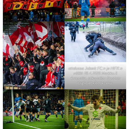
ottelussa Jokerit FC:n ja HIFK:n
välillä 28.4.2026 Markku.fi
Areenalla, jalkapallon Suomen
Cupin 4. kierroksella.