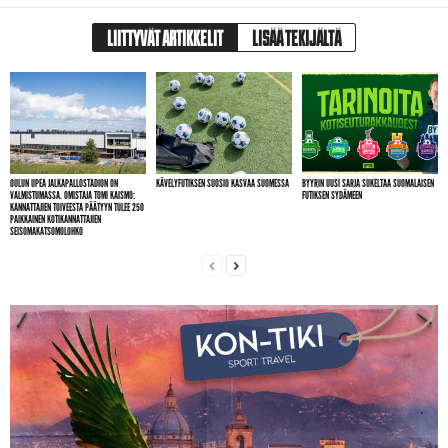
LIITTYVÄT ARTIKKELIT
LISÄÄ TEKIJÄLTÄ
OULUN UPEA JALKAPALLOSTADION ON
KÄVELYFUTIKSEN SUOSIO KASVAA SUOMESSA
BYYRIN UUSI SARJA SUKELTAA SUOMALAISEN
VALMISTUMASSA. OMISTAJA TOMI KAISMO:
FUTIKSEN SYDÄMEEN
KANNATTAJIEN TOIVEESTA PÄÄTYYN TULEE 250
PAIKKAINEN KOTIKANNATTAJIEN
SEISOMAKATSOMOLOHKO