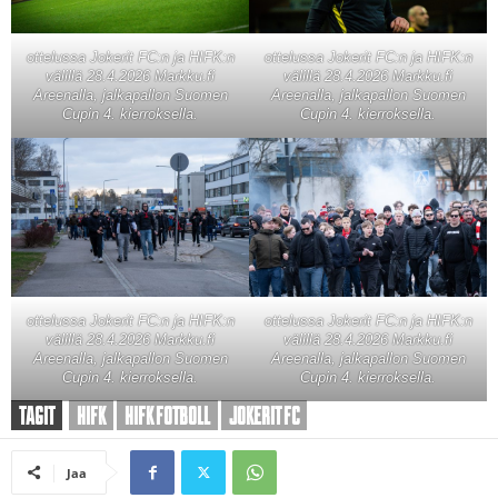
ottelussa Jokerit FC:n ja HIFK:n
ottelussa Jokerit FC:n ja HIFK:n
välillä 28.4.2026 Markku.fi
välillä 28.4.2026 Markku.fi
Areenalla, jalkapallon Suomen
Areenalla, jalkapallon Suomen
Cupin 4. kierroksella.
Cupin 4. kierroksella.
ottelussa Jokerit FC:n ja HIFK:n
ottelussa Jokerit FC:n ja HIFK:n
välillä 28.4.2026 Markku.fi
välillä 28.4.2026 Markku.fi
Areenalla, jalkapallon Suomen
Areenalla, jalkapallon Suomen
Cupin 4. kierroksella.
Cupin 4. kierroksella.
TAGIT
HIFK
HIFK FOTBOLL
JOKERIT FC
Jaa