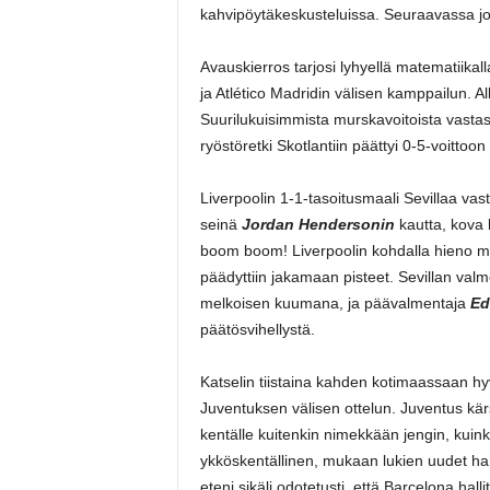
kahvipöytäkeskusteluissa.
Seuraavassa jo
Avauskierros tarjosi lyhyellä matematiika
ja Atlético Madridin välisen kamppailun. Al
Suurilukuisimmista murskavoitoista vasta
ryöstöretki Skotlantiin päättyi 0-5-voittoon 
Liverpoolin 1-1-tasoitusmaali Sevillaa vast
seinä
Jordan Hendersonin
kautta, kova k
boom boom! Liverpoolin kohdalla hieno maal
päädyttiin jakamaan pisteet. Sevillan val
melkoisen kuumana, ja päävalmentaja
Ed
päätösvihellystä.
Katselin tiistaina kahden kotimaassaan hy
Juventuksen välisen ottelun. Juventus kärs
kentälle kuitenkin nimekkään jengin, kui
ykköskentällinen, mukaan lukien uudet h
eteni sikäli odotetusti, että Barcelona hal