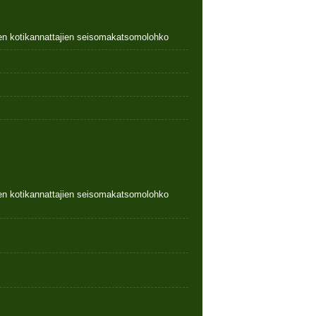
nen kotikannattajien seisomakatsomolohko
nen kotikannattajien seisomakatsomolohko