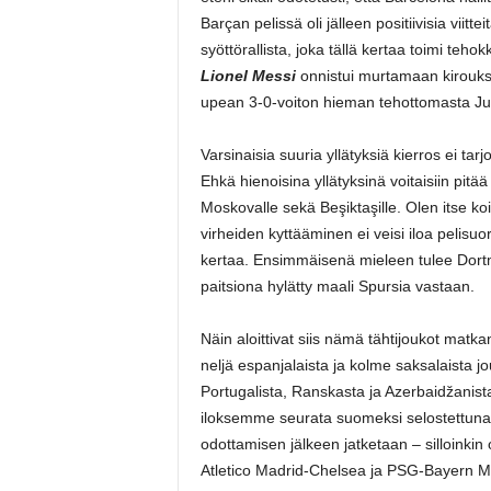
Barçan pelissä oli jälleen positiivisia viit
syöttörallista, joka tällä kertaa toimi teh
Lionel Messi
onnistui murtamaan kirouk
upean 3-0-voiton hieman tehottomasta Ju
Varsinaisia suuria yllätyksiä kierros ei tarjo
Ehkä hienoisina yllätyksinä voitaisiin pitä
Moskovalle sekä Beşiktaşille. Olen itse koi
virheiden kyttääminen ei veisi iloa pelisuor
kertaa. Ensimmäisenä mieleen tulee Dor
paitsiona hylätty maali Spursia vastaan.
Näin aloittivat siis nämä tähtijoukot matka
neljä espanjalaista ja kolme saksalaista 
Portugalista, Ranskasta ja Azerbaidžanis
iloksemme seurata suomeksi selostettuna 
odottamisen jälkeen jatketaan – silloinki
Atletico Madrid-Chelsea ja PSG-Bayern 