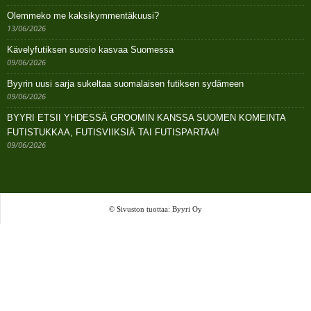
Olemmeko me kaksikymmentäkuusi?
13/06/2026
Kävelyfutiksen suosio kasvaa Suomessa
09/06/2026
Byyrin uusi sarja sukeltaa suomalaisen futiksen sydämeen
09/06/2026
BYYRI ETSII YHDESSÄ GROOMIN KANSSA SUOMEN KOMEINTA
FUTISTUKKAA, FUTISVIIKSIÄ TAI FUTISPARTAA!
09/06/2026
© Sivuston tuottaa: Byyri Oy