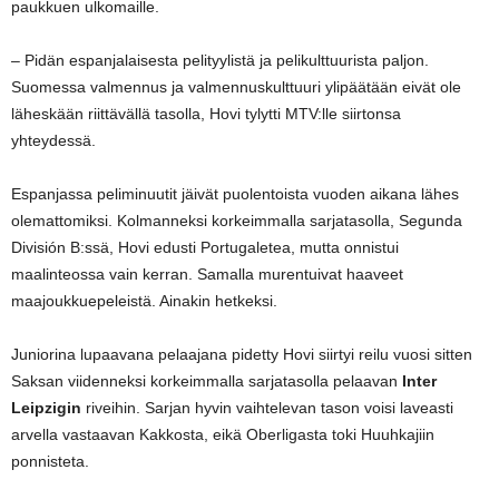
paukkuen ulkomaille.
– Pidän espanjalaisesta pelityylistä ja pelikulttuurista paljon.
Suomessa valmennus ja valmennuskulttuuri ylipäätään eivät ole
läheskään riittävällä tasolla, Hovi tylytti MTV:lle siirtonsa
yhteydessä.
Espanjassa peliminuutit jäivät puolentoista vuoden aikana lähes
olemattomiksi. Kolmanneksi korkeimmalla sarjatasolla, Segunda
División B:ssä, Hovi edusti Portugaletea, mutta onnistui
maalinteossa vain kerran. Samalla murentuivat haaveet
maajoukkuepeleistä. Ainakin hetkeksi.
Juniorina lupaavana pelaajana pidetty Hovi siirtyi reilu vuosi sitten
Saksan viidenneksi korkeimmalla sarjatasolla pelaavan
Inter
Leipzigin
riveihin. Sarjan hyvin vaihtelevan tason voisi laveasti
arvella vastaavan Kakkosta, eikä Oberligasta toki Huuhkajiin
ponnisteta.