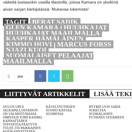
väitettä tuetaankin useilla tilastoilla, joissa Kamara on yksilönä
aivan sarjan kärkipäässä. Mukavaa lukemista!
TAGIT
BERAT SADIK
GLEN KAMARA
HUUHKAJAT
HUUHKAJAT MAAILMALLA
KASPER HÄMÄLÄINEN
KIMMO HOVI
MARCUS FORSS
NJAZI KUQI
SUOMALAISET PELAAJAT
MAAILMALLA
Jaa
LIITTYVÄT ARTIKKELIT
LISÄÄ TEK
OULUN UPEA
KÄVELYFUTIKSEN
BYYRIN UUSI SARJA
JALKAPALLOSTADION
SUOSIO KASVAA
SUKELTAA
ON VALMISTUMASSA.
SUOMESSA
SUOMALAISEN
OMISTAJA TOMI KAISMO:
FUTIKSEN SYDÄMEEN
KANNATTAJIEN
TOIVEESTA PÄÄTYYN
TULEE 250 PAIKKAINEN
KOTIKANNATTAJIEN