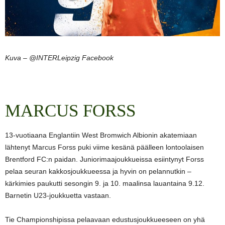
Kuva – @INTERLeipzig Facebook
MARCUS FORSS
13-vuotiaana Englantiin West Bromwich Albionin akatemiaan
lähtenyt Marcus Forss puki viime kesänä päälleen lontoolaisen
Brentford FC:n paidan. Juniorimaajoukkueissa esiintynyt Forss
pelaa seuran kakkosjoukkueessa ja hyvin on pelannutkin –
kärkimies paukutti sesongin 9. ja 10. maalinsa lauantaina 9.12.
Barnetin U23-joukkuetta vastaan.
Tie Championshipissa pelaavaan edustusjoukkueeseen on yhä