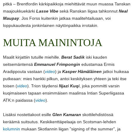
pitkä – Brentfordin kärkipaikkoja miehittävät muun muassa Tanskan
maajoukkuekärki
Lasse Vibe
sekä Ranskan liigaa tahkonnut
Neal
Maupay
. Jos Forss kuitenkin jatkaa maalitehtailuaan, voi
loppukaudesta jonkinlainen näytönpaikka irrotakin.
MUITA MAININTOJA
Maalit kirjattiin tutuille miehille.
Berat Sadik
iski kauden
seitsemäntensä
Emmanuel Frimpongin
edustamaa Ermis
Aradippouta vastaan (
video
) ja
Kasper Hämäläinen
jatkoi huikeaa
putkeaan: mies hankki pilkun, antoi keskityksen yhteen ja teki itse
toisen (
video
). Trion täydensi
Njazi Kuqi
, joka pommitti varsin
kuqimaiseen tapaan ensimmäisen maalinsa Intian Superliigassa
ATK:n paidassa (
video
).
Lisäksi nostettakoot esille
Glen Kamaran
skottilehdistössä
keräämä suitsutus. Keskikenttäpelaaja on Scotsman-lehden
kolumnin
mukaan Skotlannin liigan ”signing of the summer”, ja