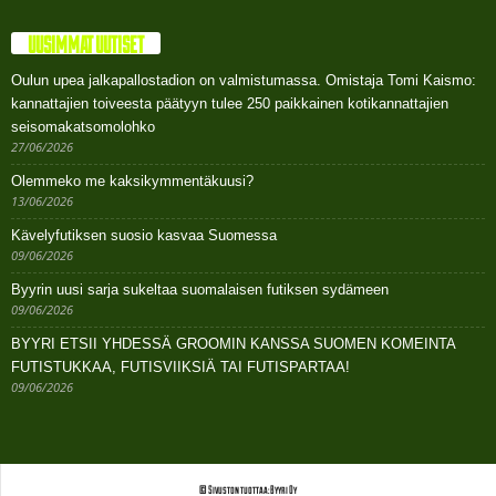
UUSIMMAT UUTISET
Oulun upea jalkapallostadion on valmistumassa. Omistaja Tomi Kaismo:
kannattajien toiveesta päätyyn tulee 250 paikkainen kotikannattajien
seisomakatsomolohko
27/06/2026
Olemmeko me kaksikymmentäkuusi?
13/06/2026
Kävelyfutiksen suosio kasvaa Suomessa
09/06/2026
Byyrin uusi sarja sukeltaa suomalaisen futiksen sydämeen
09/06/2026
BYYRI ETSII YHDESSÄ GROOMIN KANSSA SUOMEN KOMEINTA
FUTISTUKKAA, FUTISVIIKSIÄ TAI FUTISPARTAA!
09/06/2026
© Sivuston tuottaa: Byyri Oy