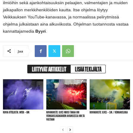
ilmiöihin sekä ajankohtaisuuksiin pelaajien, valmentajien ja muiden
jalkapallon merkkihenkilöiden kautta. Itse ohjelma löytyy
Veikkauksen YouTube-kanavassa, ja normaalissa pelirytmissä
ohjelma julkaistaan aina alkuviikosta. Ohjelman tuotannosta vastaa
kannattajamedia
Byyri
.
Jaa
LIITTYVÄT ARTIKKELIT
LISÄÄ TEKIJÄLTÄ
KUVIA OTTELUSTA: INTER – HJK
KUVAKOOSTE: ILVES NOUSI TAKAA OHI
KUVAKOOSTE: ILVES – SJK / VEIKKAUSLIIGA
VEIKKAUSLIIGAKAUDEN AVAUKSESSA HJK:TA
VASTAAN