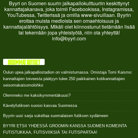
Byyri on Suomen suurin jalkapallokulttuuriin keskittynyt
kannattajakanava, joka toimii Facebookissa, Instagramissa,
YouTubessa, Twitterissä ja omilla www-sivuillaan. Byyrin
erottaa muista medioista sen omaehtoisuus ja
kannattajalähtöisyys. Mikäli olet kiinnostunut tietämään lisää
tai tekemään jopa yhteistyötä, niin ota yhteyttä!
info@byyri.com
UUSIMMAT UUTISET
Oulun upea jalkapallostadion on valmistumassa. Omistaja Tomi Kaismo:
kannattajien toiveesta päätyyn tulee 250 paikkainen kotikannattajien
seisomakatsomolohko
Olemmeko me kaksikymmentäkuusi?
Kävelyfutiksen suosio kasvaa Suomessa
Byyrin uusi sarja sukeltaa suomalaisen futiksen sydämeen
BYYRI ETSII YHDESSÄ GROOMIN KANSSA SUOMEN KOMEINTA
FUTISTUKKAA, FUTISVIIKSIÄ TAI FUTISPARTAA!