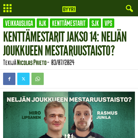
VEIKKAUSLIIGA
HJK
KENTTÄMESTARIT
SJK
VPS
KENTTÄMESTARIT JAKSO 14: NELJÄN
JOUKKUEEN MESTARUUSTAISTO?
Tekijä
Nicolas Prieto
-
03/07/2024