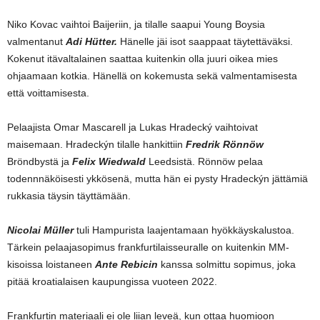
Niko Kovac vaihtoi Baijeriin, ja tilalle saapui Young Boysia
valmentanut
Adi Hütter.
Hänelle jäi isot saappaat täytettäväksi.
Kokenut itävaltalainen saattaa kuitenkin olla juuri oikea mies
ohjaamaan kotkia. Hänellä on kokemusta sekä valmentamisesta
että voittamisesta.
Pelaajista Omar Mascarell ja Lukas Hradecký vaihtoivat
maisemaan. Hradeckýn tilalle hankittiin
Fredrik Rönnöw
Bröndbystä ja
Felix Wiedwald
Leedsistä. Rönnöw pelaa
todennnäköisesti ykkösenä, mutta hän ei pysty Hradeckýn jättämiä
rukkasia täysin täyttämään.
Nicolai Müller
tuli Hampurista laajentamaan hyökkäyskalustoa.
Tärkein pelaajasopimus frankfurtilaisseuralle on kuitenkin MM-
kisoissa loistaneen
Ante Rebicin
kanssa solmittu sopimus, joka
pitää kroatialaisen kaupungissa vuoteen 2022.
Frankfurtin materiaali ei ole liian leveä, kun ottaa huomioon