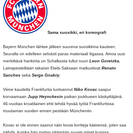
Sama suosikki, eri koreografi
Bayern München lähtee jälleen suurena suosikkina kauteen.
Seuralla on edelleen selvästi paras materiaali liigassa. Ainoa uusi
merkittävä hankinta on Schalkesta tullut nuori
Leon Goretzka.
Lainapesteiltään takaisin Etelä-Saksaan matkustivat
Renato
Sanches
sekä
Serge Gnabry.
Viime kaudella Frankfurtia luotsannut
Niko Kovac
saapui
korvaamaan
Jupp Heynckesin
paikan joukkueen käskyttäjänä.
46-vuotias kroatilainen ehti tehdä hyvää työtä Frankfurtissa
muutaman vuoden ennen pestiään Müncheniin.
Kovac ei ole ennen saanut näin kovia kortteja käteensä, joten saa
nähdä, kuinka hän pystyy pitämään suuret nimet kurissa.