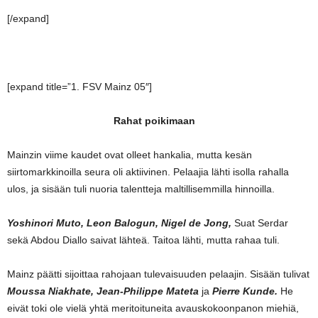
[/expand]
[expand title=”1. FSV Mainz 05″]
Rahat poikimaan
Mainzin viime kaudet ovat olleet hankalia, mutta kesän
siirtomarkkinoilla seura oli aktiivinen. Pelaajia lähti isolla rahalla
ulos, ja sisään tuli nuoria talentteja maltillisemmilla hinnoilla.
Yoshinori Muto, Leon Balogun, Nigel de Jong,
Suat Serdar
sekä Abdou Diallo saivat lähteä. Taitoa lähti, mutta rahaa tuli.
Mainz päätti sijoittaa rahojaan tulevaisuuden pelaajin. Sisään tulivat
Moussa Niakhate, Jean-Philippe Mateta
ja
Pierre Kunde.
He
eivät toki ole vielä yhtä meritoituneita avauskokoonpanon miehiä,