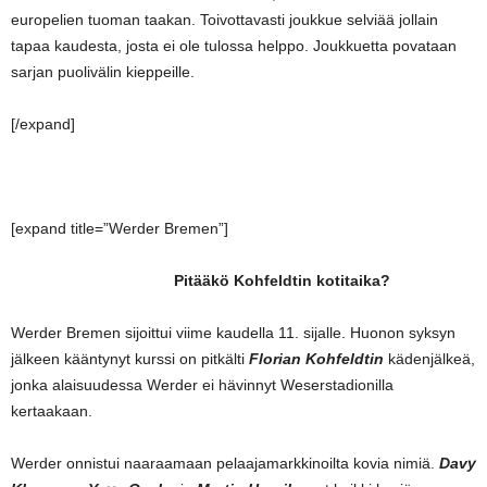
europelien tuoman taakan. Toivottavasti joukkue selviää jollain
tapaa kaudesta, josta ei ole tulossa helppo. Joukkuetta povataan
sarjan puolivälin kieppeille.
[/expand]
[expand title=”Werder Bremen”]
Pitääkö Kohfeldtin kotitaika?
Werder Bremen sijoittui viime kaudella 11. sijalle. Huonon syksyn
jälkeen kääntynyt kurssi on pitkälti
Florian Kohfeldtin
kädenjälkeä,
jonka alaisuudessa Werder ei hävinnyt Weserstadionilla
kertaakaan.
Werder onnistui naaraamaan pelaajamarkkinoilta kovia nimiä.
Davy