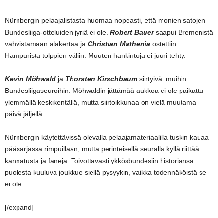
Nürnbergin pelaajalistasta huomaa nopeasti, että monien satojen
Bundesliiga-otteluiden jyriä ei ole.
Robert Bauer
saapui Bremenistä
vahvistamaan alakertaa ja
Christian Mathenia
ostettiin
Hampurista tolppien väliin. Muuten hankintoja ei juuri tehty.
Kevin Möhwald
ja
Thorsten Kirschbaum
siirtyivät muihin
Bundesliigaseuroihin. Möhwaldin jättämää aukkoa ei ole paikattu
ylemmällä keskikentällä, mutta siirtoikkunaa on vielä muutama
päivä jäljellä.
Nürnbergin käytettävissä olevalla pelaajamateriaalilla tuskin kauaa
pääsarjassa rimpuillaan, mutta perinteisellä seuralla kyllä riittää
kannatusta ja faneja. Toivottavasti ykkösbundesiin historiansa
puolesta kuuluva joukkue siellä pysyykin, vaikka todennäköistä se
ei ole.
[/expand]