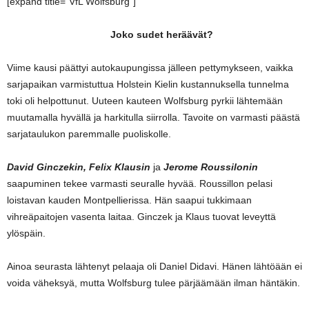
[expand title=”VfL Wolfsburg”]
Joko sudet heräävät?
Viime kausi päättyi autokaupungissa jälleen pettymykseen, vaikka
sarjapaikan varmistuttua Holstein Kielin kustannuksella tunnelma
toki oli helpottunut. Uuteen kauteen Wolfsburg pyrkii lähtemään
muutamalla hyvällä ja harkitulla siirrolla. Tavoite on varmasti päästä
sarjataulukon paremmalle puoliskolle.
David Ginczekin, Felix Klausin
ja
Jerome Roussilonin
saapuminen tekee varmasti seuralle hyvää. Roussillon pelasi
loistavan kauden Montpellierissa. Hän saapui tukkimaan
vihreäpaitojen vasenta laitaa. Ginczek ja Klaus tuovat leveyttä
ylöspäin.
Ainoa seurasta lähtenyt pelaaja oli Daniel Didavi. Hänen lähtöään ei
voida väheksyä, mutta Wolfsburg tulee pärjäämään ilman häntäkin.