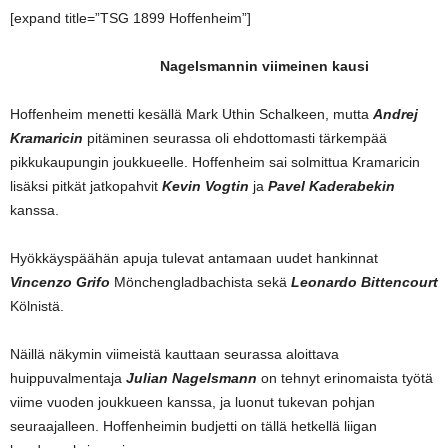
[expand title=”TSG 1899 Hoffenheim”]
Nagelsmannin viimeinen kausi
Hoffenheim menetti kesällä Mark Uthin Schalkeen, mutta
Andrej
Kramaricin
pitäminen seurassa oli ehdottomasti tärkempää
pikkukaupungin joukkueelle. Hoffenheim sai solmittua Kramaricin
lisäksi pitkät jatkopahvit
Kevin Vogtin
ja
Pavel Kaderabekin
kanssa.
Hyökkäyspäähän apuja tulevat antamaan uudet hankinnat
Vincenzo Grifo
Mönchengladbachista sekä
Leonardo Bittencourt
Kölnistä.
Näillä näkymin viimeistä kauttaan seurassa aloittava
huippuvalmentaja
Julian Nagelsmann
on tehnyt erinomaista työtä
viime vuoden joukkueen kanssa, ja luonut tukevan pohjan
seuraajalleen. Hoffenheimin budjetti on tällä hetkellä liigan