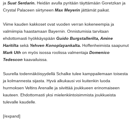
ja
Suat Serdarin.
Heidän avulla pyritään täyttämään Goretzkan ja
Crystal Palaceen siirtyneen
Max Meyerin
jättämät paikat.
Viime kauden kakkoset ovat vuoden verran kokeneempia ja
valmiimpia haastamaan Bayernin. Onnistumisia tarvitaan
ehdottomasti hyökkäyspään
Guido Burgstallerilta, Amine
Haritilta
sekä
Yehven Konoplayankalta.
Hoffenheimista saapunut
Mark Uth
on myös isossa roolissa valmentaja
Domenico
Tedescon
kaavailuissa.
Suurella todennäköisyydellä Schalke tulee kamppailemaan toisesta
ja kolmannesta sijasta. Hyvä alkukausi voi kuitenkin luoda
hurmoksen Veltins Arenalle ja siivittää joukkueen erinomaiseen
kauteen. Ehdottomasti yksi mielenkiintoisimmista joukkueista
tulevalle kaudelle.
[/expand]