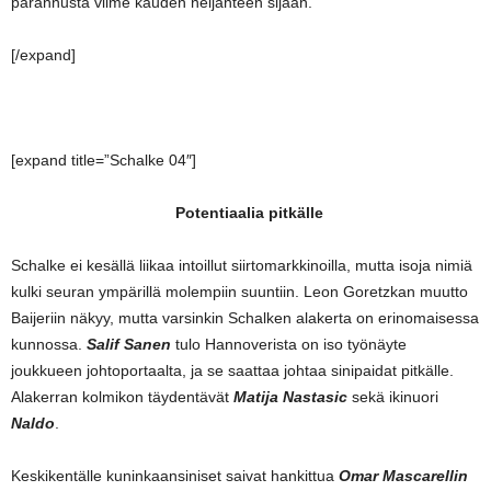
parannusta viime kauden neljänteen sijaan.
[/expand]
[expand title=”Schalke 04″]
Potentiaalia pitkälle
Schalke ei kesällä liikaa intoillut siirtomarkkinoilla, mutta isoja nimiä
kulki seuran ympärillä molempiin suuntiin. Leon Goretzkan muutto
Baijeriin näkyy, mutta varsinkin Schalken alakerta on erinomaisessa
kunnossa.
Salif Sanen
tulo Hannoverista on iso työnäyte
joukkueen johtoportaalta, ja se saattaa johtaa sinipaidat pitkälle.
Alakerran kolmikon täydentävät
Matija Nastasic
sekä ikinuori
Naldo
.
Keskikentälle kuninkaansiniset saivat hankittua
Omar Mascarellin