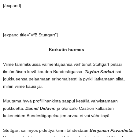
[/expand]
[expand title=”VfB Stuttgart”]
Korkutin hurmos
Viime tammikuussa valmentajaansa vaihtunut Stuttgart pelasi
ilmiömäisen kevätkauden Bundesliigassa.
Tayfun Korkut
sai
joukkueensa pelaamaan erinomaisesti ja pyrkii jatkamaan siitä,
mihin viime kausi jäi.
Muutama hyvä profiilihankinta saapui kesällä vahvistamaan
joukkuetta.
Daniel Didavin
ja Gonzalo Castron kaltaisten
kokeneiden Bundesliigapelaajien arvoa ei voi väheksyä.
Stuttgart sai myös pidettyä kiinni tähdestään
Benjamin Pavardista.