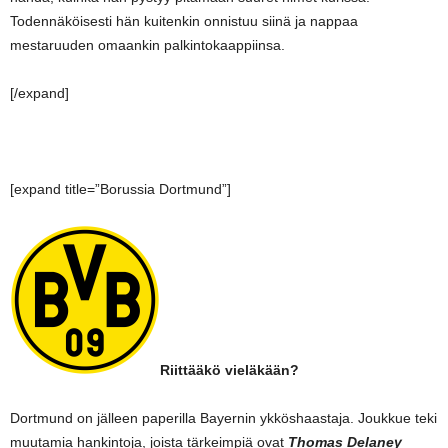
Todennäköisesti hän kuitenkin onnistuu siinä ja nappaa
mestaruuden omaankin palkintokaappiinsa.
[/expand]
[expand title=”Borussia Dortmund”]
Riittääkö vieläkään?
Dortmund on jälleen paperilla Bayernin ykköshaastaja. Joukkue teki
muutamia hankintoja, joista tärkeimpiä ovat
Thomas Delaney