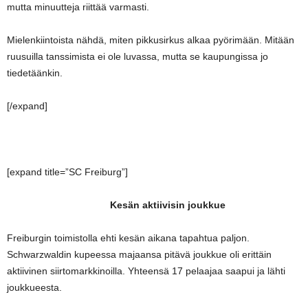
mutta minuutteja riittää varmasti.
Mielenkiintoista nähdä, miten pikkusirkus alkaa pyörimään. Mitään
ruusuilla tanssimista ei ole luvassa, mutta se kaupungissa jo
tiedetäänkin.
[/expand]
[expand title=”SC Freiburg”]
Kesän aktiivisin joukkue
Freiburgin toimistolla ehti kesän aikana tapahtua paljon.
Schwarzwaldin kupeessa majaansa pitävä joukkue oli erittäin
aktiivinen siirtomarkkinoilla. Yhteensä 17 pelaajaa saapui ja lähti
joukkueesta.