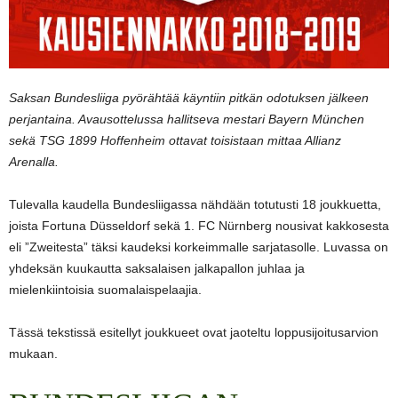
Saksan Bundesliiga pyörähtää käyntiin pitkän odotuksen jälkeen
perjantaina. Avausottelussa hallitseva mestari Bayern München
sekä TSG 1899 Hoffenheim ottavat toisistaan mittaa Allianz
Arenalla.
Tulevalla kaudella Bundesliigassa nähdään totutusti 18 joukkuetta,
joista Fortuna Düsseldorf sekä 1. FC Nürnberg nousivat kakkosesta
eli ”Zweitesta” täksi kaudeksi korkeimmalle sarjatasolle. Luvassa on
yhdeksän kuukautta saksalaisen jalkapallon juhlaa ja
mielenkiintoisia suomalaispelaajia.
Tässä tekstissä esitellyt joukkueet ovat jaoteltu loppusijoitusarvion
mukaan.