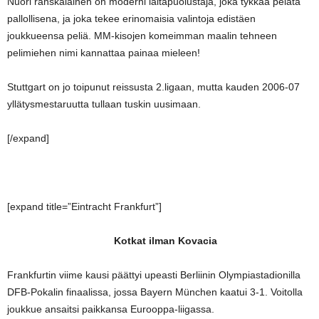
Nuori ranskalainen on moderni laitapuolustaja, joka tykkää pelata
pallollisena, ja joka tekee erinomaisia valintoja edistäen
joukkueensa peliä. MM-kisojen komeimman maalin tehneen
pelimiehen nimi kannattaa painaa mieleen!
Stuttgart on jo toipunut reissusta 2.ligaan, mutta kauden 2006-07
yllätysmestaruutta tullaan tuskin uusimaan.
[/expand]
[expand title=”Eintracht Frankfurt”]
Kotkat ilman Kovacia
Frankfurtin viime kausi päättyi upeasti Berliinin Olympiastadionilla
DFB-Pokalin finaalissa, jossa Bayern München kaatui 3-1. Voitolla
joukkue ansaitsi paikkansa Eurooppa-liigassa.