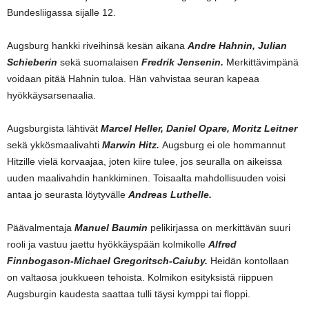
Bundesliigassa sijalle 12.
Augsburg hankki riveihinsä kesän aikana
Andre Hahnin, Julian
Schieberin
sekä suomalaisen
Fredrik Jensenin.
Merkittävimpänä
voidaan pitää Hahnin tuloa. Hän vahvistaa seuran kapeaa
hyökkäysarsenaalia.
Augsburgista lähtivät
Marcel Heller, Daniel Opare, Moritz Leitner
sekä ykkösmaalivahti
Marwin Hitz.
Augsburg ei ole hommannut
Hitzille vielä korvaajaa, joten kiire tulee, jos seuralla on aikeissa
uuden maalivahdin hankkiminen. Toisaalta mahdollisuuden voisi
antaa jo seurasta löytyvälle
Andreas Luthelle.
Päävalmentaja
Manuel Baumin
pelikirjassa on merkittävän suuri
rooli ja vastuu jaettu hyökkäyspään kolmikolle
Alfred
Finnbogason-Michael Gregoritsch-Caiuby.
Heidän kontollaan
on valtaosa joukkueen tehoista. Kolmikon esityksistä riippuen
Augsburgin kaudesta saattaa tulli täysi kymppi tai floppi.