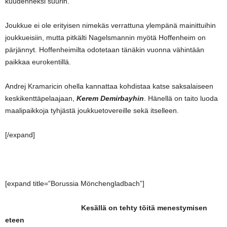
kuudenneksi suurin.
Joukkue ei ole erityisen nimekäs verrattuna ylempänä mainittuihin
joukkueisiin, mutta pitkälti Nagelsmannin myötä Hoffenheim on
pärjännyt. Hoffenheimilta odotetaan tänäkin vuonna vähintään
paikkaa eurokentillä.
Andrej Kramaricin ohella kannattaa kohdistaa katse saksalaiseen
keskikenttäpelaajaan,
Kerem Demirbayhin
. Hänellä on taito luoda
maalipaikkoja tyhjästä joukkuetovereille sekä itselleen.
[/expand]
[expand title=”Borussia Mönchengladbach”]
Kesällä on tehty töitä menestymisen
eteen