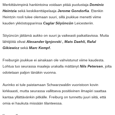
Merkittävimpinä hankintoina voidaan pitää puolustaja
Dominic
Heintzia
sekä keskikenttäpelaaja
Jerome Gondorfia
. Etenkin
Heintzin rooli tulee olemaan suuri, sillä joukkue menetti viime
kauden ykköstopparinsa
Caglar Söyüncün
Leicesteriin.
Söyüncün jättämä aukko on suuri ja vaikeasti paikattavissa. Muita
lähtijöitä olivat
Alexander Ignjovski , Mats Daehli, Rafal
Gikiewicz
sekä
Marc Kempf.
Freiburgin joukkue ei ainakaan ole vahvistunut viime kaudesta.
Lohtua tuo seurassa maaleja urakalla mättänyt
Nils Petersen
, jolta
odotetaan paljon tänäkin vuonna.
Aurinko ei tule paistamaan Schwarzwaldin vuoristoon kovin
kirkkaasti, mutta seurassa vallitseva positiivinen ilmapiiri saattaa
kantaa yllättävänkin pitkälle. Freiburg on tunnettu juuri siitä, että
omia ei haukuta missään tilanteessa.