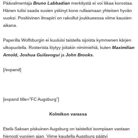
Päävalmentaja
Bruno Labbadian
merkitystä ei voi liikaa korostaa.
Hänen tulisi saada susien yskinyt kone rullaamaan yhteisen hyvän
vuoksi. Positiivinen ilmapiiri on rakoillut joukkueessa viime kausien
aikana.
Paperilla Wolfsburgin ei kuuluisi taistella sijoista kymmenen kärjen
ulkopuolella. Rosterista löytyy joitakin nimimiehiä, kuten
Maximilian
Arnold, Joshua Guilavogui
ja
John Brooks.
[/expand]
[expand title=”FC Augsburg”]
Kolmikon varassa
Etelä-Saksan piskuinen Augsburg on taistellut isompiaan vastaan
hienosti vuosien ajan. Viime kaudella Augsburg päätyi