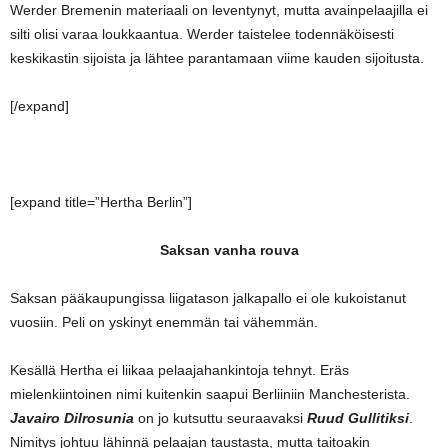
Werder Bremenin materiaali on leventynyt, mutta avainpelaajilla ei
silti olisi varaa loukkaantua. Werder taistelee todennäköisesti
keskikastin sijoista ja lähtee parantamaan viime kauden sijoitusta.
[/expand]
[expand title=”Hertha Berlin”]
Saksan vanha rouva
Saksan pääkaupungissa liigatason jalkapallo ei ole kukoistanut
vuosiin. Peli on yskinyt enemmän tai vähemmän.
Kesällä Hertha ei liikaa pelaajahankintoja tehnyt. Eräs
mielenkiintoinen nimi kuitenkin saapui Berliiniin Manchesterista.
Javairo Dilrosunia
on jo kutsuttu seuraavaksi
Ruud Gullitiksi
.
Nimitys johtuu lähinnä pelaajan taustasta, mutta taitoakin