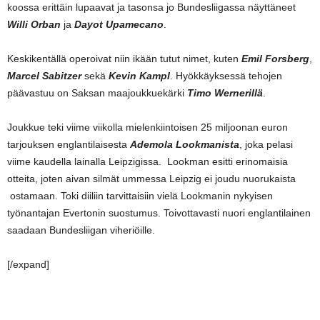
koossa erittäin lupaavat ja tasonsa jo Bundesliigassa näyttäneet
Willi Orban
ja
Dayot Upamecano
.
Keskikentällä operoivat niin ikään tutut nimet, kuten
Emil Forsberg
,
Marcel Sabitzer
sekä
Kevin Kampl
. Hyökkäyksessä tehojen
päävastuu on Saksan maajoukkuekärki
Timo Wernerillä
.
Joukkue teki viime viikolla mielenkiintoisen 25 miljoonan euron
tarjouksen englantilaisesta
Ademola Lookmanista
, joka pelasi
viime kaudella lainalla Leipzigissa. Lookman esitti erinomaisia
otteita, joten aivan silmät ummessa Leipzig ei joudu nuorukaista
ostamaan. Toki diiliin tarvittaisiin vielä Lookmanin nykyisen
työnantajan Evertonin suostumus. Toivottavasti nuori englantilainen
saadaan Bundesliigan viheriöille.
[/expand]