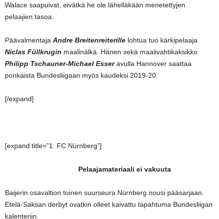
Walace saapuivat, eivätkä he ole lähelläkään menetettyjen
pelaajien tasoa.
Päävalmentaja
Andre Breitenreiterille
lohtua tuo kärkipelaaja
Niclas Füllkrugin
maalinälkä. Hänen sekä maalivahtikaksikko
Philipp Tschauner-Michael Esser
avulla Hannover saattaa
ponkaista Bundesliigaan myös kaudeksi 2019-20.
[/expand]
[expand title=”1. FC Nürnberg”]
Pelaajamateriaali ei vakuuta
Baijerin osavaltion toinen suurseura Nürnberg nousi pääsarjaan.
Etelä-Saksan derbyt ovatkin olleet kaivattu tapahtuma Bundesliigan
kalenteriin.