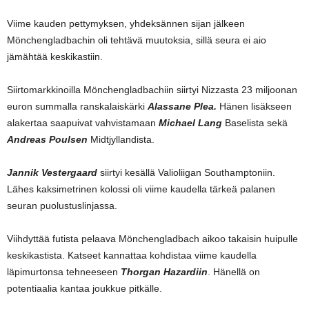
Viime kauden pettymyksen, yhdeksännen sijan jälkeen
Mönchengladbachin oli tehtävä muutoksia, sillä seura ei aio
jämähtää keskikastiin.
Siirtomarkkinoilla Mönchengladbachiin siirtyi Nizzasta 23 miljoonan
euron summalla ranskalaiskärki
Alassane Plea.
Hänen lisäkseen
alakertaa saapuivat vahvistamaan
Michael Lang
Baselista sekä
Andreas Poulsen
Midtjyllandista.
Jannik Vestergaard
siirtyi kesällä Valioliigan Southamptoniin.
Lähes kaksimetrinen kolossi oli viime kaudella tärkeä palanen
seuran puolustuslinjassa.
Viihdyttää futista pelaava Mönchengladbach aikoo takaisin huipulle
keskikastista. Katseet kannattaa kohdistaa viime kaudella
läpimurtonsa tehneeseen
Thorgan Hazardiin
. Hänellä on
potentiaalia kantaa joukkue pitkälle.