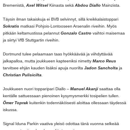
Bremenistä,
Axel Witsel
Kiinasta sekä
Abdou Diallo
Mainzista.
Täysin ilman takaiskuja ei BVB selvinnyt, sillä kreikkalaistoppari
Sokratis
matkasi Pohjois-Lontooseen Arsenalin riveihin. Myös
pitkään keltamustissa pelannut
Gonzalo Castro
vaihtoi maisemaa
ja siirtyi VfB Stuttgartin riveihin.
Dortmund tulee pelaamaan taas hyökkäävää ja viihdyttävää
jalkapalloa, mutta joukkueen kapteeniksi nimetty
Marco Reus
tarvitsee ehjän kauden lisäksi apuja nuorilta
Jadon Sancholta
ja
Christian Pulisicilta
.
Joukkueen nuori topparipari Diallo –
Manuel Akanji
saattaa olla
kentälle sattuessaan pienoinen kysymysmerkki tosipelien tullen.
Ömer Toprak
kuitenkin todennäköisesti aloittaa ollessaan täydessä
iskussa.
Signal Iduna Parkin vaativa yleisö odottaa tänä vuonna selkeää