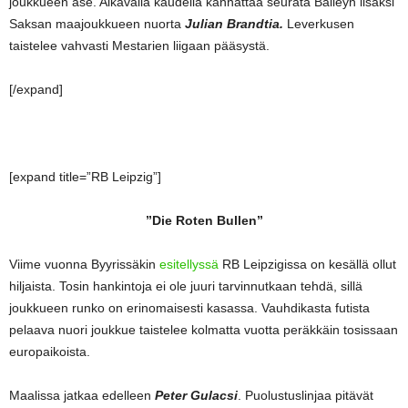
joukkueen ase. Alkavalla kaudella kannattaa seurata Baileyn lisäksi
Saksan maajoukkueen nuorta
Julian Brandtia.
Leverkusen
taistelee vahvasti Mestarien liigaan pääsystä.
[/expand]
[expand title=”RB Leipzig”]
”Die Roten Bullen”
Viime vuonna Byyrissäkin
esitellyssä
RB Leipzigissa on kesällä ollut
hiljaista. Tosin hankintoja ei ole juuri tarvinnutkaan tehdä, sillä
joukkueen runko on erinomaisesti kasassa. Vauhdikasta futista
pelaava nuori joukkue taistelee kolmatta vuotta peräkkäin tosissaan
europaikoista.
Maalissa jatkaa edelleen
Peter Gulacsi
. Puolustuslinjaa pitävät