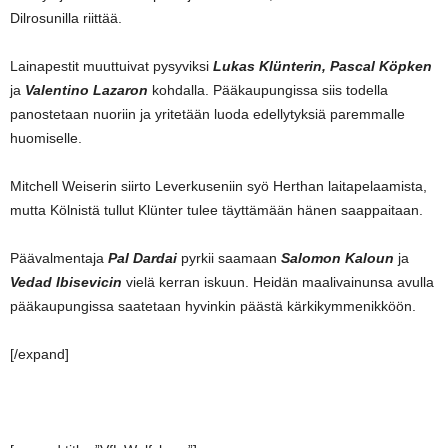
Dilrosunilla riittää.
Lainapestit muuttuivat pysyviksi
Lukas Klünterin, Pascal Köpken
ja
Valentino Lazaron
kohdalla. Pääkaupungissa siis todella
panostetaan nuoriin ja yritetään luoda edellytyksiä paremmalle
huomiselle.
Mitchell Weiserin siirto Leverkuseniin syö Herthan laitapelaamista,
mutta Kölnistä tullut Klünter tulee täyttämään hänen saappaitaan.
Päävalmentaja
Pal Dardai
pyrkii saamaan
Salomon Kaloun
ja
Vedad Ibisevicin
vielä kerran iskuun. Heidän maalivainunsa avulla
pääkaupungissa saatetaan hyvinkin päästä kärkikymmenikköön.
[/expand]