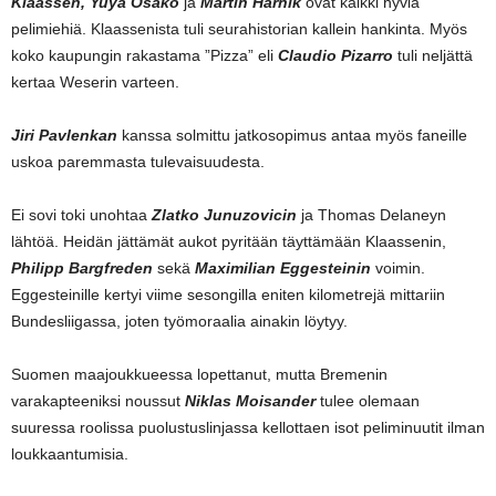
Klaassen, Yuya Osako
ja
Martin Harnik
ovat kaikki hyviä
pelimiehiä. Klaassenista tuli seurahistorian kallein hankinta. Myös
koko kaupungin rakastama ”Pizza” eli
Claudio Pizarro
tuli neljättä
kertaa Weserin varteen.
Jiri Pavlenkan
kanssa solmittu jatkosopimus antaa myös faneille
uskoa paremmasta tulevaisuudesta.
Ei sovi toki unohtaa
Zlatko Junuzovicin
ja Thomas Delaneyn
lähtöä. Heidän jättämät aukot pyritään täyttämään Klaassenin,
Philipp Bargfreden
sekä
Maximilian Eggesteinin
voimin.
Eggesteinille kertyi viime sesongilla eniten kilometrejä mittariin
Bundesliigassa, joten työmoraalia ainakin löytyy.
Suomen maajoukkueessa lopettanut, mutta Bremenin
varakapteeniksi noussut
Niklas Moisander
tulee olemaan
suuressa roolissa puolustuslinjassa kellottaen isot peliminuutit ilman
loukkaantumisia.