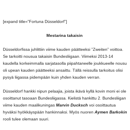
[expand title=”Fortuna Düsseldorf”]
Mestarina takaisin
Düsseldorfissa juhlittiin viime kauden päätteeksi ”Zweiten” voittoa.
Se tarkoitti nousua takaisin Bundesliigaan. Viimeksi 2013-14
kaudella korkeimmalla sarjatasolla piipahtaneelle joukkueelle nousu
oli upean kauden päätteeksi ansaittu. Tällä reissulla tarkoitus olisi
pysyä liigassa pidempään kuin yhden kauden verran.
Düsseldorf hankki nipun pelaajia, joista ikävä kyllä kovin moni ei ole
osoittanut tasoaan Bundesliigassa. Kielistä hankittu 2. Bundesliigan
viime kauden maalikuningas
Marvin Ducksch
voi osoittautua
hyväksi hyökkäyspään hankinnaksi. Myös nuoren
Aymen Barkokin
rooli tulee olemaan suuri.