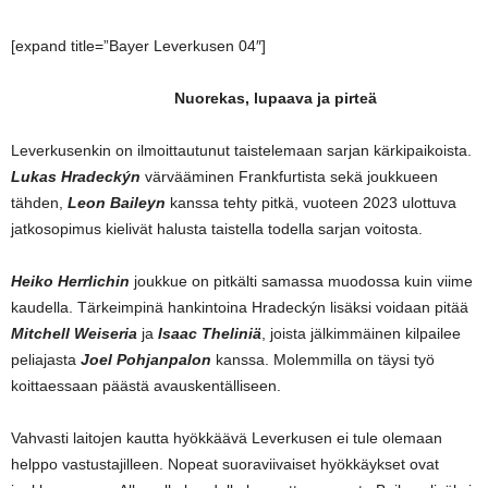
[expand title=”Bayer Leverkusen 04″]
Nuorekas, lupaava ja pirteä
Leverkusenkin on ilmoittautunut taistelemaan sarjan kärkipaikoista.
Lukas Hradeckýn
värvääminen Frankfurtista sekä joukkueen
tähden,
Leon Baileyn
kanssa tehty pitkä, vuoteen 2023 ulottuva
jatkosopimus kielivät halusta taistella todella sarjan voitosta.
Heiko Herrlichin
joukkue on pitkälti samassa muodossa kuin viime
kaudella. Tärkeimpinä hankintoina Hradeckýn lisäksi voidaan pitää
Mitchell Weiseria
ja
Isaac Theliniä
, joista jälkimmäinen kilpailee
peliajasta
Joel Pohjanpalon
kanssa. Molemmilla on täysi työ
koittaessaan päästä avauskentälliseen.
Vahvasti laitojen kautta hyökkäävä Leverkusen ei tule olemaan
helppo vastustajilleen. Nopeat suoraviivaiset hyökkäykset ovat