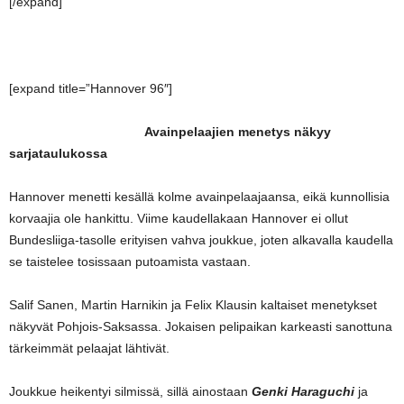
[/expand]
[expand title=”Hannover 96″]
Avainpelaajien menetys näkyy
sarjataulukossa
Hannover menetti kesällä kolme avainpelaajaansa, eikä kunnollisia
korvaajia ole hankittu. Viime kaudellakaan Hannover ei ollut
Bundesliiga-tasolle erityisen vahva joukkue, joten alkavalla kaudella
se taistelee tosissaan putoamista vastaan.
Salif Sanen, Martin Harnikin ja Felix Klausin kaltaiset menetykset
näkyvät Pohjois-Saksassa. Jokaisen pelipaikan karkeasti sanottuna
tärkeimmät pelaajat lähtivät.
Joukkue heikentyi silmissä, sillä ainostaan
Genki Haraguchi
ja