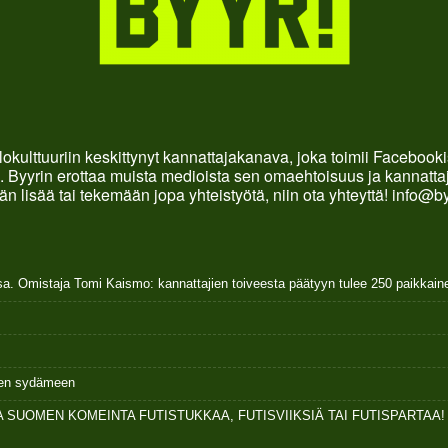
okulttuuriin keskittynyt kannattajakanava, joka toimii Faceboo
. Byyrin erottaa muista medioista sen omaehtoisuus ja kannattaja
än lisää tai tekemään jopa yhteistyötä, niin ota yhteyttä! info@b
sa. Omistaja Tomi Kaismo: kannattajien toiveesta päätyyn tulee 250 paikkai
ksen sydämeen
 SUOMEN KOMEINTA FUTISTUKKAA, FUTISVIIKSIÄ TAI FUTISPARTAA!