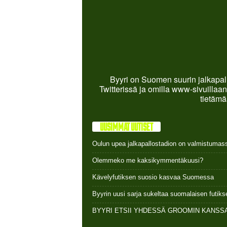
Byyri on Suomen suurin jalkapall
Twitterissä ja omilla www-sivuillaan
tietämä
UUSIMMAT UUTISET
Oulun upea jalkapallostadion on valmistumas
Olemmeko me kaksikymmentäkuusi?
Kävelyfutiksen suosio kasvaa Suomessa
Byyrin uusi sarja sukeltaa suomalaisen futi
BYYRI ETSII YHDESSÄ GROOMIN KANSSA