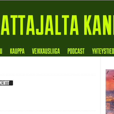
VU
KAUPPA
VEIKKAUSLIIGA
PODCAST
YHTEYSTIE
MENTIT