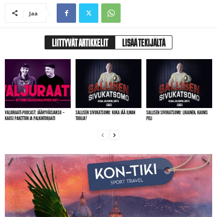
Jaa
LIITTYVÄT ARTIKKELIT
LISÄÄ TEKIJÄLTÄ
VALJURAATI-PODCAST: JÄÄHYVÄISJAKSO –
SALLISEN SIVUKATSOMO: KUKA JÄÄ ILMAN
SALLISEN SIVUKATSOMO: LIKAINEN, KAUNIS
KAUSI PAKETTIIN JA PALKINTORAATI
TUOLIA?
PELI