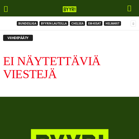
BUNDESLIGA
BYYRIN LAUTEILLA
CHELSEA
EM-KISAT
HELMARIT
VIIHDEPÄÄTY
EI NÄYTETTÄVIÄ
VIESTEJÄ