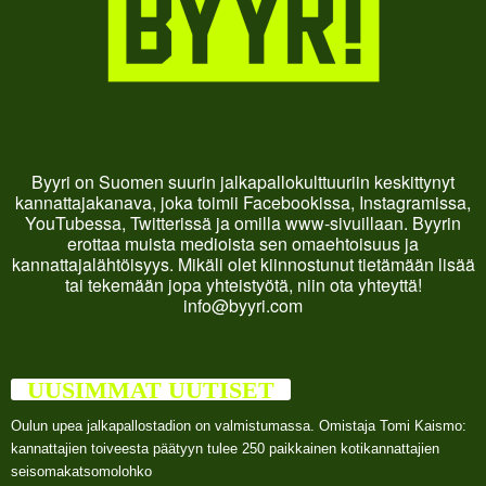
Byyri on Suomen suurin jalkapallokulttuuriin keskittynyt
kannattajakanava, joka toimii Facebookissa, Instagramissa,
YouTubessa, Twitterissä ja omilla www-sivuillaan. Byyrin
erottaa muista medioista sen omaehtoisuus ja
kannattajalähtöisyys. Mikäli olet kiinnostunut tietämään lisää
tai tekemään jopa yhteistyötä, niin ota yhteyttä!
info@byyri.com
UUSIMMAT UUTISET
Oulun upea jalkapallostadion on valmistumassa. Omistaja Tomi Kaismo:
kannattajien toiveesta päätyyn tulee 250 paikkainen kotikannattajien
seisomakatsomolohko