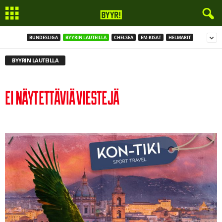
BUNDESLIGA
BYYRIN LAUTEILLA
CHELSEA
EM-KISAT
HELMARIT
BYYRIN LAUTEILLA
EI NÄYTETTÄVIÄ VIESTEJÄ