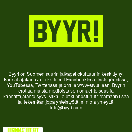
Byyri on Suomen suurin jalkapallokulttuuriin keskittynyt
kannattajakanava, joka toimii Facebookissa, Instagramissa,
YouTubessa, Twitterissä ja omilla www-sivuillaan. Byyrin
erottaa muista medioista sen omaehtoisuus ja
kannattajalähtöisyys. Mikäli olet kiinnostunut tietämään lisää
tai tekemään jopa yhteistyötä, niin ota yhteyttä!
info@byyri.com
UUSIMMAT UUTISET