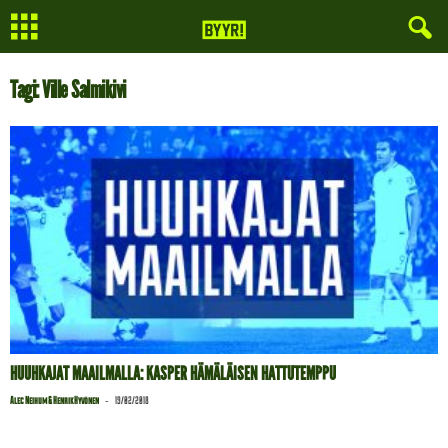
Tagi: Ville Salmikivi
HUUHKAJAT MAAILMALLA: KASPER HÄMÄLÄISEN HATTUTEMPPU
-
Alec Neihum & Henrik Hyvönen
19/02/2018