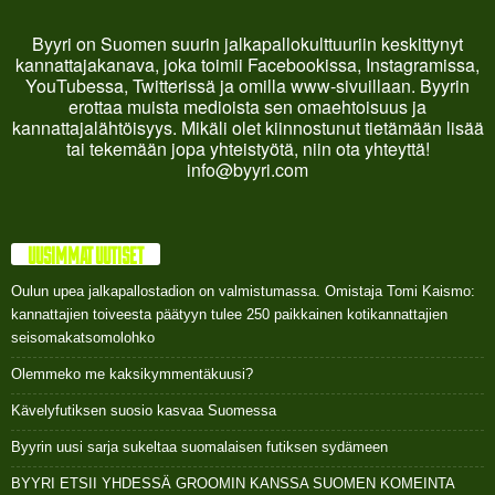
Byyri on Suomen suurin jalkapallokulttuuriin keskittynyt
kannattajakanava, joka toimii Facebookissa, Instagramissa,
YouTubessa, Twitterissä ja omilla www-sivuillaan. Byyrin
erottaa muista medioista sen omaehtoisuus ja
kannattajalähtöisyys. Mikäli olet kiinnostunut tietämään lisää
tai tekemään jopa yhteistyötä, niin ota yhteyttä!
info@byyri.com
UUSIMMAT UUTISET
Oulun upea jalkapallostadion on valmistumassa. Omistaja Tomi Kaismo:
kannattajien toiveesta päätyyn tulee 250 paikkainen kotikannattajien
seisomakatsomolohko
Olemmeko me kaksikymmentäkuusi?
Kävelyfutiksen suosio kasvaa Suomessa
Byyrin uusi sarja sukeltaa suomalaisen futiksen sydämeen
BYYRI ETSII YHDESSÄ GROOMIN KANSSA SUOMEN KOMEINTA