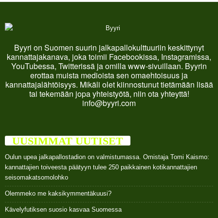
Byyri on Suomen suurin jalkapallokulttuuriin keskittynyt
kannattajakanava, joka toimii Facebookissa, Instagramissa,
YouTubessa, Twitterissä ja omilla www-sivuillaan. Byyrin
erottaa muista medioista sen omaehtoisuus ja
kannattajalähtöisyys. Mikäli olet kiinnostunut tietämään lisää
tai tekemään jopa yhteistyötä, niin ota yhteyttä!
info@byyri.com
UUSIMMAT UUTISET
Oulun upea jalkapallostadion on valmistumassa. Omistaja Tomi Kaismo:
kannattajien toiveesta päätyyn tulee 250 paikkainen kotikannattajien
seisomakatsomolohko
Olemmeko me kaksikymmentäkuusi?
Kävelyfutiksen suosio kasvaa Suomessa