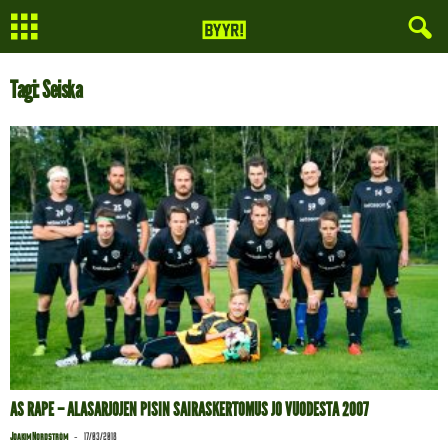
Tagi: Seiska
AS RAPE – ALASARJOJEN PISIN SAIRASKERTOMUS JO VUODESTA 2007
-
Joakim Nordström
17/03/2018