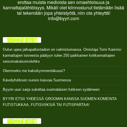
erottaa muista medioista sen omaehtoisuus ja
kannattajalähtöisyys. Mikäli olet kiinnostunut tietämään lisää
tai tekemään jopa yhteistyötä, niin ota yhteyttä!
info@byyri.com
UUSIMMAT UUTISET
Oulun upea jalkapallostadion on valmistumassa. Omistaja Tomi Kaismo:
kannattajien toiveesta päätyyn tulee 250 paikkainen kotikannattajien
seisomakatsomolohko
Olemmeko me kaksikymmentäkuusi?
Kävelyfutiksen suosio kasvaa Suomessa
Byyrin uusi sarja sukeltaa suomalaisen futiksen sydämeen
BYYRI ETSII YHDESSÄ GROOMIN KANSSA SUOMEN KOMEINTA
FUTISTUKKAA, FUTISVIIKSIÄ TAI FUTISPARTAA!
UUSIMMAT UUTISET