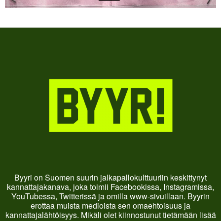
Byyri on Suomen suurin jalkapallokulttuuriin keskittynyt
kannattajakanava, joka toimii Facebookissa, Instagramissa,
YouTubessa, Twitterissä ja omilla www-sivuillaan. Byyrin
erottaa muista medioista sen omaehtoisuus ja
kannattajalähtöisyys. Mikäli olet kiinnostunut tietämään lisää