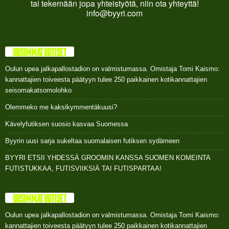
tai tekemään jopa yhteistyötä, niin ota yhteyttä!
info@byyri.com
UUSIMMAT UUTISET
Oulun upea jalkapallostadion on valmistumassa. Omistaja Tomi Kaismo:
kannattajien toiveesta päätyyn tulee 250 paikkainen kotikannattajien
seisomakatsomolohko
Olemmeko me kaksikymmentäkuusi?
Kävelyfutiksen suosio kasvaa Suomessa
Byyrin uusi sarja sukeltaa suomalaisen futiksen sydämeen
BYYRI ETSII YHDESSÄ GROOMIN KANSSA SUOMEN KOMEINTA
FUTISTUKKAA, FUTISVIIKSIÄ TAI FUTISPARTAA!
UUSIMMAT UUTISET
Oulun upea jalkapallostadion on valmistumassa. Omistaja Tomi Kaismo:
kannattajien toiveesta päätyyn tulee 250 paikkainen kotikannattajien