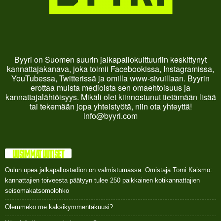
Byyri on Suomen suurin jalkapallokulttuuriin keskittynyt
kannattajakanava, joka toimii Facebookissa, Instagramissa,
YouTubessa, Twitterissä ja omilla www-sivuillaan. Byyrin
erottaa muista medioista sen omaehtoisuus ja
kannattajalähtöisyys. Mikäli olet kiinnostunut tietämään lisää
tai tekemään jopa yhteistyötä, niin ota yhteyttä!
info@byyri.com
UUSIMMAT UUTISET
Oulun upea jalkapallostadion on valmistumassa. Omistaja Tomi Kaismo:
kannattajien toiveesta päätyyn tulee 250 paikkainen kotikannattajien
seisomakatsomolohko
Olemmeko me kaksikymmentäkuusi?