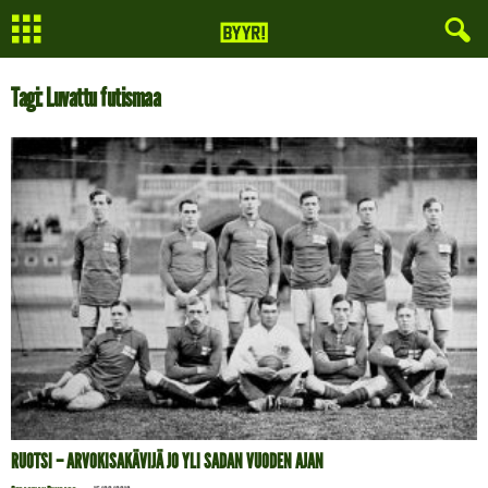
Tagi: Luvattu futismaa
RUOTSI – ARVOKISAKÄVIJÄ JO YLI SADAN VUODEN AJAN