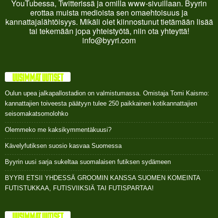
YouTubessa, Twitterissä ja omilla www-sivuillaan. Byyrin
erottaa muista medioista sen omaehtoisuus ja
kannattajalähtöisyys. Mikäli olet kiinnostunut tietämään lisää
tai tekemään jopa yhteistyötä, niin ota yhteyttä!
info@byyri.com
UUSIMMAT UUTISET
Oulun upea jalkapallostadion on valmistumassa. Omistaja Tomi Kaismo:
kannattajien toiveesta päätyyn tulee 250 paikkainen kotikannattajien
seisomakatsomolohko
Olemmeko me kaksikymmentäkuusi?
Kävelyfutiksen suosio kasvaa Suomessa
Byyrin uusi sarja sukeltaa suomalaisen futiksen sydämeen
BYYRI ETSII YHDESSÄ GROOMIN KANSSA SUOMEN KOMEINTA
FUTISTUKKAA, FUTISVIIKSIÄ TAI FUTISPARTAA!
UUSIMMAT UUTISET