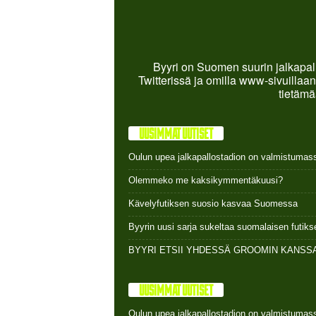
Byyri on Suomen suurin jalkapall
Twitterissä ja omilla www-sivuillaan
tietämä
UUSIMMAT UUTISET
Oulun upea jalkapallostadion on valmistumas
Olemmeko me kaksikymmentäkuusi?
Kävelyfutiksen suosio kasvaa Suomessa
Byyrin uusi sarja sukeltaa suomalaisen futi
BYYRI ETSII YHDESSÄ GROOMIN KANSSA
UUSIMMAT UUTISET
Oulun upea jalkapallostadion on valmistumas