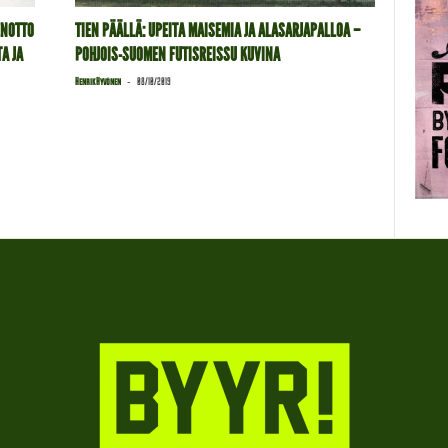
ENOTTO
TIEN PÄÄLLÄ: UPEITA MAISEMIA JA ALASARJAPALLOA –
A JA
POHJOIS-SUOMEN FUTISREISSU KUVINA
-
Henrik Hyvönen
08/10/2019