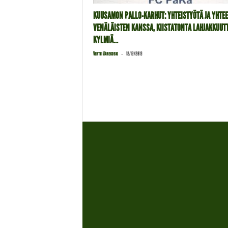
KUUSAMON PALLO-KARHUT: YHTEISTYÖTÄ JA YHTE
VENÄLÄISTEN KANSSA, KIISTATONTA LAHJAKKUUTT
KYLMIÄ...
-
Vertti Värekoski
12/12/2019