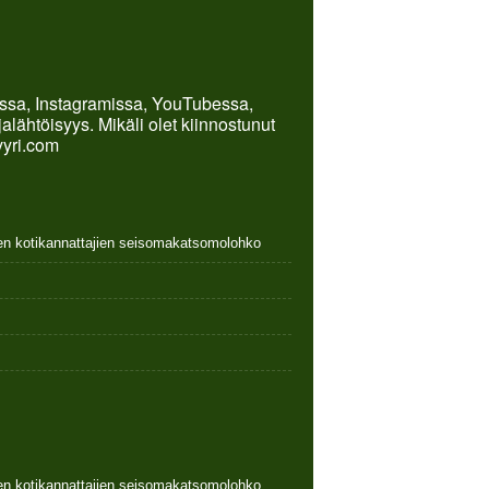
kissa, Instagramissa, YouTubessa,
lähtöisyys. Mikäli olet kiinnostunut
yyri.com
nen kotikannattajien seisomakatsomolohko
nen kotikannattajien seisomakatsomolohko