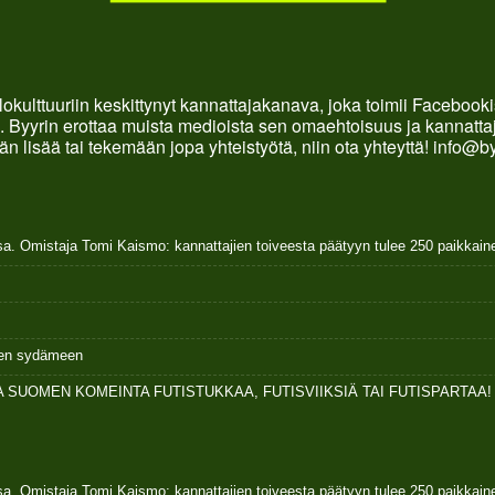
okulttuuriin keskittynyt kannattajakanava, joka toimii Faceboo
. Byyrin erottaa muista medioista sen omaehtoisuus ja kannattaja
än lisää tai tekemään jopa yhteistyötä, niin ota yhteyttä! info@b
sa. Omistaja Tomi Kaismo: kannattajien toiveesta päätyyn tulee 250 paikkai
ksen sydämeen
 SUOMEN KOMEINTA FUTISTUKKAA, FUTISVIIKSIÄ TAI FUTISPARTAA!
sa. Omistaja Tomi Kaismo: kannattajien toiveesta päätyyn tulee 250 paikkai