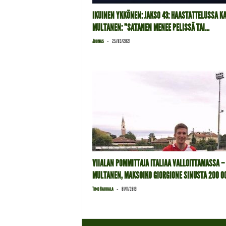
IKUINEN YKKÖNEN: JAKSO 43: HAASTATTELUSSA K
MULTANEN: ”SATANEN MENEE PELISSÄ TAI...
-
Joonas
25/03/2021
VIIALAN POMMITTAJA ITALIAA VALLOITTAMASSA –
MULTANEN, MAKSOIKO GIORGIONE SINUSTA 200 00
-
Timo Rauhala
01/11/2019