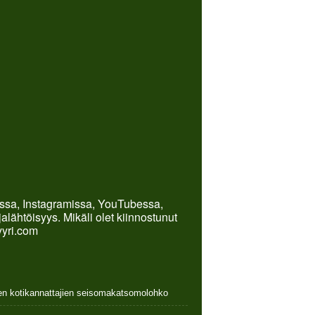
kissa, Instagramissa, YouTubessa,
lähtöisyys. Mikäli olet kiinnostunut
yyri.com
nen kotikannattajien seisomakatsomolohko