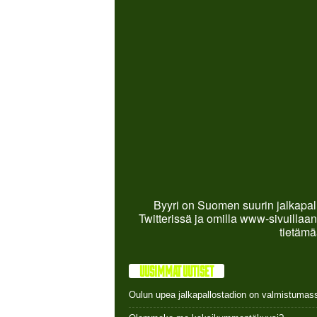
Byyri on Suomen suurin jalkapall
Twitterissä ja omilla www-sivuillaan
tietämä
UUSIMMAT UUTISET
Oulun upea jalkapallostadion on valmistumas