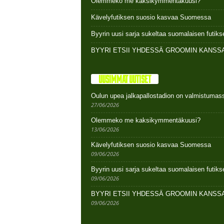
Olemmeko me kaksikymmentäkuusi?
Kävelyfutiksen suosio kasvaa Suomessa
Byyrin uusi sarja sukeltaa suomalaisen futi
BYYRI ETSII YHDESSÄ GROOMIN KANSSA
UUSIMMAT UUTISET
Oulun upea jalkapallostadion on valmistumas
27/06/2026
Olemmeko me kaksikymmentäkuusi?
13/06/2026
Kävelyfutiksen suosio kasvaa Suomessa
09/06/2026
Byyrin uusi sarja sukeltaa suomalaisen futi
09/06/2026
BYYRI ETSII YHDESSÄ GROOMIN KANSSA
09/06/2026