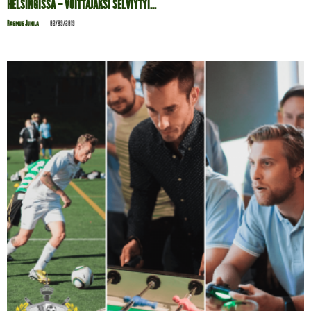
HELSINGISSÄ – VOITTAJAKSI SELVIYTYI...
-
Rasmus Junila
02/09/2019