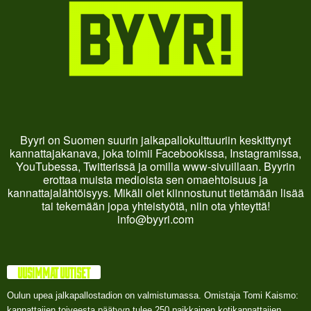
Byyri on Suomen suurin jalkapallokulttuuriin keskittynyt
kannattajakanava, joka toimii Facebookissa, Instagramissa,
YouTubessa, Twitterissä ja omilla www-sivuillaan. Byyrin
erottaa muista medioista sen omaehtoisuus ja
kannattajalähtöisyys. Mikäli olet kiinnostunut tietämään lisää
tai tekemään jopa yhteistyötä, niin ota yhteyttä!
info@byyri.com
UUSIMMAT UUTISET
Oulun upea jalkapallostadion on valmistumassa. Omistaja Tomi Kaismo:
kannattajien toiveesta päätyyn tulee 250 paikkainen kotikannattajien