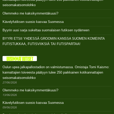
seisomakatsomolohko
Olemmeko me kaksikymmentäkuusi?
Kävelyfutiksen suosio kasvaa Suomessa
Byyrin uusi sarja sukeltaa suomalaisen futiksen sydämeen
BYYRI ETSII YHDESSÄ GROOMIN KANSSA SUOMEN KOMEINTA
FUTISTUKKAA, FUTISVIIKSIÄ TAI FUTISPARTAA!
UUSIMMAT UUTISET
Oulun upea jalkapallostadion on valmistumassa. Omistaja Tomi Kaismo:
kannattajien toiveesta päätyyn tulee 250 paikkainen kotikannattajien
seisomakatsomolohko
27/06/2026
Olemmeko me kaksikymmentäkuusi?
13/06/2026
Kävelyfutiksen suosio kasvaa Suomessa
09/06/2026