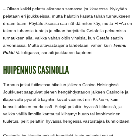
– Ollaan kaikki pelattu aikanaan samassa joukkueessa. Nykyään
pelataan eri joukkueissa, mutta haluttiin kasata tähän turnaukseen
dream team. Pöytäfutiksessa saa nähdä miten käy, mutta FIFAa on
takana tuhansia tunteja ja ollaan harjoiteltu Getafella pelaamista
turnauksen alla, vaikka vähän oltiin vihaisia, kun Getafe saatiin
arvonnassa. Mutta altavastaajana lähdetään, vähän kuin
Teemu
Pukki
Valioliigassa, sanaili joukkueen kapteeni.
HUIPENNUS CASINOLLA
Turnaus jatkui futiksessa hikoilun jälkeen Casino Helsingissä.
Joukkueet saapuivat pienen hengähdystauon jälkeen Casinolle ja
iltapäivällä pyörähti käyntiin kovat väännöt niin
Kickerin
, kuin
konsolifutiksen merkeissä. Pelejä pelattiin hyvissä fiiliksissä, ja
vaikka välillä ilmoille kantautui kiihtynyt huuto tai intohimoinen
tuuletus, pelit pelattiin hyvässä hengessä vastustajaa kunnioittaen.
Casinolla joukkueita palveli baaritiski, josta pelaajat saivat