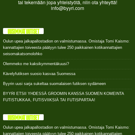
tai tekemään jopa yhteistyötä, niin ota yhteyttä!
info@byyri.com
UUSIMMAT UUTISET
Oulun upea jalkapallostadion on valmistumassa. Omistaja Tomi Kaismo:
kannattajien toiveesta päätyyn tulee 250 paikkainen kotikannattajien
seisomakatsomolohko
Olemmeko me kaksikymmentäkuusi?
Kävelyfutiksen suosio kasvaa Suomessa
Byyrin uusi sarja sukeltaa suomalaisen futiksen sydämeen
BYYRI ETSII YHDESSÄ GROOMIN KANSSA SUOMEN KOMEINTA
FUTISTUKKAA, FUTISVIIKSIÄ TAI FUTISPARTAA!
UUSIMMAT UUTISET
Oulun upea jalkapallostadion on valmistumassa. Omistaja Tomi Kaismo:
kannattajien toiveesta päätyyn tulee 250 paikkainen kotikannattajien