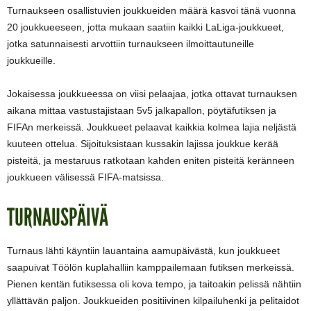
Turnaukseen osallistuvien joukkueiden määrä kasvoi tänä vuonna
20 joukkueeseen, jotta mukaan saatiin kaikki LaLiga-joukkueet,
jotka satunnaisesti arvottiin turnaukseen ilmoittautuneille
joukkueille.
Jokaisessa joukkueessa on viisi pelaajaa, jotka ottavat turnauksen
aikana mittaa vastustajistaan 5v5 jalkapallon, pöytäfutiksen ja
FIFAn merkeissä. Joukkueet pelaavat kaikkia kolmea lajia neljästä
kuuteen ottelua. Sijoituksistaan kussakin lajissa joukkue kerää
pisteitä, ja mestaruus ratkotaan kahden eniten pisteitä keränneen
joukkueen välisessä FIFA-matsissa.
TURNAUSPÄIVÄ
Turnaus lähti käyntiin lauantaina aamupäivästä, kun joukkueet
saapuivat Töölön kuplahalliin kamppailemaan futiksen merkeissä.
Pienen kentän futiksessa oli kova tempo, ja taitoakin pelissä nähtiin
yllättävän paljon. Joukkueiden positiivinen kilpailuhenki ja pelitaidot