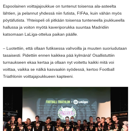
Espoolainen voittajajoukkue on tuntenut toisensa ala-asteelta
lähtien, ja pelannut yhdessä niin futista, FIFAa, kuin vähän myös
pöytäfutista. Yhteispeli oli pitkään toisensa tunteneella joukkueella
hallussa ja voiton myötä kaveriporukka suuntaa Madridiin
katsomaan LaLiga-ottelua paikan päälle.
– Luotettiin, että ollaan futiksessa vahvoilla ja muuten suoriudutaan
tasaisesti. Pidettiin ennen kaikkea pää kylmänä! Osallistuttiin
turnaukseen ekaa kertaa ja ollaan nyt voitettu kaikki mitä voi
voittaa, vaikka se nälkä kasvaakin syödessä, kertoo Football
Triathlonin voittajajoukkueen kapteeni.