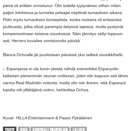
päivä oli erittäin onnistunut. Olin todella tyytyväinen siihen miten
paljon intohimoa ja tunnetta pelaajat näyttivät turnauksen aikana.
Pidin myös turnauksen konseptista, koska mukana oli eritasoisia
joukkueita, jotka olivat parempia tietyissä lajeissa, mutta pystyivät
kompensoimaan toisissa osuuksissa. Näin jännitys säilyi loppuun
asti, Herrero kuvailee onnistunutta päivää.
Blanca Ochoalle jäi puolestaan päivästä yksi selkeä suosikkihetki.
– Espanjassa ei ole kovin yleistä nähdä esimerkiksi Espanyolin
kaltaisen pienemmän seuran voittavan, joten olin loppuun asti lähes
varma Real Madridin voitosta, mutta olin niin iloinen, että Espanyol
lopulta otti yllättäjänä voiton, hehkuttaa Ochoa.
Kuvat: HILLA Entertainment & Paavo Pykäläinen
TAGIT
FIFA
FOOTBALL TRIATHLON
LA LIGA