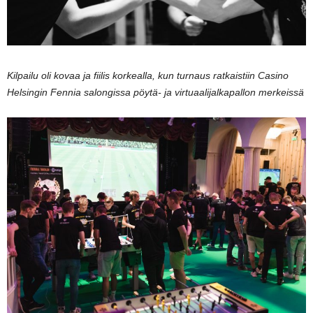
Kilpailu oli kovaa ja fiilis korkealla, kun turnaus ratkaistiin Casino
Helsingin Fennia salongissa pöytä- ja virtuaalijalkapallon merkeissä