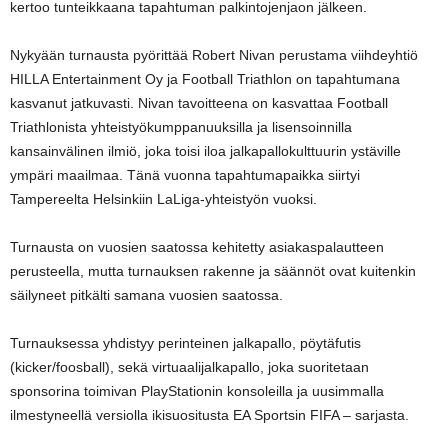
kertoo tunteikkaana tapahtuman palkintojenjaon jälkeen.
Nykyään turnausta pyörittää Robert Nivan perustama viihdeyhtiö
HILLA Entertainment Oy ja Football Triathlon on tapahtumana
kasvanut jatkuvasti. Nivan tavoitteena on kasvattaa Football
Triathlonista yhteistyökumppanuuksilla ja lisensoinnilla
kansainvälinen ilmiö, joka toisi iloa jalkapallokulttuurin ystäville
ympäri maailmaa. Tänä vuonna tapahtumapaikka siirtyi
Tampereelta Helsinkiin LaLiga-yhteistyön vuoksi.
Turnausta on vuosien saatossa kehitetty asiakaspalautteen
perusteella, mutta turnauksen rakenne ja säännöt ovat kuitenkin
säilyneet pitkälti samana vuosien saatossa.
Turnauksessa yhdistyy perinteinen jalkapallo, pöytäfutis
(kicker/foosball), sekä virtuaalijalkapallo, joka suoritetaan
sponsorina toimivan PlayStationin konsoleilla ja uusimmalla
ilmestyneellä versiolla ikisuositusta EA Sportsin FIFA – sarjasta.