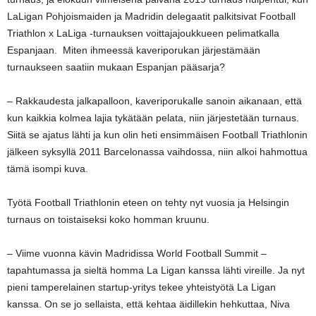
LaLigan Pohjoismaiden ja Madridin delegaatit palkitsivat Football
Triathlon x LaLiga -turnauksen voittajajoukkueen pelimatkalla
Espanjaan. Miten ihmeessä kaveriporukan järjestämään
turnaukseen saatiin mukaan Espanjan pääsarja?
– Rakkaudesta jalkapalloon, kaveriporukalle sanoin aikanaan, että
kun kaikkia kolmea lajia tykätään pelata, niin järjestetään turnaus.
Siitä se ajatus lähti ja kun olin heti ensimmäisen Football Triathlonin
jälkeen syksyllä 2011 Barcelonassa vaihdossa, niin alkoi hahmottua
tämä isompi kuva.
Työtä Football Triathlonin eteen on tehty nyt vuosia ja Helsingin
turnaus on toistaiseksi koko homman kruunu.
– Viime vuonna kävin Madridissa World Football Summit –
tapahtumassa ja sieltä homma La Ligan kanssa lähti vireille. Ja nyt
pieni tamperelainen startup-yritys tekee yhteistyötä La Ligan
kanssa. On se jo sellaista, että kehtaa äidillekin hehkuttaa, Niva