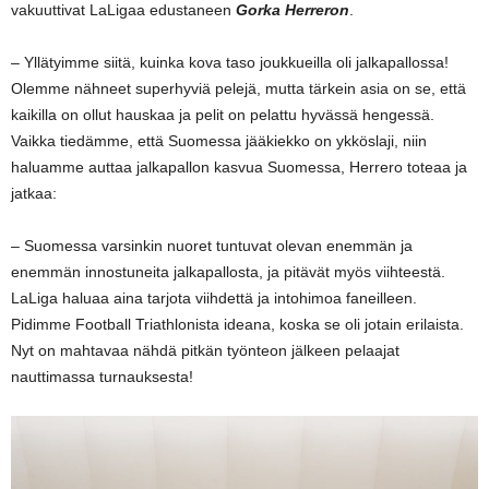
vakuuttivat LaLigaa edustaneen
Gorka Herreron
.
– Yllätyimme siitä, kuinka kova taso joukkueilla oli jalkapallossa!
Olemme nähneet superhyviä pelejä, mutta tärkein asia on se, että
kaikilla on ollut hauskaa ja pelit on pelattu hyvässä hengessä.
Vaikka tiedämme, että Suomessa jääkiekko on ykköslaji, niin
haluamme auttaa jalkapallon kasvua Suomessa, Herrero toteaa ja
jatkaa:
– Suomessa varsinkin nuoret tuntuvat olevan enemmän ja
enemmän innostuneita jalkapallosta, ja pitävät myös viihteestä.
LaLiga haluaa aina tarjota viihdettä ja intohimoa faneilleen.
Pidimme Football Triathlonista ideana, koska se oli jotain erilaista.
Nyt on mahtavaa nähdä pitkän työnteon jälkeen pelaajat
nauttimassa turnauksesta!