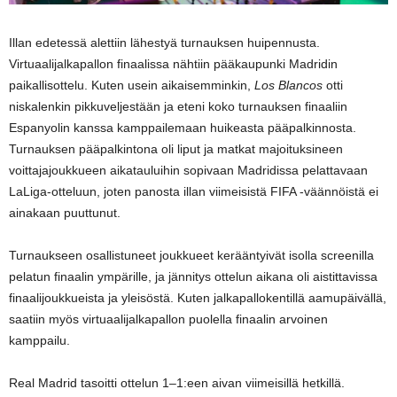
Illan edetessä alettiin lähestyä turnauksen huipennusta.
Virtuaalijalkapallon finaalissa nähtiin pääkaupunki Madridin
paikallisottelu. Kuten usein aikaisemminkin,
Los Blancos
otti
niskalenkin pikkuveljestään ja eteni koko turnauksen finaaliin
Espanyolin kanssa kamppailemaan huikeasta pääpalkinnosta.
Turnauksen pääpalkintona oli liput ja matkat majoituksineen
voittajajoukkueen aikatauluihin sopivaan Madridissa pelattavaan
LaLiga-otteluun, joten panosta illan viimeisistä FIFA -väännöistä ei
ainakaan puuttunut.
Turnaukseen osallistuneet joukkueet kerääntyivät isolla screenilla
pelatun finaalin ympärille, ja jännitys ottelun aikana oli aistittavissa
finaalijoukkueista ja yleisöstä. Kuten jalkapallokentillä aamupäivällä,
saatiin myös virtuaalijalkapallon puolella finaalin arvoinen
kamppailu.
Real Madrid tasoitti ottelun 1–1:een aivan viimeisillä hetkillä.