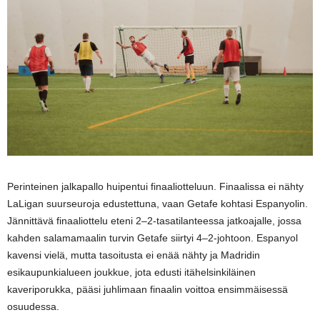
Perinteinen jalkapallo huipentui finaaliotteluun. Finaalissa ei nähty
LaLigan suurseuroja edustettuna, vaan Getafe kohtasi Espanyolin.
Jännittävä finaaliottelu eteni 2–2-tasatilanteessa jatkoajalle, jossa
kahden salamamaalin turvin Getafe siirtyi 4–2-johtoon. Espanyol
kavensi vielä, mutta tasoitusta ei enää nähty ja Madridin
esikaupunkialueen joukkue, jota edusti itähelsinkiläinen
kaveriporukka, pääsi juhlimaan finaalin voittoa ensimmäisessä
osuudessa.