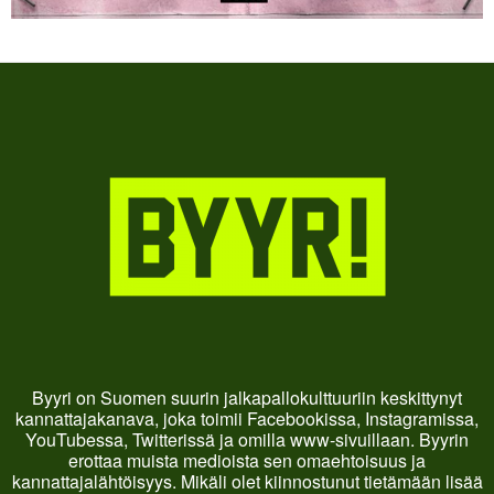
Byyri on Suomen suurin jalkapallokulttuuriin keskittynyt
kannattajakanava, joka toimii Facebookissa, Instagramissa,
YouTubessa, Twitterissä ja omilla www-sivuillaan. Byyrin
erottaa muista medioista sen omaehtoisuus ja
kannattajalähtöisyys. Mikäli olet kiinnostunut tietämään lisää