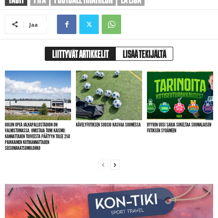
Jaa
LIITTYVÄT ARTIKKELIT
LISÄÄ TEKIJÄLTÄ
OULUN UPEA JALKAPALLOSTADION ON
KÄVELYFUTIKSEN SUOSIO KASVAA SUOMESSA
BYYRIN UUSI SARJA SUKELTAA SUOMALAISEN
VALMISTUMASSA. OMISTAJA TOMI KAISMO:
FUTIKSEN SYDÄMEEN
KANNATTAJIEN TOIVEESTA PÄÄTYYN TULEE 250
PAIKKAINEN KOTIKANNATTAJIEN
SEISOMAKATSOMOLOHKO