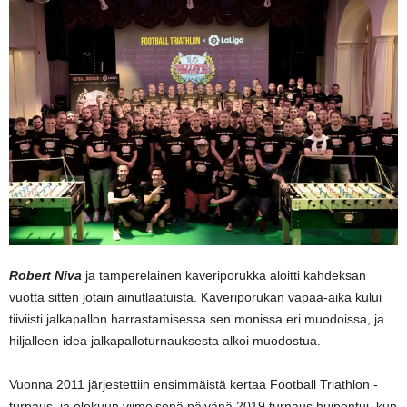
Robert Niva
ja tamperelainen kaveriporukka aloitti kahdeksan
vuotta sitten jotain ainutlaatuista. Kaveriporukan vapaa-aika kului
tiiviisti jalkapallon harrastamisessa sen monissa eri muodoissa, ja
hiljalleen idea jalkapalloturnauksesta alkoi muodostua.
Vuonna 2011 järjestettiin ensimmäistä kertaa Football Triathlon -
turnaus, ja elokuun viimeisenä päivänä 2019 turnaus huipentui, kun