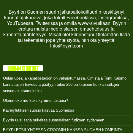
Byyri on Suomen suurin jalkapallokulttuuriin keskittynyt
kannattajakanava, joka toimii Facebookissa, Instagramissa,
YouTubessa, Twitterissä ja omilla www-sivuillaan. Byyrin
erottaa muista medioista sen omaehtoisuus ja
kannattajalähtöisyys. Mikäli olet kiinnostunut tietämään lisää
tai tekemään jopa yhteistyötä, niin ota yhteyttä!
info@byyri.com
UUSIMMAT UUTISET
Oulun upea jalkapallostadion on valmistumassa. Omistaja Tomi Kaismo:
kannattajien toiveesta päätyyn tulee 250 paikkainen kotikannattajien
seisomakatsomolohko
Olemmeko me kaksikymmentäkuusi?
Kävelyfutiksen suosio kasvaa Suomessa
Byyrin uusi sarja sukeltaa suomalaisen futiksen sydämeen
BYYRI ETSII YHDESSÄ GROOMIN KANSSA SUOMEN KOMEINTA