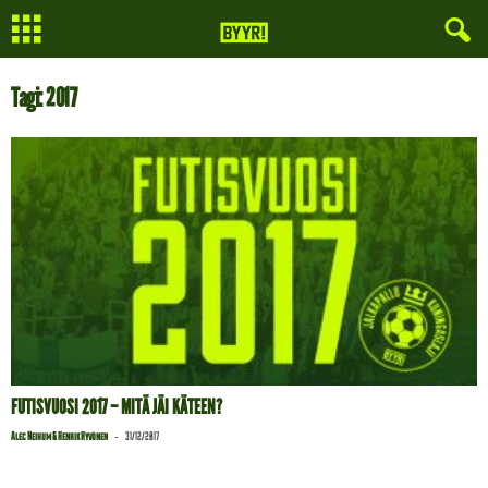
Tagi: 2017
FUTISVUOSI 2017 – MITÄ JÄI KÄTEEN?
-
Alec Neihum & Henrik Hyvönen
31/12/2017