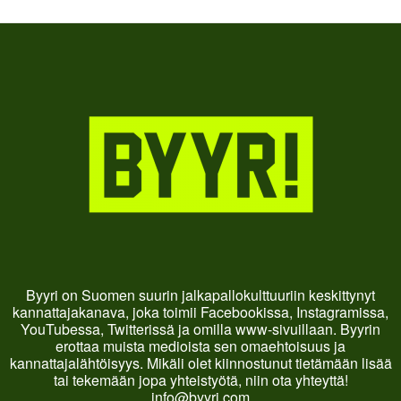
Byyri on Suomen suurin jalkapallokulttuuriin keskittynyt
kannattajakanava, joka toimii Facebookissa, Instagramissa,
YouTubessa, Twitterissä ja omilla www-sivuillaan. Byyrin
erottaa muista medioista sen omaehtoisuus ja
kannattajalähtöisyys. Mikäli olet kiinnostunut tietämään lisää
tai tekemään jopa yhteistyötä, niin ota yhteyttä!
info@byyri.com