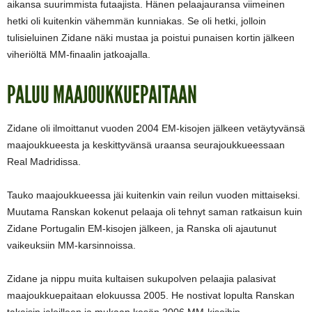
aikansa suurimmista futaajista. Hänen pelaajauransa viimeinen
hetki oli kuitenkin vähemmän kunniakas. Se oli hetki, jolloin
tulisieluinen Zidane näki mustaa ja poistui punaisen kortin jälkeen
viheriöltä MM-finaalin jatkoajalla.
PALUU MAAJOUKKUEPAITAAN
Zidane oli ilmoittanut vuoden 2004 EM-kisojen jälkeen vetäytyvänsä
maajoukkueesta ja keskittyvänsä uraansa seurajoukkueessaan
Real Madridissa.
Tauko maajoukkueessa jäi kuitenkin vain reilun vuoden mittaiseksi.
Muutama Ranskan kokenut pelaaja oli tehnyt saman ratkaisun kuin
Zidane Portugalin EM-kisojen jälkeen, ja Ranska oli ajautunut
vaikeuksiin MM-karsinnoissa.
Zidane ja nippu muita kultaisen sukupolven pelaajia palasivat
maajoukkuepaitaan elokuussa 2005. He nostivat lopulta Ranskan