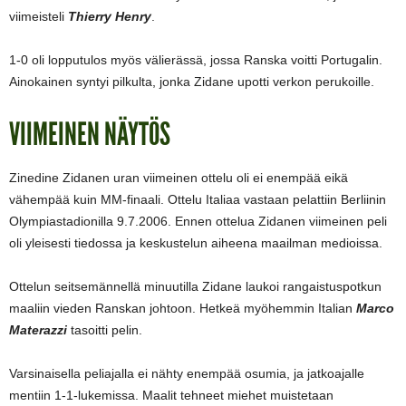
viimeisteli
Thierry Henry
.
1-0 oli lopputulos myös välierässä, jossa Ranska voitti Portugalin.
Ainokainen syntyi pilkulta, jonka Zidane upotti verkon perukoille.
VIIMEINEN NÄYTÖS
Zinedine Zidanen uran viimeinen ottelu oli ei enempää eikä
vähempää kuin MM-finaali. Ottelu Italiaa vastaan pelattiin Berliinin
Olympiastadionilla 9.7.2006. Ennen ottelua Zidanen viimeinen peli
oli yleisesti tiedossa ja keskustelun aiheena maailman medioissa.
Ottelun seitsemännellä minuutilla Zidane laukoi rangaistuspotkun
maaliin vieden Ranskan johtoon. Hetkeä myöhemmin Italian
Marco
Materazzi
tasoitti pelin.
Varsinaisella peliajalla ei nähty enempää osumia, ja jatkoajalle
mentiin 1-1-lukemissa. Maalit tehneet miehet muistetaan