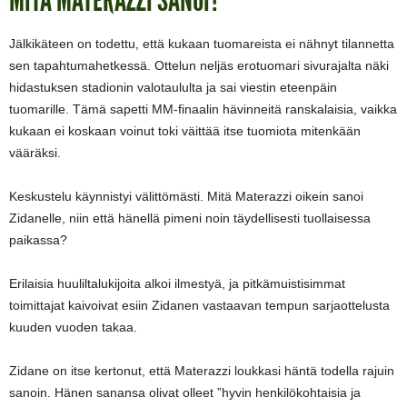
MITÄ MATERAZZI SANOI?
Jälkikäteen on todettu, että kukaan tuomareista ei nähnyt tilannetta
sen tapahtumahetkessä. Ottelun neljäs erotuomari sivurajalta näki
hidastuksen stadionin valotaululta ja sai viestin eteenpäin
tuomarille. Tämä sapetti MM-finaalin hävinneitä ranskalaisia, vaikka
kukaan ei koskaan voinut toki väittää itse tuomiota mitenkään
vääräksi.
Keskustelu käynnistyi välittömästi. Mitä Materazzi oikein sanoi
Zidanelle, niin että hänellä pimeni noin täydellisesti tuollaisessa
paikassa?
Erilaisia huuliltalukijoita alkoi ilmestyä, ja pitkämuistisimmat
toimittajat kaivoivat esiin Zidanen vastaavan tempun sarjaottelusta
kuuden vuoden takaa.
Zidane on itse kertonut, että Materazzi loukkasi häntä todella rajuin
sanoin. Hänen sanansa olivat olleet ”hyvin henkilökohtaisia ja