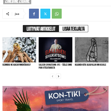
ZINEDINE ZIDANE
Jaa
LIITTYVÄT ARTIKKELIT
LISÄÄ TEKIJÄLTÄ
OLEMMEKO ME KAKSIKYMMENTÄKUUSI?
SALLISEN SIVUKATSOMO: HYS – TÄÄLLÄ EMME
HILJAINEN HETKI JALKAPALLON MM-KISOILLE
PUHU OTTELUTAHDISTA