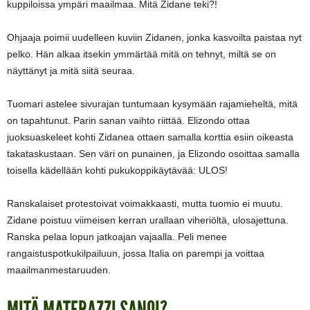
kuppiloissa ympäri maailmaa. Mitä Zidane teki?!
Ohjaaja poimii uudelleen kuviin Zidanen, jonka kasvoilta paistaa nyt
pelko. Hän alkaa itsekin ymmärtää mitä on tehnyt, miltä se on
näyttänyt ja mitä siitä seuraa.
Tuomari astelee sivurajan tuntumaan kysymään rajamieheltä, mitä
on tapahtunut. Parin sanan vaihto riittää. Elizondo ottaa
juoksuaskeleet kohti Zidanea ottaen samalla korttia esiin oikeasta
takataskustaan. Sen väri on punainen, ja Elizondo osoittaa samalla
toisella kädellään kohti pukukoppikäytävää: ULOS!
Ranskalaiset protestoivat voimakkaasti, mutta tuomio ei muutu.
Zidane poistuu viimeisen kerran urallaan viheriöltä, ulosajettuna.
Ranska pelaa lopun jatkoajan vajaalla. Peli menee
rangaistuspotkukilpailuun, jossa Italia on parempi ja voittaa
maailmanmestaruuden.