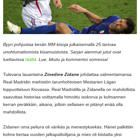
Byyri pohjustaa kesän MM-kisoja julkaisemalla 25 tarinaa
unohtumattomista kisamuistoista. Sarjan aiemmat jutut ovat
luettavissa
täältä
. Lue, liikutu ja kommentoi somessa!
Tulevana lauantaina
Zinedine Zidane
johdattaa valmentamansa
Real Madridin miehistön tarunhohtoisen Mestarien Liigan
loppuotteluun Kiovassa. Real Madridilla ja Zidanella on mahdollista
saavuttaa historiaa voittamalla himoittu isokorva jo kolmannen
kerran peräkkäin, aikana, jolloin sellaisen ei pitänyt enää olla
mahdollista.
Zidanen oma peliura oli värikäs ja menestyksekäs. Hänet palkittiin
kolme kertaa vuoden jalkapalloilijana ja mies oli kiistatta yksi