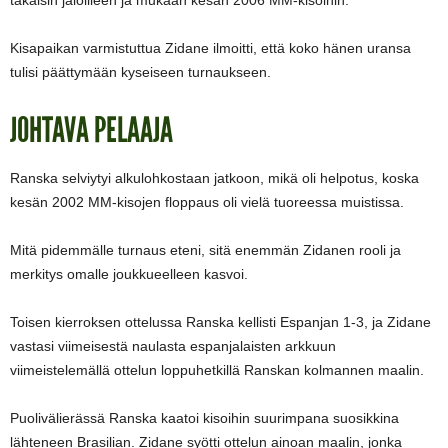
takaisin jaloilleen ja mukaan kesän 2006 MM-kisoihin.
Kisapaikan varmistuttua Zidane ilmoitti, että koko hänen uransa
tulisi päättymään kyseiseen turnaukseen.
JOHTAVA PELAAJA
Ranska selviytyi alkulohkostaan jatkoon, mikä oli helpotus, koska
kesän 2002 MM-kisojen floppaus oli vielä tuoreessa muistissa.
Mitä pidemmälle turnaus eteni, sitä enemmän Zidanen rooli ja
merkitys omalle joukkueelleen kasvoi.
Toisen kierroksen ottelussa Ranska kellisti Espanjan 1-3, ja Zidane
vastasi viimeisestä naulasta espanjalaisten arkkuun
viimeistelemällä ottelun loppuhetkillä Ranskan kolmannen maalin.
Puolivälierässä Ranska kaatoi kisoihin suurimpana suosikkina
lähteneen Brasilian. Zidane syötti ottelun ainoan maalin, jonka