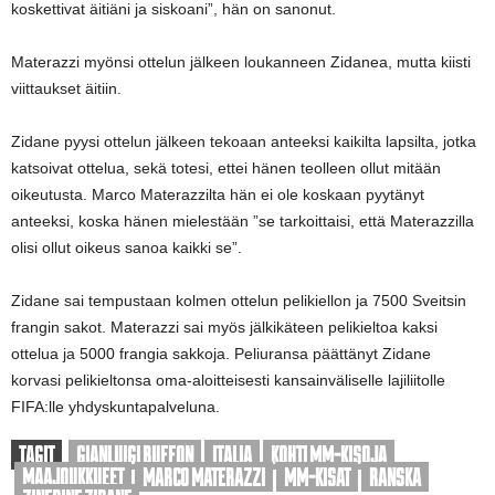
koskettivat äitiäni ja siskoani”, hän on sanonut.
Materazzi myönsi ottelun jälkeen loukanneen Zidanea, mutta kiisti
viittaukset äitiin.
Zidane pyysi ottelun jälkeen tekoaan anteeksi kaikilta lapsilta, jotka
katsoivat ottelua, sekä totesi, ettei hänen teolleen ollut mitään
oikeutusta. Marco Materazzilta hän ei ole koskaan pyytänyt
anteeksi, koska hänen mielestään ”se tarkoittaisi, että Materazzilla
olisi ollut oikeus sanoa kaikki se”.
Zidane sai tempustaan kolmen ottelun pelikiellon ja 7500 Sveitsin
frangin sakot. Materazzi sai myös jälkikäteen pelikieltoa kaksi
ottelua ja 5000 frangia sakkoja. Peliuransa päättänyt Zidane
korvasi pelikieltonsa oma-aloitteisesti kansainväliselle lajiliitolle
FIFA:lle yhdyskuntapalveluna.
TAGIT
GIANLUIGI BUFFON
ITALIA
KOHTI MM-KISOJA
MAAJOUKKUEET
MARCO MATERAZZI
MM-KISAT
RANSKA