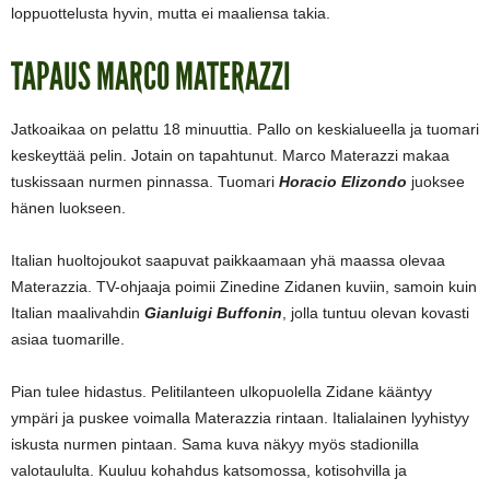
loppuottelusta hyvin, mutta ei maaliensa takia.
TAPAUS MARCO MATERAZZI
Jatkoaikaa on pelattu 18 minuuttia. Pallo on keskialueella ja tuomari
keskeyttää pelin. Jotain on tapahtunut. Marco Materazzi makaa
tuskissaan nurmen pinnassa. Tuomari
Horacio Elizondo
juoksee
hänen luokseen.
Italian huoltojoukot saapuvat paikkaamaan yhä maassa olevaa
Materazzia. TV-ohjaaja poimii Zinedine Zidanen kuviin, samoin kuin
Italian maalivahdin
Gianluigi Buffonin
, jolla tuntuu olevan kovasti
asiaa tuomarille.
Pian tulee hidastus. Pelitilanteen ulkopuolella Zidane kääntyy
ympäri ja puskee voimalla Materazzia rintaan. Italialainen lyyhistyy
iskusta nurmen pintaan. Sama kuva näkyy myös stadionilla
valotaululta. Kuuluu kohahdus katsomossa, kotisohvilla ja