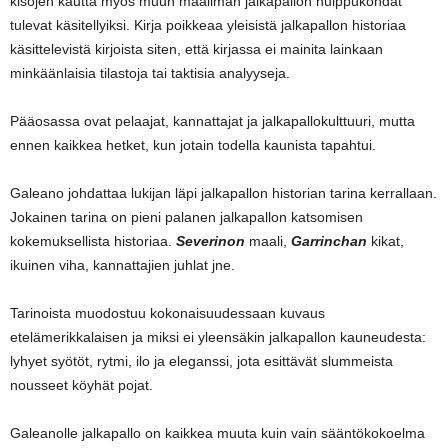
kisojen kautta myös muun maailman jalkapallon huippukohdat
tulevat käsitellyiksi. Kirja poikkeaa yleisistä jalkapallon historiaa
käsittelevistä kirjoista siten, että kirjassa ei mainita lainkaan
minkäänlaisia tilastoja tai taktisia analyyseja.
Pääosassa ovat pelaajat, kannattajat ja jalkapallokulttuuri, mutta
ennen kaikkea hetket, kun jotain todella kaunista tapahtui.
Galeano johdattaa lukijan läpi jalkapallon historian tarina kerrallaan.
Jokainen tarina on pieni palanen jalkapallon katsomisen
kokemuksellista historiaa.
Severinon
maali,
Garrinchan
kikat,
ikuinen viha, kannattajien juhlat jne.
Tarinoista muodostuu kokonaisuudessaan kuvaus
etelämerikkalaisen ja miksi ei yleensäkin jalkapallon kauneudesta:
lyhyet syötöt, rytmi, ilo ja eleganssi, jota esittävät slummeista
nousseet köyhät pojat.
Galeanolle jalkapallo on kaikkea muuta kuin vain sääntökokoelma