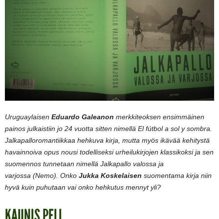
Uruguaylaisen
Eduardo Galeanon
merkkiteoksen ensimmäinen
painos julkaistiin jo 24 vuotta sitten nimellä El fútbol a sol y sombra.
Jalkapalloromantiikkaa hehkuva kirja, mutta myös ikävää kehitystä
havainnoiva opus nousi todelliseksi urheilukirjojen klassikoksi ja sen
suomennos tunnetaan nimellä Jalkapallo valossa ja
varjossa (Nemo). Onko
Jukka Koskelaisen
suomentama kirja niin
hyvä kuin puhutaan vai onko hehkutus mennyt yli?
KAUNIS PELI