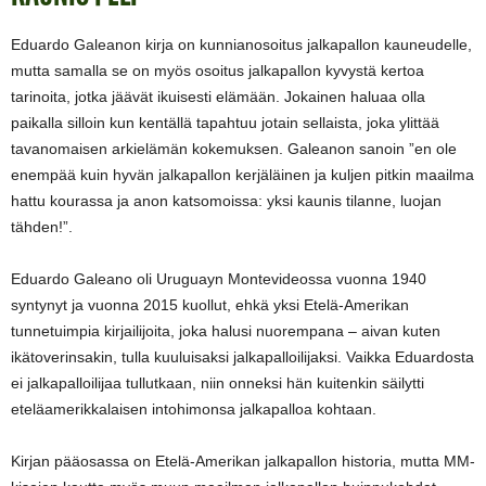
Eduardo Galeanon kirja on kunnianosoitus jalkapallon kauneudelle,
mutta samalla se on myös osoitus jalkapallon kyvystä kertoa
tarinoita, jotka jäävät ikuisesti elämään. Jokainen haluaa olla
paikalla silloin kun kentällä tapahtuu jotain sellaista, joka ylittää
tavanomaisen arkielämän kokemuksen. Galeanon sanoin ”en ole
enempää kuin hyvän jalkapallon kerjäläinen ja kuljen pitkin maailma
hattu kourassa ja anon katsomoissa: yksi kaunis tilanne, luojan
tähden!”.
Eduardo Galeano oli Uruguayn Montevideossa vuonna 1940
syntynyt ja vuonna 2015 kuollut, ehkä yksi Etelä-Amerikan
tunnetuimpia kirjailijoita, joka halusi nuorempana – aivan kuten
ikätoverinsakin, tulla kuuluisaksi jalkapalloilijaksi. Vaikka Eduardosta
ei jalkapalloilijaa tullutkaan, niin onneksi hän kuitenkin säilytti
eteläamerikkalaisen intohimonsa jalkapalloa kohtaan.
Kirjan pääosassa on Etelä-Amerikan jalkapallon historia, mutta MM-