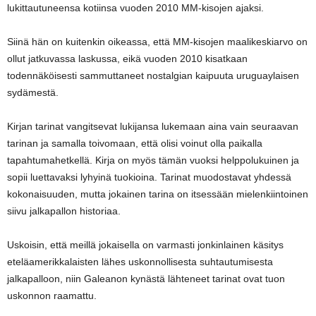
lukittautuneensa kotiinsa vuoden 2010 MM-kisojen ajaksi.
Siinä hän on kuitenkin oikeassa, että MM-kisojen maalikeskiarvo on
ollut jatkuvassa laskussa, eikä vuoden 2010 kisatkaan
todennäköisesti sammuttaneet nostalgian kaipuuta uruguaylaisen
sydämestä.
Kirjan tarinat vangitsevat lukijansa lukemaan aina vain seuraavan
tarinan ja samalla toivomaan, että olisi voinut olla paikalla
tapahtumahetkellä. Kirja on myös tämän vuoksi helppolukuinen ja
sopii luettavaksi lyhyinä tuokioina. Tarinat muodostavat yhdessä
kokonaisuuden, mutta jokainen tarina on itsessään mielenkiintoinen
siivu jalkapallon historiaa.
Uskoisin, että meillä jokaisella on varmasti jonkinlainen käsitys
eteläamerikkalaisten lähes uskonnollisesta suhtautumisesta
jalkapalloon, niin Galeanon kynästä lähteneet tarinat ovat tuon
uskonnon raamattu.