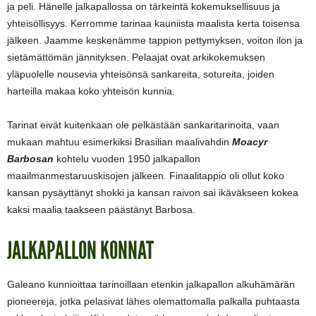
ja peli. Hänelle jalkapallossa on tärkeintä kokemuksellisuus ja
yhteisöllisyys. Kerromme tarinaa kauniista maalista kerta toisensa
jälkeen. Jaamme keskenämme tappion pettymyksen, voiton ilon ja
sietämättömän jännityksen. Pelaajat ovat arkikokemuksen
yläpuolelle nousevia yhteisönsä sankareita, sotureita, joiden
harteilla makaa koko yhteisön kunnia.
Tarinat eivät kuitenkaan ole pelkästään sankaritarinoita, vaan
mukaan mahtuu esimerkiksi Brasilian maalivahdin
Moacyr
Barbosan
kohtelu vuoden 1950 jalkapallon
maailmanmestaruuskisojen jälkeen. Finaalitappio oli ollut koko
kansan pysäyttänyt shokki ja kansan raivon sai ikäväkseen kokea
kaksi maalia taakseen päästänyt Barbosa.
JALKAPALLON KONNAT
Galeano kunnioittaa tarinoillaan etenkin jalkapallon alkuhämärän
pioneereja, jotka pelasivat lähes olemattomalla palkalla puhtaasta