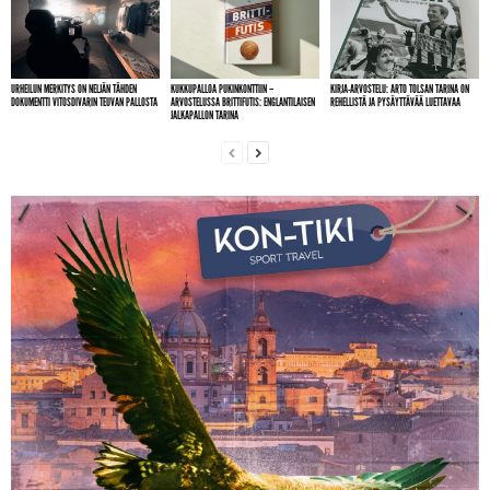
URHEILUN MERKITYS ON NELJÄN TÄHDEN
KUKKUPALLOA PUKINKONTTIIN –
KIRJA-ARVOSTELU: ARTO TOLSAN TARINA ON
DOKUMENTTI VITOSDIVARIN TEUVAN PALLOSTA
ARVOSTELUSSA BRITTIFUTIS: ENGLANTILAISEN
REHELLISTÄ JA PYSÄYTTÄVÄÄ LUETTAVAA
JALKAPALLON TARINA