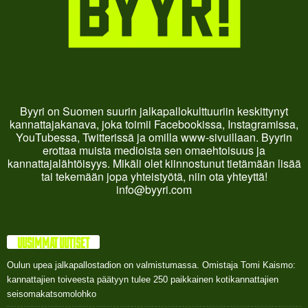
Byyri on Suomen suurin jalkapallokulttuuriin keskittynyt
kannattajakanava, joka toimii Facebookissa, Instagramissa,
YouTubessa, Twitterissä ja omilla www-sivuillaan. Byyrin
erottaa muista medioista sen omaehtoisuus ja
kannattajalähtöisyys. Mikäli olet kiinnostunut tietämään lisää
tai tekemään jopa yhteistyötä, niin ota yhteyttä!
info@byyri.com
UUSIMMAT UUTISET
Oulun upea jalkapallostadion on valmistumassa. Omistaja Tomi Kaismo:
kannattajien toiveesta päätyyn tulee 250 paikkainen kotikannattajien
seisomakatsomolohko