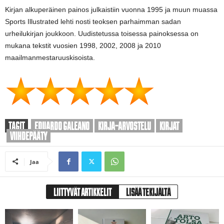
Kirjan alkuperäinen painos julkaistiin vuonna 1995 ja muun muassa
Sports Illustrated lehti nosti teoksen parhaimman sadan
urheilukirjan joukkoon. Uudistetussa toisessa painoksessa on
mukana tekstit vuosien 1998, 2002, 2008 ja 2010
maailmanmestaruuskisoista.
TAGIT
EDUARDO GALEANO
KIRJA-ARVOSTELU
KIRJAT
VIIHDEPÄÄTY
Jaa
LIITTYVÄT ARTIKKELIT
LISÄÄ TEKIJÄLTÄ