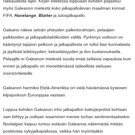
rakkaudesta lajiin. Kirjan edetessä loppuaan kohden paljastuu
myös Galeanon mielestä koko jalkapalloilevan maailman konnat:
FIFA,
Havelange
,
Blatter
ja tulosjalkapallo.
Galeano näkee selvän yhteyden palkintorahojen, pelaajien
palkkioiden ja jalkapallotaktiikoiden välillä. Pyrkimys voittoon on
kääntynyt tappion pelkoon ja jalkapallosta on tullut liian kurinalaista
ja jäykkää leikkisyyden, kekseliäisyyden ja ilon kustannuksella.
Pelaajille ei Galeanon mielestä suoda enää sellaisia vapauksia kuin
ennen ja jalkapallo on menettämässä taiteellista sieluaan
insinööritieteille.
Galeanon harmiksi Etelä-Amerikka on vielä häviämässä kyseisen
kilpajuoksun Eurooppaa vastaan.
Loppua kohden Galeanon inho jalkapallon kattojärjestöä kohtaan
vain kiihtyy ja osiltaan ivaaminen menee turhan sentimentaaliseksi.
Nostalgian kaipuu tuntuu estävän Galeanoa näkemästä mitään
positiivista nykyjalkapallossa, vaikka hän myöntääkin