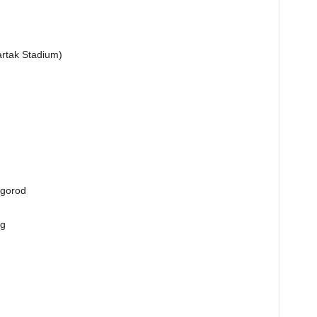
artak Stadium)
vgorod
rg