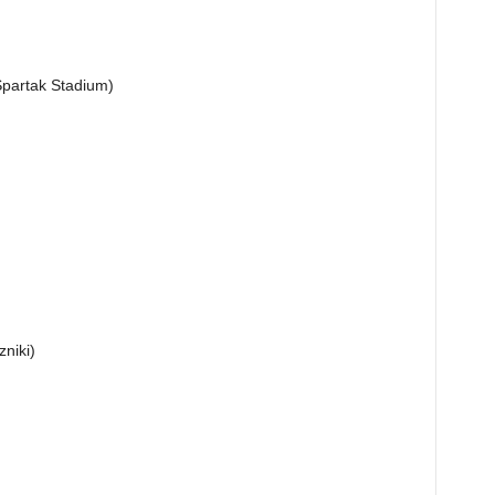
(Spartak Stadium)
niki)