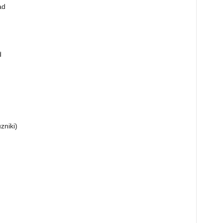
ad
d
zniki)