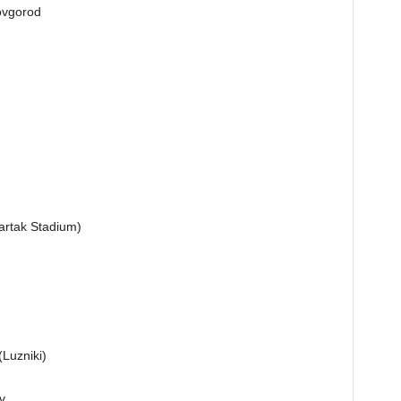
Novgorod
artak Stadium)
Luzniki)
v