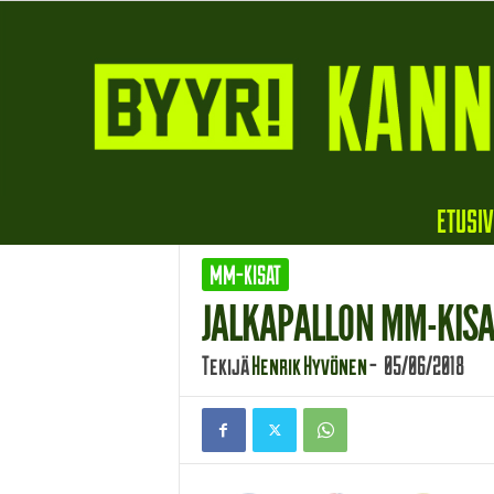
B
ETUSI
y
y
MM-KISAT
r
i
JALKAPALLON MM-KISAT
Tekijä
Henrik Hyvönen
-
05/06/2018