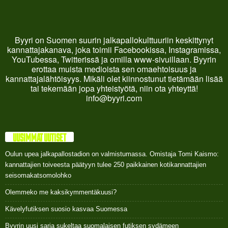
Byyri on Suomen suurin jalkapallokulttuuriin keskittynyt
kannattajakanava, joka toimii Facebookissa, Instagramissa,
YouTubessa, Twitterissä ja omilla www-sivuillaan. Byyrin
erottaa muista medioista sen omaehtoisuus ja
kannattajalähtöisyys. Mikäli olet kiinnostunut tietämään lisää
tai tekemään jopa yhteistyötä, niin ota yhteyttä!
info@byyri.com
UUSIMMAT UUTISET
Oulun upea jalkapallostadion on valmistumassa. Omistaja Tomi Kaismo:
kannattajien toiveesta päätyyn tulee 250 paikkainen kotikannattajien
seisomakatsomolohko
Olemmeko me kaksikymmentäkuusi?
Kävelyfutiksen suosio kasvaa Suomessa
Byyrin uusi sarja sukeltaa suomalaisen futiksen sydämeen