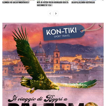
OLEMMEKO ME KAKSIKYMMENTÄKUUSI?
MITÄ JÄI KÄTEEN FRIISIN HUUHKAJIEN EKOISTA
JALKAPALLOELÄMÄN KIERTOKULKU
KARSINNOISTA? OSA 1