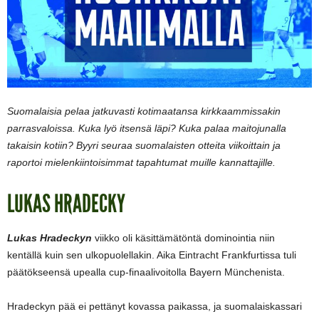
Suomalaisia pelaa jatkuvasti kotimaatansa kirkkaammissakin
parrasvaloissa. Kuka lyö itsensä läpi? Kuka palaa maitojunalla
takaisin kotiin? Byyri seuraa suomalaisten otteita viikoittain ja
raportoi mielenkiintoisimmat tapahtumat muille kannattajille.
LUKAS HRADECKY
Lukas Hradeckyn
viikko oli käsittämätöntä dominointia niin
kentällä kuin sen ulkopuolellakin. Aika Eintracht Frankfurtissa tuli
päätökseensä upealla cup-finaalivoitolla Bayern Münchenista.
Hradeckyn pää ei pettänyt kovassa paikassa, ja suomalaiskassari