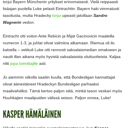
torjui Bayern Münchenin yritykset erinomaisesti. Vielä reippaasti
lisäajan puolella Luke pelasti Eintrachtin: Bayern haki vimmatusti
tasoitusta, mutta Hradecky
torjui
upeasti jaloillaan
Sandro
Wagnerin
vedon.
Eintracht otti voiton Ante Rebicin ja Mijat Gacinovicin maaleilla
numeron 1-3, ja juhlat olivat valmiina alkamaan. Riemua oli ilo
katsella – vekkuli Luke otti rennosti saksalaismedian omakseen ja
nautti illan aikana myös hyvistä saksalaisista oluttuotteista. Kaljaa
riitti
jopa toimittajille
asti.
Jo aiemmin viikolla saatiin kuulla, että Bundesligan kannattajat
olivat äänestäneet Hradeckyn Bundesligan parhaaksi
maalivahdiksi. Tämä kertoo paljon siitä, minkä tason veskari myös
Huuhkajien maalipuiden välissä seisoo. Paljon onnea, Luke!
KASPER HÄMÄLÄINEN
Viikolla saatiin toinenkin suomalaismestaruus, kun
Kasper