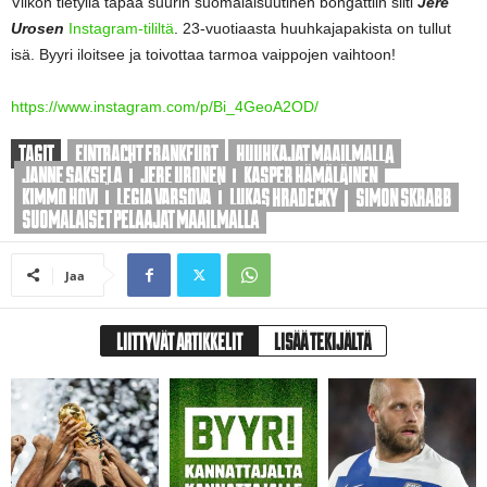
Viikon tietyllä tapaa suurin suomalaisuutinen bongattiin silti
Jere
Urosen
Instagram-tililtä
. 23-vuotiaasta huuhkajapakista on tullut
isä. Byyri iloitsee ja toivottaa tarmoa vaippojen vaihtoon!
https://www.instagram.com/p/Bi_4GeoA2OD/
TAGIT
EINTRACHT FRANKFURT
HUUHKAJAT MAAILMALLA
JANNE SAKSELA
JERE URONEN
KASPER HÄMÄLÄINEN
KIMMO HOVI
LEGIA VARSOVA
LUKAS HRADECKY
SIMON SKRABB
SUOMALAISET PELAAJAT MAAILMALLA
Jaa
LIITTYVÄT ARTIKKELIT
LISÄÄ TEKIJÄLTÄ