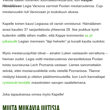
Hämäläisen
Legia Varsova varmisti Puolan mestaruutensa. Cup-
mestaruuskin tuli Varsovaan jo toukokuun alussa.
Kapelle toinen kausi Legiassa oli varsin onnistunut. Hämäläinen
avasi kauden 37 sarjaottelusta yhteensä 28. Itse joukkue kynti
kuitenkin välillä siihen malliin, että Kappe kommentoi
se.pl-
julkaisulle
Legian menneen ”läpi helvetin” ja kuvaili kautta oudoksi.
Myös mestaruusjuhlat olivat – ainakin Luken vastaaviin verrattuna –
hieman oudot. Legia voitti mestaruutensa vierasottelussa Puolan
toista suurseuraa Lech Poznania vastaan. Lienee sanomattakin
selvää, ettei mestaruusbileitä voitu vietellä Poznanissa. Tilanne
riistäytyi käsistä jo ottelun päätösminuuteilla, kun Lech-kannattajat
ryntäsivät kentälle
massiivisten savujen saattelemana.
Joka tapauksessa onnea myös Kapelle!
MUITA MUKAVIA UUTISIA