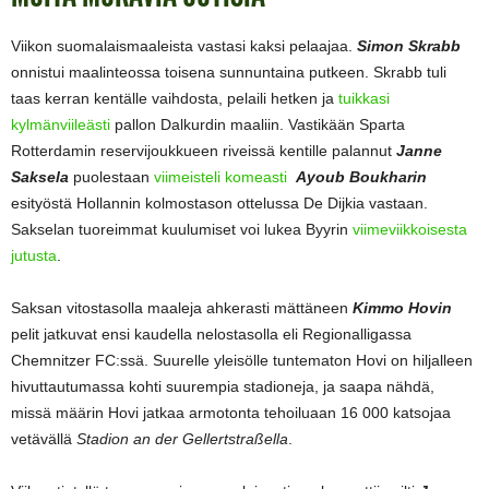
Viikon suomalaismaaleista vastasi kaksi pelaajaa.
Simon Skrabb
onnistui maalinteossa toisena sunnuntaina putkeen. Skrabb tuli
taas kerran kentälle vaihdosta, pelaili hetken ja
tuikkasi
kylmänviileästi
pallon Dalkurdin maaliin. Vastikään Sparta
Rotterdamin reservijoukkueen riveissä kentille palannut
Janne
Saksela
puolestaan
viimeisteli komeasti
Ayoub Boukharin
esityöstä Hollannin kolmostason ottelussa De Dijkia vastaan.
Sakselan tuoreimmat kuulumiset voi lukea Byyrin
viimeviikkoisesta
jutusta
.
Saksan vitostasolla maaleja ahkerasti mättäneen
Kimmo Hovin
pelit jatkuvat ensi kaudella nelostasolla eli Regionalligassa
Chemnitzer FC:ssä. Suurelle yleisölle tuntematon Hovi on hiljalleen
hivuttautumassa kohti suurempia stadioneja, ja saapa nähdä,
missä määrin Hovi jatkaa armotonta tehoiluaan 16 000 katsojaa
vetävällä
Stadion an der Gellertstraßella
.