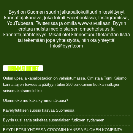
Byyri on Suomen suurin jalkapallokulttuuriin keskittynyt
kannattajakanava, joka toimii Facebookissa, Instagramissa,
YouTubessa, Twitterissä ja omilla www-sivuillaan. Byyrin
erottaa muista medioista sen omaehtoisuus ja
kannattajalähtöisyys. Mikäli olet kiinnostunut tietämään lisää
tai tekemään jopa yhteistyötä, niin ota yhteyttä!
info@byyri.com
UUSIMMAT UUTISET
Oulun upea jalkapallostadion on valmistumassa. Omistaja Tomi Kaismo:
kannattajien toiveesta päätyyn tulee 250 paikkainen kotikannattajien
seisomakatsomolohko
Olemmeko me kaksikymmentäkuusi?
Kävelyfutiksen suosio kasvaa Suomessa
Byyrin uusi sarja sukeltaa suomalaisen futiksen sydämeen
BYYRI ETSII YHDESSÄ GROOMIN KANSSA SUOMEN KOMEINTA