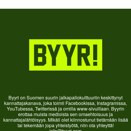
Byyri on Suomen suurin jalkapallokulttuuriin keskittynyt
kannattajakanava, joka toimii Facebookissa, Instagramissa,
YouTubessa, Twitterissä ja omilla www-sivuillaan. Byyrin
erottaa muista medioista sen omaehtoisuus ja
kannattajalähtöisyys. Mikäli olet kiinnostunut tietämään lisää
tai tekemään jopa yhteistyötä, niin ota yhteyttä!
info@byyri.com