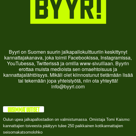
Byyri on Suomen suurin jalkapallokulttuuriin keskittynyt
kannattajakanava, joka toimii Facebookissa, Instagramissa,
YouTubessa, Twitterissä ja omilla www-sivuillaan. Byyrin
erottaa muista medioista sen omaehtoisuus ja
kannattajalähtöisyys. Mikäli olet kiinnostunut tietämään lisää
tai tekemään jopa yhteistyötä, niin ota yhteyttä!
info@byyri.com
UUSIMMAT UUTISET
Oulun upea jalkapallostadion on valmistumassa. Omistaja Tomi Kaismo:
kannattajien toiveesta päätyyn tulee 250 paikkainen kotikannattajien
seisomakatsomolohko