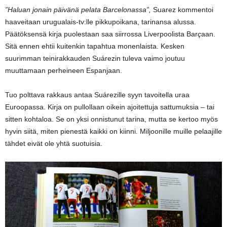
”Haluan jonain päivänä pelata Barcelonassa”,
Suarez kommentoi
haaveitaan urugualais-tv:lle pikkupoikana, tarinansa alussa.
Päätöksensä kirja puolestaan saa siirrossa Liverpoolista Bar
ç
aan.
Sitä ennen ehtii kuitenkin tapahtua monenlaista. Kesken
suurimman teinirakkauden Suárezin tuleva vaimo joutuu
muuttamaan perheineen Espanjaan.
Tuo polttava rakkaus antaa Suárezille syyn tavoitella uraa
Euroopassa. Kirja on pullollaan oikein ajoitettuja sattumuksia – tai
sitten kohtaloa. Se on yksi onnistunut tarina, mutta se kertoo myös
hyvin siitä, miten pienestä kaikki on kiinni. Miljoonille muille pelaajille
tähdet eivät ole yhtä suotuisia.