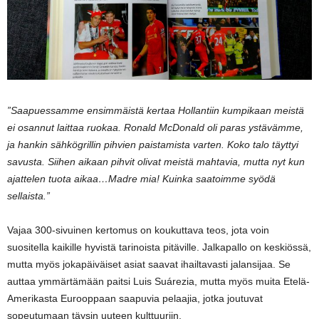
”Saapuessamme ensimmäistä kertaa Hollantiin kumpikaan meistä
ei osannut laittaa ruokaa. Ronald McDonald oli paras ystävämme,
ja hankin sähkögrillin pihvien paistamista varten. Koko talo täyttyi
savusta. Siihen aikaan pihvit olivat meistä mahtavia, mutta nyt kun
ajattelen tuota aikaa…Madre mia! Kuinka saatoimme syödä
sellaista.”
Vajaa 300-sivuinen kertomus on koukuttava teos, jota voin
suositella kaikille hyvistä tarinoista pitäville. Jalkapallo on keskiössä,
mutta myös jokapäiväiset asiat saavat ihailtavasti jalansijaa. Se
auttaa ymmärtämään paitsi Luis Suárezia, mutta myös muita Etelä-
Amerikasta Eurooppaan saapuvia pelaajia, jotka joutuvat
sopeutumaan täysin uuteen kulttuuriin.