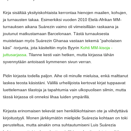
Kirja sisältää yksityiskohtaista kerrontaa hienojen maalien, kohujen,
ja turnausten takaa. Esimerkiksi vuoden 2010 Etelä-Afrikan MM-
turnauksen aikana Suárezin vaimo oli viimeisillään raskaana ja
joutunut matkustamaan Barcelonaan. Tästä turnauksesta
muistetaan myös Suárezin Ghanaa vastaan tekemä ”paholaisen
käsi” -torjunta, jota käsiteltiin myös Byyrin
Kohti MM-kisoja -
juttusarjassa
. Tilanne kesti vain hetken, mutta kirjassa tähän
syvennytään antoisasti kymmenen sivun verran.
Pidin kirjasta todella paljon. Aihe oli minulle mieluisa, enkä malttanut
laskea teosta käsistäni. Välillä urheilijoista kertovat kirjat tuppaavat
luettelemaan tilastoja ja tapahtumia vain ulkopuolisen silmin, mutta
tässä kirjassa oli onneksi lihaa luiden ympärillä.
Kirjasta erinomaisen tekevät sen henkilökohtainen ote ja viihdyttävä
kirjoitustyyli. Monen järkkymätön mielipide Suárezia kohtaan on toki
perusteltua, mutta ainakin oma suhtautumiseni Luis Suárezia