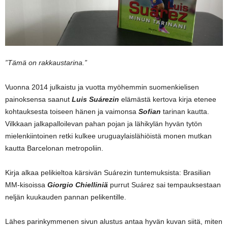
”Tämä on rakkaustarina.”
Vuonna 2014 julkaistu ja vuotta myöhemmin suomenkielisen
painoksensa saanut
Luis Suárezin
elämästä kertova kirja etenee
kohtauksesta toiseen hänen ja vaimonsa
Sofian
tarinan kautta.
Vilkkaan jalkapalloilevan pahan pojan ja lähikylän hyvän tytön
mielenkiintoinen retki kulkee uruguaylaislähiöistä monen mutkan
kautta Barcelonan metropoliin.
Kirja alkaa pelikieltoa kärsivän Suárezin tuntemuksista: Brasilian
MM-kisoissa
Giorgio Chielliniä
purrut Suárez sai tempauksestaan
neljän kuukauden pannan pelikentille.
Lähes parinkymmenen sivun alustus antaa hyvän kuvan siitä, miten