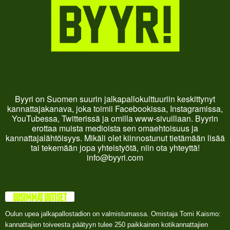
Byyri on Suomen suurin jalkapallokulttuuriin keskittynyt
kannattajakanava, joka toimii Facebookissa, Instagramissa,
YouTubessa, Twitterissä ja omilla www-sivuillaan. Byyrin
erottaa muista medioista sen omaehtoisuus ja
kannattajalähtöisyys. Mikäli olet kiinnostunut tietämään lisää
tai tekemään jopa yhteistyötä, niin ota yhteyttä!
info@byyri.com
UUSIMMAT UUTISET
Oulun upea jalkapallostadion on valmistumassa. Omistaja Tomi Kaismo:
kannattajien toiveesta päätyyn tulee 250 paikkainen kotikannattajien