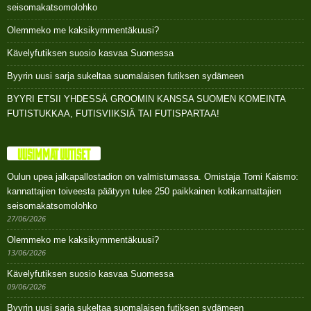
seisomakatsomolohko
Olemmeko me kaksikymmentäkuusi?
Kävelyfutiksen suosio kasvaa Suomessa
Byyrin uusi sarja sukeltaa suomalaisen futiksen sydämeen
BYYRI ETSII YHDESSÄ GROOMIN KANSSA SUOMEN KOMEINTA
FUTISTUKKAA, FUTISVIIKSIÄ TAI FUTISPARTAA!
UUSIMMAT UUTISET
Oulun upea jalkapallostadion on valmistumassa. Omistaja Tomi Kaismo:
kannattajien toiveesta päätyyn tulee 250 paikkainen kotikannattajien
seisomakatsomolohko
27/06/2026
Olemmeko me kaksikymmentäkuusi?
13/06/2026
Kävelyfutiksen suosio kasvaa Suomessa
09/06/2026
Byyrin uusi sarja sukeltaa suomalaisen futiksen sydämeen