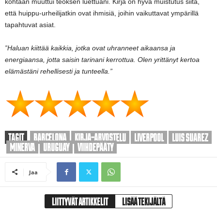
kohtaan muuttui teoksen luettuani. Kirja on hyvä muistutus siitä,
että huippu-urheilijatkin ovat ihmisiä, joihin vaikuttavat ympärillä
tapahtuvat asiat.
”Haluan kiittää kaikkia, jotka ovat uhranneet aikaansa ja
energiaansa, jotta saisin tarinani kerrottua. Olen yrittänyt kertoa
elämästäni rehellisesti ja tunteella.”
TAGIT
BARCELONA
KIRJA-ARVOSTELU
LIVERPOOL
LUIS SUAREZ
MINERVA
URUGUAY
VIIHDEPÄÄTY
Jaa
LIITTYVÄT ARTIKKELIT
LISÄÄ TEKIJÄLTÄ