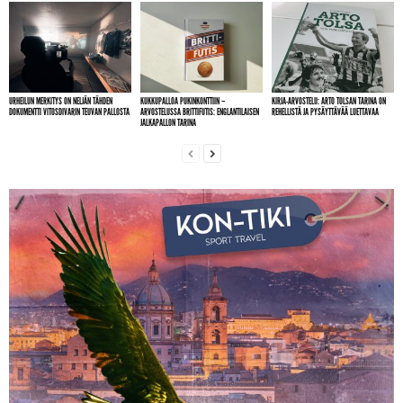
URHEILUN MERKITYS ON NELJÄN TÄHDEN
KUKKUPALLOA PUKINKONTTIIN –
KIRJA-ARVOSTELU: ARTO TOLSAN TARINA ON
DOKUMENTTI VITOSDIVARIN TEUVAN PALLOSTA
ARVOSTELUSSA BRITTIFUTIS: ENGLANTILAISEN
REHELLISTÄ JA PYSÄYTTÄVÄÄ LUETTAVAA
JALKAPALLON TARINA