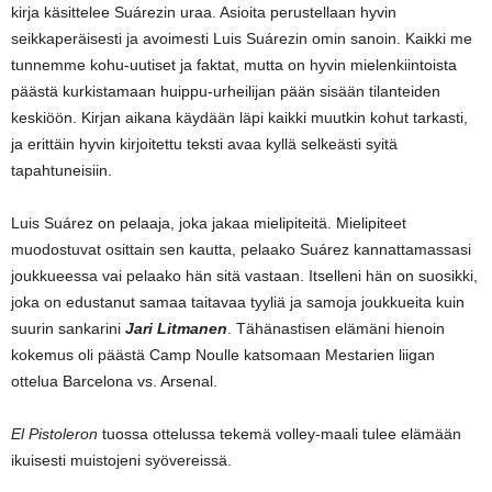
kirja käsittelee Suárezin uraa. Asioita perustellaan hyvin
seikkaperäisesti ja avoimesti Luis Suárezin omin sanoin. Kaikki me
tunnemme kohu-uutiset ja faktat, mutta on hyvin mielenkiintoista
päästä kurkistamaan huippu-urheilijan pään sisään tilanteiden
keskiöön. Kirjan aikana käydään läpi kaikki muutkin kohut tarkasti,
ja erittäin hyvin kirjoitettu teksti avaa kyllä selkeästi syitä
tapahtuneisiin.
Luis Suárez on pelaaja, joka jakaa mielipiteitä. Mielipiteet
muodostuvat osittain sen kautta, pelaako Suárez kannattamassasi
joukkueessa vai pelaako hän sitä vastaan. Itselleni hän on suosikki,
joka on edustanut samaa taitavaa tyyliä ja samoja joukkueita kuin
suurin sankarini
Jari Litmanen
. Tähänastisen elämäni hienoin
kokemus oli päästä Camp Noulle katsomaan Mestarien liigan
ottelua Barcelona vs. Arsenal.
El Pistoleron
tuossa ottelussa tekemä volley-maali tulee elämään
ikuisesti muistojeni syövereissä.