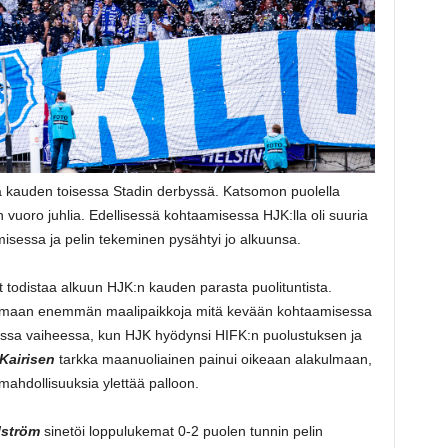
sa kauden toisessa Stadin derbyssä. Katsomon puolella
in vuoro juhlia. Edellisessä kohtaamisessa HJK:lla oli suuria
isessa ja pelin tekeminen pysähtyi jo alkuunsa.
t todistaa alkuun HJK:n kauden parasta puolituntista.
uomaan enemmän maalipaikkoja mitä kevään kohtaamisessa
aisessa vaiheessa, kun HJK hyödynsi HIFK:n puolustuksen ja
Kairisen
tarkka maanuoliainen painui oikeaan alakulmaan,
mahdollisuuksia ylettää palloon.
lström
sinetöi loppulukemat 0-2 puolen tunnin pelin