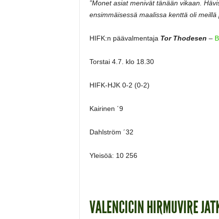
”Monet asiat menivät tänään vikaan. Hävi
ensimmäisessä maalissa kenttä oli meillä pa
HIFK:n päävalmentaja
Tor Thodesen
–
B
Torstai 4.7. klo 18.30
HIFK-HJK 0-2 (0-2)
Kairinen ´9
Dahlström ´32
Yleisöä: 10 256
VALENCICIN HIRMUVIRE JAT