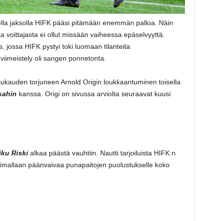
ella jaksolla HIFK pääsi pitämään enemmän palloa. Näin
voittajasta ei ollut missään vaiheessa epäselvyyttä.
 jossa HIFK pystyi toki luomaan tilanteita
viimeistely oli sangen ponnetonta.
alkukauden torjuneen Arnold Origin loukkaantuminen toisella
sahin
kanssa. Origi on sivussa arviolta seuraavat kuusi
iku Riski
alkaa päästä vauhtiin. Nautti tarjoiluista HIFK:n
voimallaan päänvaivaa punapaitojen puolustukselle koko