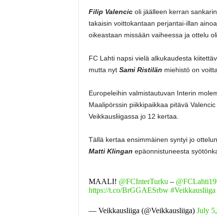
Filip Valencic
oli jäälleen kerran sankari
takaisin voittokantaan perjantai-illan ainoa
oikeastaan missään vaiheessa ja ottelu oli 
FC Lahti napsi vielä alkukaudesta kiitettävä
mutta nyt
Sami Ristilän
miehistö on voitt
Europeleihin valmistautuvan Interin molemm
Maalipörssin piikkipaikkaa pitävä Valenci
Veikkausliigassa jo 12 kertaa.
Tällä kertaa ensimmäinen syntyi jo ottelu
Matti Klingan
epäonnistuneesta syötönka
MAALI!
@FCInterTurku
–
@FCLahti19
https://t.co/BrGGAESrbw
#Veikkausliiga
— Veikkausliiga (@Veikkausliiga)
July 5