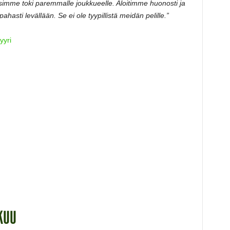
simme toki paremmalle joukkueelle. Aloitimme huonosti ja
hasti levällään. Se ei ole tyypillistä meidän pelille.”
yyri
KUU