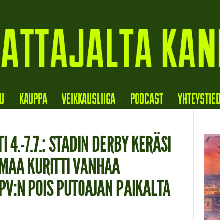
VU
KAUPPA
VEIKKAUSLIIGA
PODCAST
YHTEYSTIE
 4.-7.7.: STADIN DERBY KERÄSI
IMAA KURITTI VANHAA
PV:N POIS PUTOAJAN PAIKALTA