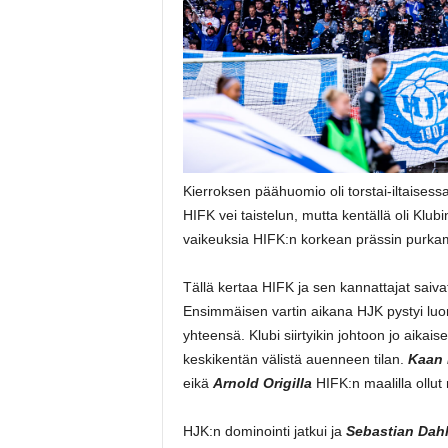
Kierroksen päähuomio oli torstai-iltaises
HIFK vei taistelun, mutta kentällä oli Klub
vaikeuksia HIFK:n korkean prässin purkam
Tällä kertaa HIFK ja sen kannattajat saiva
Ensimmäisen vartin aikana HJK pystyi l
yhteensä. Klubi siirtyikin johtoon jo aik
keskikentän välistä auenneen tilan.
Kaan 
eikä
Arnold Origilla
HIFK:n maalilla ollut 
HJK:n dominointi jatkui ja
Sebastian Dah