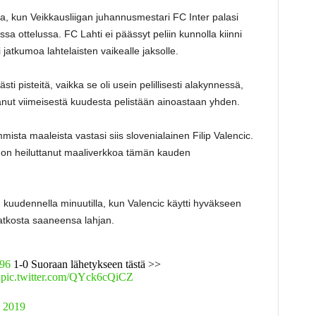
na, kun Veikkausliigan juhannusmestari FC Inter palasi
ssa ottelussa. FC Lahti ei päässyt peliin kunnolla kiinni
jatkumoa lahtelaisten vaikealle jaksolle.
sti pisteitä, vaikka se oli usein pelillisesti alakynnessä,
anut viimeisestä kuudesta pelistään ainoastaan yhden.
ista maaleista vastasi siis slovenialainen Filip Valencic.
c on heiluttanut maaliverkkoa tämän kauden
n kuudennella minuutilla, kun Valencic käytti hyväkseen
tkosta saaneensa lahjan.
96
1-0 Suoraan lähetykseen tästä >>
pic.twitter.com/QYck6cQiCZ
, 2019