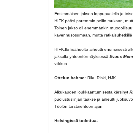
Ensimmäisen jakson loppupuolella ja tois
HIFK pääsi paremmin peliin mukaan, mutta 
Toinen jakso oli enemmänkin muodollisuus,
kavennusosumaan, mutta ratkaisuhetkillä 
HIFK:lle lisähuolta aiheutti eriomaisesti 
jaksolla yhteentörmäyksessä
Evans Men
viikkoa.
Ottelun hahmo:
Riku Riski, HJK
Alkukauden loukkaantumisesta kärsinyt
R
puolustuslinjan taakse ja aiheutti juoksu
Töölön torstaiehtoon ajan.
Helsingissä todettua: