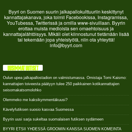
Byyri on Suomen suurin jalkapallokulttuuriin keskittynyt
kannattajakanava, joka toimii Facebookissa, Instagramissa,
YouTubessa, Twitterissä ja omilla www-sivuillaan. Byyrin
erottaa muista medioista sen omaehtoisuus ja
kannattajalähtöisyys. Mikäli olet kiinnostunut tietämään lisää
tai tekemään jopa yhteistyötä, niin ota yhteyttä!
info@byyri.com
UUSIMMAT UUTISET
Oulun upea jalkapallostadion on valmistumassa. Omistaja Tomi Kaismo:
kannattajien toiveesta päätyyn tulee 250 paikkainen kotikannattajien
seisomakatsomolohko
Olemmeko me kaksikymmentäkuusi?
Kävelyfutiksen suosio kasvaa Suomessa
Byyrin uusi sarja sukeltaa suomalaisen futiksen sydämeen
BYYRI ETSII YHDESSÄ GROOMIN KANSSA SUOMEN KOMEINTA