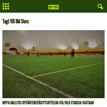
Tagi: VJS Old Stars
MYPA HALLITSI HYVÄNTEKEVÄISYYSOTTELUA VJS/OLD STARSIA VASTAAN