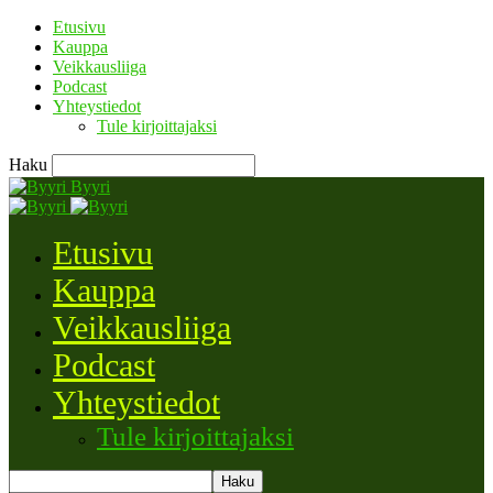
Etusivu
Kauppa
Veikkausliiga
Podcast
Yhteystiedot
Tule kirjoittajaksi
Haku
Byyri
Etusivu
Kauppa
Veikkausliiga
Podcast
Yhteystiedot
Tule kirjoittajaksi