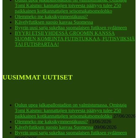
Tomi Kaismo: kannattajien toiveesta päätyyn tulee 250
paikkainen kotikannattajien seisomakatsomolohko
Olemmeko me kaksikymmentäkuusi?
Kävelyfutiksen suosio kasvaa Suomessa
Byyrin uusi sarja sukeltaa suomalaisen futiksen sydämeen
BYYRI ETSII YHDESSÄ GROOMIN KANSSA
SUOMEN KOMEINTA FUTISTUKKAA, FUTISVIIKSIÄ
TAI FUTISPARTAA!
UUSIMMAT UUTISET
Oulun upea jalkapallostadion on valmistumassa. Omistaja
Tomi Kaismo: kannattajien toiveesta päätyyn tulee 250
paikkainen kotikannattajien seisomakatsomolohko
27/06/2026
Olemmeko me kaksikymmentäkuusi?
13/06/2026
Kävelyfutiksen suosio kasvaa Suomessa
09/06/2026
Byyrin uusi sarja sukeltaa suomalaisen futiksen sydämeen