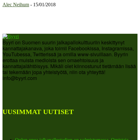
Alec Neihum
-
15/01/2018
Byyri on Suomen suurin jalkapallokulttuuriin keskittynyt
kannattajakanava, joka toimii Facebookissa, Instagramissa,
YouTubessa, Twitterissä ja omilla www-sivuillaan. Byyrin
erottaa muista medioista sen omaehtoisuus ja
kannattajalähtöisyys. Mikäli olet kiinnostunut tietämään lisää
tai tekemään jopa yhteistyötä, niin ota yhteyttä!
info@byyri.com
UUSIMMAT UUTISET
Oulun upea jalkapallostadion on valmistumassa. Omistaja