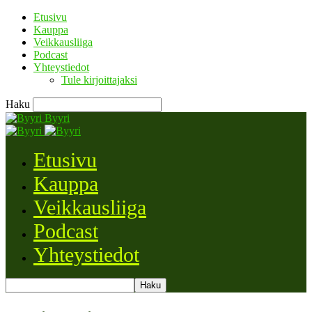
Etusivu
Kauppa
Veikkausliiga
Podcast
Yhteystiedot
Tule kirjoittajaksi
Haku
Byyri
Etusivu
Kauppa
Veikkausliiga
Podcast
Yhteystiedot