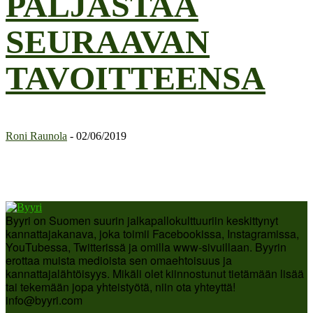
PALJASTAA
SEURAAVAN
TAVOITTEENSA
Roni Raunola
-
02/06/2019
Byyri on Suomen suurin jalkapallokulttuuriin keskittynyt
kannattajakanava, joka toimii Facebookissa, Instagramissa,
YouTubessa, Twitterissä ja omilla www-sivuillaan. Byyrin
erottaa muista medioista sen omaehtoisuus ja
kannattajalähtöisyys. Mikäli olet kiinnostunut tietämään lisää
tai tekemään jopa yhteistyötä, niin ota yhteyttä!
info@byyri.com