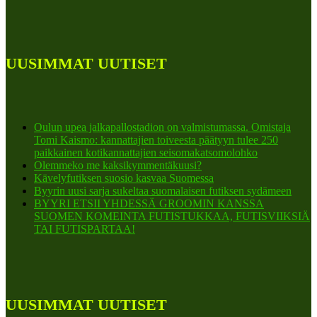
UUSIMMAT UUTISET
Oulun upea jalkapallostadion on valmistumassa. Omistaja
Tomi Kaismo: kannattajien toiveesta päätyyn tulee 250
paikkainen kotikannattajien seisomakatsomolohko
Olemmeko me kaksikymmentäkuusi?
Kävelyfutiksen suosio kasvaa Suomessa
Byyrin uusi sarja sukeltaa suomalaisen futiksen sydämeen
BYYRI ETSII YHDESSÄ GROOMIN KANSSA
SUOMEN KOMEINTA FUTISTUKKAA, FUTISVIIKSIÄ
TAI FUTISPARTAA!
UUSIMMAT UUTISET