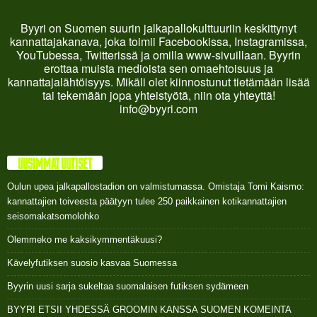
Byyri on Suomen suurin jalkapallokulttuuriin keskittynyt
kannattajakanava, joka toimii Facebookissa, Instagramissa,
YouTubessa, Twitterissä ja omilla www-sivuillaan. Byyrin
erottaa muista medioista sen omaehtoisuus ja
kannattajalähtöisyys. Mikäli olet kiinnostunut tietämään lisää
tai tekemään jopa yhteistyötä, niin ota yhteyttä!
info@byyri.com
UUSIMMAT UUTISET
Oulun upea jalkapallostadion on valmistumassa. Omistaja Tomi Kaismo:
kannattajien toiveesta päätyyn tulee 250 paikkainen kotikannattajien
seisomakatsomolohko
Olemmeko me kaksikymmentäkuusi?
Kävelyfutiksen suosio kasvaa Suomessa
Byyrin uusi sarja sukeltaa suomalaisen futiksen sydämeen
BYYRI ETSII YHDESSÄ GROOMIN KANSSA SUOMEN KOMEINTA