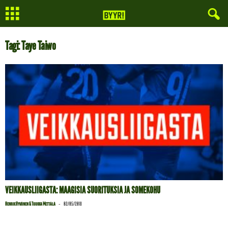
Tagi: Taye Taiwo
VEIKKAUSLIIGASTA: MAAGISIA SUORITUKSIA JA SOMEKOHU
-
Henrik Hyvönen & Tuukka Mettälä
02/05/2018