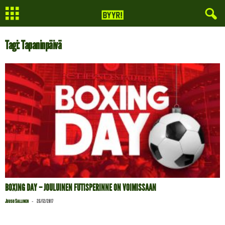
Tagi: Tapaninpäivä
BOXING DAY – JOULUINEN FUTISPERINNE ON VOIMISSAAN
-
Juuso Sallinen
26/12/2017