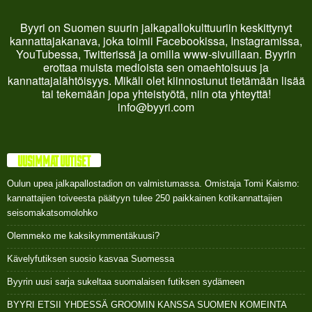
Byyri on Suomen suurin jalkapallokulttuuriin keskittynyt
kannattajakanava, joka toimii Facebookissa, Instagramissa,
YouTubessa, Twitterissä ja omilla www-sivuillaan. Byyrin
erottaa muista medioista sen omaehtoisuus ja
kannattajalähtöisyys. Mikäli olet kiinnostunut tietämään lisää
tai tekemään jopa yhteistyötä, niin ota yhteyttä!
info@byyri.com
UUSIMMAT UUTISET
Oulun upea jalkapallostadion on valmistumassa. Omistaja Tomi Kaismo:
kannattajien toiveesta päätyyn tulee 250 paikkainen kotikannattajien
seisomakatsomolohko
Olemmeko me kaksikymmentäkuusi?
Kävelyfutiksen suosio kasvaa Suomessa
Byyrin uusi sarja sukeltaa suomalaisen futiksen sydämeen
BYYRI ETSII YHDESSÄ GROOMIN KANSSA SUOMEN KOMEINTA