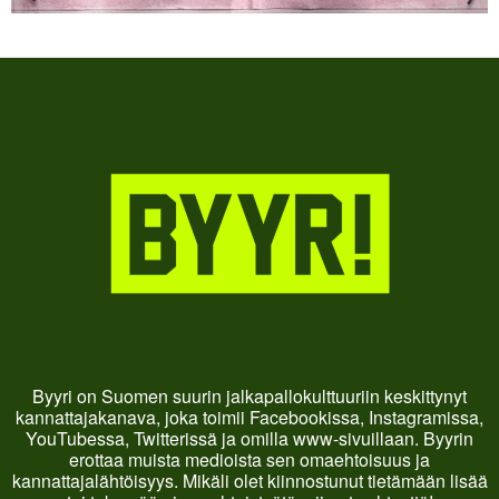
Byyri on Suomen suurin jalkapallokulttuuriin keskittynyt
kannattajakanava, joka toimii Facebookissa, Instagramissa,
YouTubessa, Twitterissä ja omilla www-sivuillaan. Byyrin
erottaa muista medioista sen omaehtoisuus ja
kannattajalähtöisyys. Mikäli olet kiinnostunut tietämään lisää