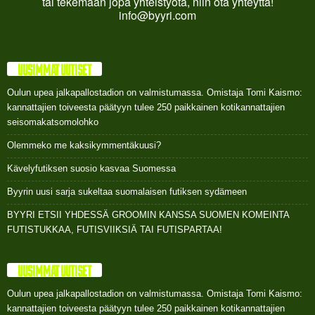
tai tekemään jopa yhteistyötä, niin ota yhteyttä!
info@byyri.com
UUSIMMAT UUTISET
Oulun upea jalkapallostadion on valmistumassa. Omistaja Tomi Kaismo:
kannattajien toiveesta päätyyn tulee 250 paikkainen kotikannattajien
seisomakatsomolohko
Olemmeko me kaksikymmentäkuusi?
Kävelyfutiksen suosio kasvaa Suomessa
Byyrin uusi sarja sukeltaa suomalaisen futiksen sydämeen
BYYRI ETSII YHDESSÄ GROOMIN KANSSA SUOMEN KOMEINTA
FUTISTUKKAA, FUTISVIIKSIÄ TAI FUTISPARTAA!
UUSIMMAT UUTISET
Oulun upea jalkapallostadion on valmistumassa. Omistaja Tomi Kaismo:
kannattajien toiveesta päätyyn tulee 250 paikkainen kotikannattajien