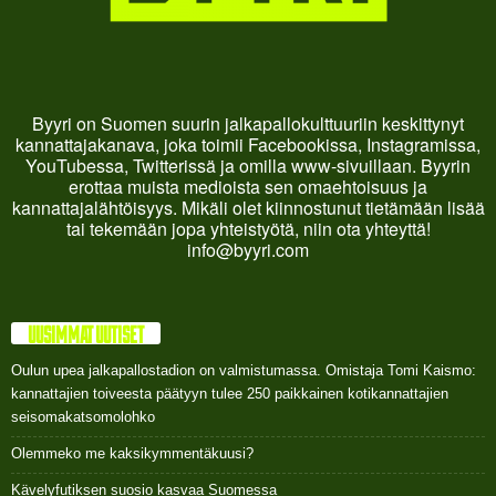
Byyri on Suomen suurin jalkapallokulttuuriin keskittynyt
kannattajakanava, joka toimii Facebookissa, Instagramissa,
YouTubessa, Twitterissä ja omilla www-sivuillaan. Byyrin
erottaa muista medioista sen omaehtoisuus ja
kannattajalähtöisyys. Mikäli olet kiinnostunut tietämään lisää
tai tekemään jopa yhteistyötä, niin ota yhteyttä!
info@byyri.com
UUSIMMAT UUTISET
Oulun upea jalkapallostadion on valmistumassa. Omistaja Tomi Kaismo:
kannattajien toiveesta päätyyn tulee 250 paikkainen kotikannattajien
seisomakatsomolohko
Olemmeko me kaksikymmentäkuusi?
Kävelyfutiksen suosio kasvaa Suomessa