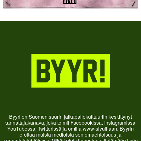
Byyri on Suomen suurin jalkapallokulttuuriin keskittynyt
kannattajakanava, joka toimii Facebookissa, Instagramissa,
YouTubessa, Twitterissä ja omilla www-sivuillaan. Byyrin
erottaa muista medioista sen omaehtoisuus ja
kannattajalähtöisyys. Mikäli olet kiinnostunut tietämään lisää