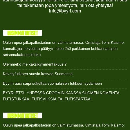
tai tekemään jopa yhteistyötä, niin ota yhteyttä!
info@byyri.com
UUSIMMAT UUTISET
Oulun upea jalkapallostadion on valmistumassa. Omistaja Tomi Kaismo:
kannattajien toiveesta päätyyn tulee 250 paikkainen kotikannattajien
seisomakatsomolohko
Olemmeko me kaksikymmentäkuusi?
Kävelyfutiksen suosio kasvaa Suomessa
Byyrin uusi sarja sukeltaa suomalaisen futiksen sydämeen
BYYRI ETSII YHDESSÄ GROOMIN KANSSA SUOMEN KOMEINTA
FUTISTUKKAA, FUTISVIIKSIÄ TAI FUTISPARTAA!
UUSIMMAT UUTISET
Oulun upea jalkapallostadion on valmistumassa. Omistaja Tomi Kaismo: