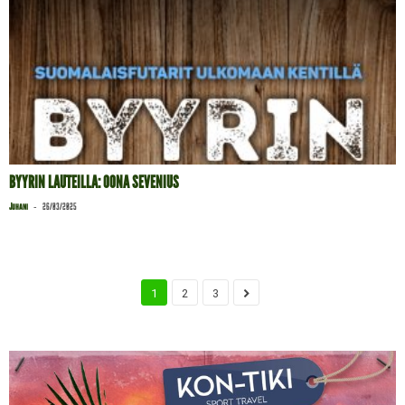
BYYRIN LAUTEILLA: OONA SEVENIUS
-
Juhani
26/03/2025
1
2
3