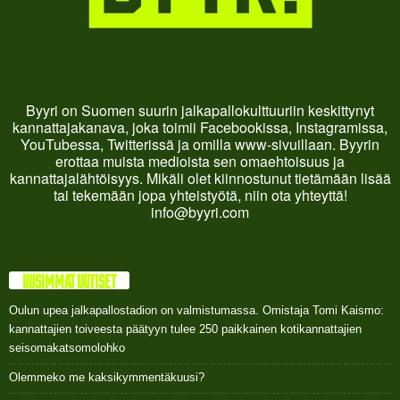
Byyri on Suomen suurin jalkapallokulttuuriin keskittynyt
kannattajakanava, joka toimii Facebookissa, Instagramissa,
YouTubessa, Twitterissä ja omilla www-sivuillaan. Byyrin
erottaa muista medioista sen omaehtoisuus ja
kannattajalähtöisyys. Mikäli olet kiinnostunut tietämään lisää
tai tekemään jopa yhteistyötä, niin ota yhteyttä!
info@byyri.com
UUSIMMAT UUTISET
Oulun upea jalkapallostadion on valmistumassa. Omistaja Tomi Kaismo:
kannattajien toiveesta päätyyn tulee 250 paikkainen kotikannattajien
seisomakatsomolohko
Olemmeko me kaksikymmentäkuusi?