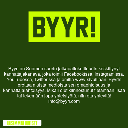
Byyri on Suomen suurin jalkapallokulttuuriin keskittynyt
kannattajakanava, joka toimii Facebookissa, Instagramissa,
YouTubessa, Twitterissä ja omilla www-sivuillaan. Byyrin
erottaa muista medioista sen omaehtoisuus ja
kannattajalähtöisyys. Mikäli olet kiinnostunut tietämään lisää
tai tekemään jopa yhteistyötä, niin ota yhteyttä!
info@byyri.com
UUSIMMAT UUTISET