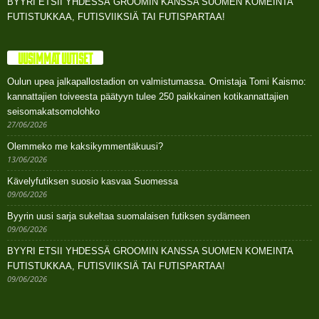
BYYRI ETSII YHDESSÄ GROOMIN KANSSA SUOMEN KOMEINTA
FUTISTUKKAA, FUTISVIIKSIÄ TAI FUTISPARTAA!
UUSIMMAT UUTISET
Oulun upea jalkapallostadion on valmistumassa. Omistaja Tomi Kaismo:
kannattajien toiveesta päätyyn tulee 250 paikkainen kotikannattajien
seisomakatsomolohko
27/06/2026
Olemmeko me kaksikymmentäkuusi?
13/06/2026
Kävelyfutiksen suosio kasvaa Suomessa
09/06/2026
Byyrin uusi sarja sukeltaa suomalaisen futiksen sydämeen
09/06/2026
BYYRI ETSII YHDESSÄ GROOMIN KANSSA SUOMEN KOMEINTA
FUTISTUKKAA, FUTISVIIKSIÄ TAI FUTISPARTAA!
09/06/2026