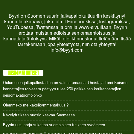
Byyri on Suomen suurin jalkapallokulttuuriin keskittynyt
kannattajakanava, joka toimii Facebookissa, Instagramissa,
YouTubessa, Twitterissä ja omilla www-sivuillaan. Byyrin
erottaa muista medioista sen omaehtoisuus ja
kannattajalähtöisyys. Mikäli olet kiinnostunut tietämään lisää
tai tekemään jopa yhteistyötä, niin ota yhteyttä!
info@byyri.com
UUSIMMAT UUTISET
Oulun upea jalkapallostadion on valmistumassa. Omistaja Tomi Kaismo:
kannattajien toiveesta päätyyn tulee 250 paikkainen kotikannattajien
seisomakatsomolohko
Olemmeko me kaksikymmentäkuusi?
Kävelyfutiksen suosio kasvaa Suomessa
Byyrin uusi sarja sukeltaa suomalaisen futiksen sydämeen